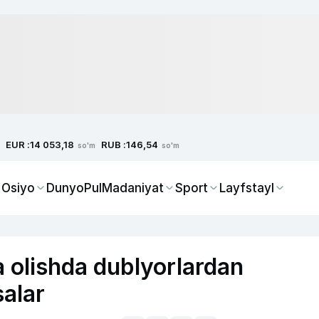
EUR :
RUB :
14 053,18
146,54
so'm
so'm
 Osiyo
Dunyo
Pul
Madaniyat
Sport
Layfstayl
a olishda dublyorlardan
alar