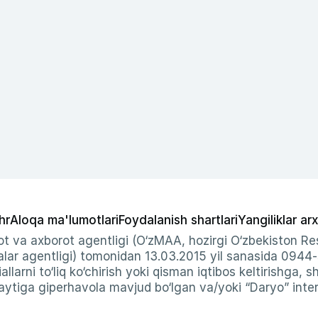
hr
Aloqa ma'lumotlari
Foydalanish shartlari
Yangiliklar arx
t va axborot agentligi (O‘zMAA, hozirgi O‘zbekiston Res
ar agentligi) tomonidan 13.03.2015 yil sanasida 0944
allarni to‘liq ko‘chirish yoki qisman iqtibos keltirishga, 
ytiga giperhavola mavjud bo‘lgan va/yoki “Daryo” intern