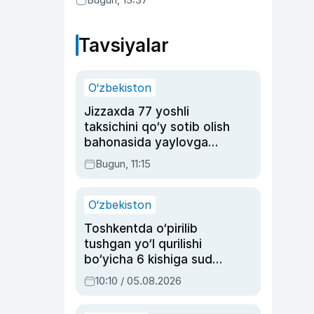
Tavsiyalar
O‘zbekiston
Jizzaxda 77 yoshli
taksichini qo‘y sotib olish
bahonasida yaylovga
olib borib o‘ldirgan yigit
Bugun, 11:15
20 yilga qamaldi
O‘zbekiston
Toshkentda o‘pirilib
tushgan yo‘l qurilishi
bo‘yicha 6 kishiga sud
hukmi o‘qildi
10:10 / 05.08.2026