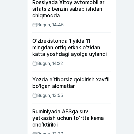
Rossiyada Xitoy avtomobillari
sifatsiz benzin sabab ishdan
chiqmoqda
Bugun, 14:45
O‘zbekistonda 1 yilda 11
mingdan ortiq erkak o‘zidan
katta yoshdagi ayolga uylandi
Bugun, 14:22
Yozda e’tiborsiz qoldirish xavfli
bo‘lgan alomatlar
Bugun, 13:55
Ruminiyada AESga suv
yetkazish uchun toʻrtta kema
choʻktirildi
Bugun, 13:37