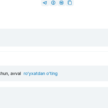
uchun, avval
ro‘yxatdan o‘ting