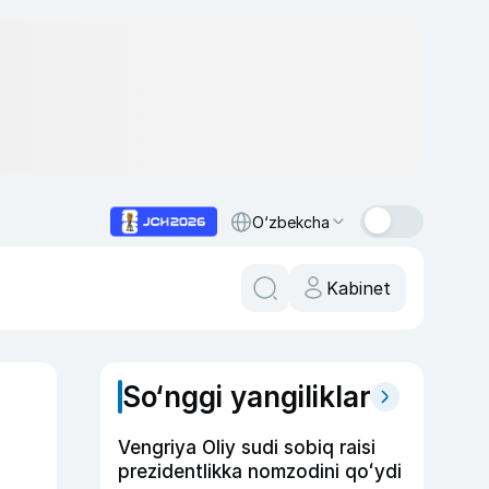
O‘zbekcha
Kabinet
So‘nggi yangiliklar
Vengriya Oliy sudi sobiq raisi
prezidentlikka nomzodini qoʻydi