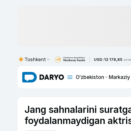
Toshkent
USD :
12 178,85
so'm
O‘zbekiston
Markaziy
Jang sahnalarini suratg
foydalanmaydigan aktris