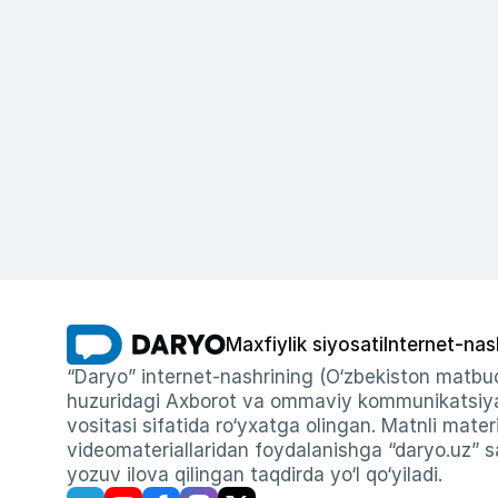
Maxfiylik siyosati
Internet-nas
“Daryo” internet-nashrining (O‘zbekiston matbuo
huzuridagi Axborot va ommaviy kommunikatsiyal
vositasi sifatida ro‘yxatga olingan. Matnli materi
videomateriallaridan foydalanishga “daryo.uz” sa
yozuv ilova qilingan taqdirda yo‘l qo‘yiladi.