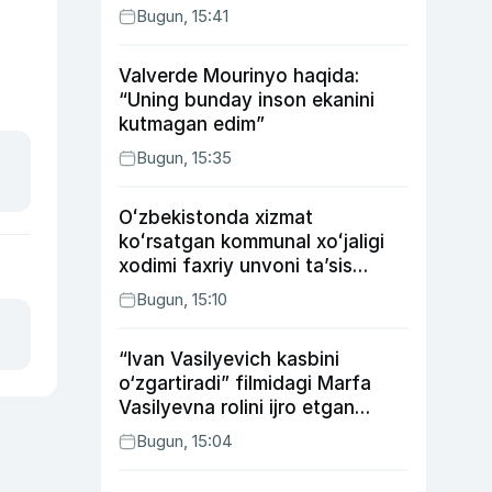
Bugun, 15:41
Valverde Mourinyo haqida:
“Uning bunday inson ekanini
kutmagan edim”
Bugun, 15:35
Oʻzbekistonda xizmat
koʻrsatgan kommunal xoʻjaligi
xodimi faxriy unvoni taʼsis
etilishi mumkin
Bugun, 15:10
“Ivan Vasilyevich kasbini
o‘zgartiradi” filmidagi Marfa
Vasilyevna rolini ijro etgan
aktrisaning taqdiri qanday
Bugun, 15:04
kechdi?