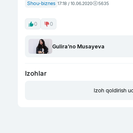
Shou-biznes
17:18 / 10.06.2020
5635
0
0
Guliraʼno Musayeva
Izohlar
Izoh qoldirish 