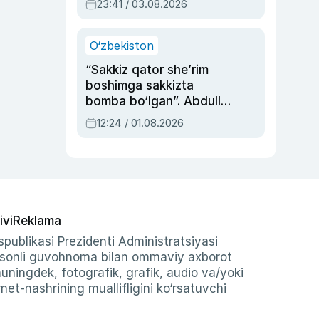
23:41 / 03.08.2026
O‘zbekiston
“Sakkiz qator she’rim
boshimga sakkizta
bomba bo‘lgan”. Abdulla
Oripovni siyosiy
12:24 / 01.08.2026
ayblovlardan asrab
qolgan voqea
ivi
Reklama
publikasi Prezidenti Administratsiyasi
-sonli guvohnoma bilan ommaviy axborot
shuningdek, fotografik, grafik, audio va/yoki
et-nashrining muallifligini ko‘rsatuvchi