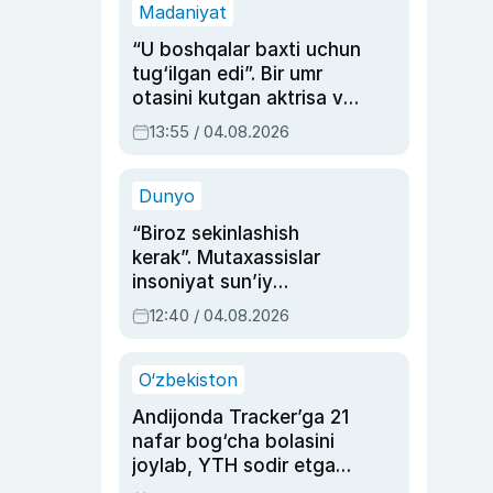
Madaniyat
“U boshqalar baxti uchun
tug‘ilgan edi”. Bir umr
otasini kutgan aktrisa va
dublyaj ustasi Rimma
13:55 / 04.08.2026
Ahmedovaning
sinovlarga to‘la hayoti
Dunyo
“Biroz sekinlashish
kerak”. Mutaxassislar
insoniyat sun’iy
intellektni boshqara
12:40 / 04.08.2026
olmay qolishidan xavotir
bildirdi
O‘zbekiston
Andijonda Tracker’ga 21
nafar bog‘cha bolasini
joylab, YTH sodir etgan
ayolga sud hukmi o‘qildi