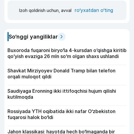
ro‘yxatdan o‘ting
Izoh qoldirish uchun, avval
So‘nggi yangiliklar
Buxoroda fuqaroni biryo‘la 4-kursdan o’qishga kiritib
qo’yish evaziga 26 mln so’m olgan shaxs ushlandi
Shavkat Mirziyoyev Donald Tramp bilan telefon
orqali muloqot qildi
Saudiyaga Eronning ikki ittifoqchisi hujum qilishi
kutilmoqda
Rossiyada YTH oqibatida ikki nafar O‘zbekiston
fuqarosi halok bo‘ldi
Jahon klassikasi: hayotda hech bo‘lmaganda bir