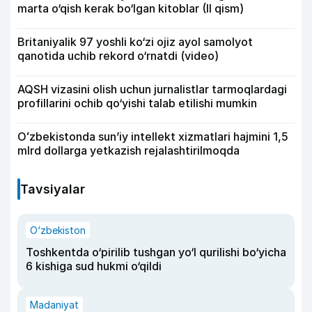
marta o‘qish kerak bo‘lgan kitoblar (II qism)
Britaniyalik 97 yoshli ko‘zi ojiz ayol samolyot
qanotida uchib rekord o‘rnatdi (video)
AQSH vizasini olish uchun jurnalistlar tarmoqlardagi
profillarini ochib qo‘yishi talab etilishi mumkin
Oʻzbekistonda sunʼiy intellekt xizmatlari hajmini 1,5
mlrd dollarga yetkazish rejalashtirilmoqda
Tavsiyalar
O‘zbekiston
Toshkentda o‘pirilib tushgan yo‘l qurilishi bo‘yicha
6 kishiga sud hukmi o‘qildi
Madaniyat