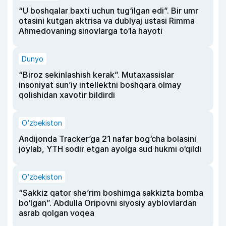
“U boshqalar baxti uchun tug‘ilgan edi”. Bir umr
otasini kutgan aktrisa va dublyaj ustasi Rimma
Ahmedovaning sinovlarga to‘la hayoti
Dunyo
“Biroz sekinlashish kerak”. Mutaxassislar
insoniyat sun’iy intellektni boshqara olmay
qolishidan xavotir bildirdi
O‘zbekiston
Andijonda Tracker’ga 21 nafar bog‘cha bolasini
joylab, YTH sodir etgan ayolga sud hukmi o‘qildi
O‘zbekiston
“Sakkiz qator she’rim boshimga sakkizta bomba
bo‘lgan”. Abdulla Oripovni siyosiy ayblovlardan
asrab qolgan voqea