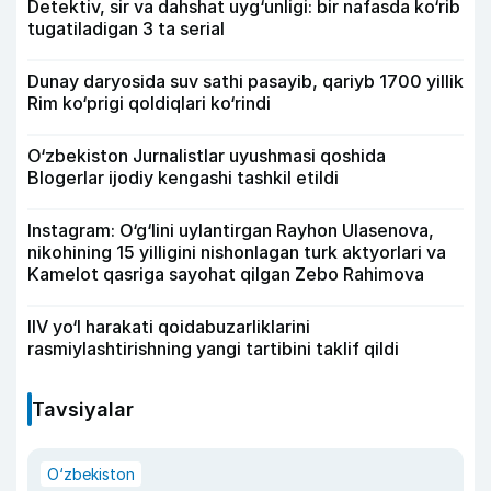
Detektiv, sir va dahshat uyg‘unligi: bir nafasda ko‘rib
tugatiladigan 3 ta serial
Dunay daryosida suv sathi pasayib, qariyb 1700 yillik
Rim ko‘prigi qoldiqlari ko‘rindi
O‘zbekiston Jurnalistlar uyushmasi qoshida
Blogerlar ijodiy kengashi tashkil etildi
Instagram: O‘g‘lini uylantirgan Rayhon Ulasenova,
nikohining 15 yilligini nishonlagan turk aktyorlari va
Kamelot qasriga sayohat qilgan Zebo Rahimova
IIV yo‘l harakati qoidabuzarliklarini
rasmiylashtirishning yangi tartibini taklif qildi
Tavsiyalar
O‘zbekiston