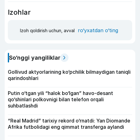
Izohlar
ro‘yxatdan o‘ting
Izoh qoldirish uchun, avval
So‘nggi yangiliklar
Gollivud aktyorlarining ko‘pchilik bilmaydigan taniqli
qarindoshlari
Putin o‘tgan yili “halok bo‘lgan” havo-desant
qo‘shinlari polkovnigi bilan telefon orqali
suhbatlashdi
“Real Madrid” tarixiy rekord o‘rnatdi: Yan Diomande
Afrika futbolidagi eng qimmat transferga aylandi