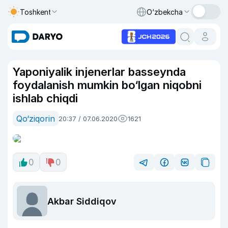
Toshkent
O‘zbekcha
Yaponiyalik injenerlar basseynda
foydalanish mumkin bo‘lgan niqobni
ishlab chiqdi
Qo‘ziqorin
20:37 / 07.06.2020
1621
0
0
Akbar Siddiqov