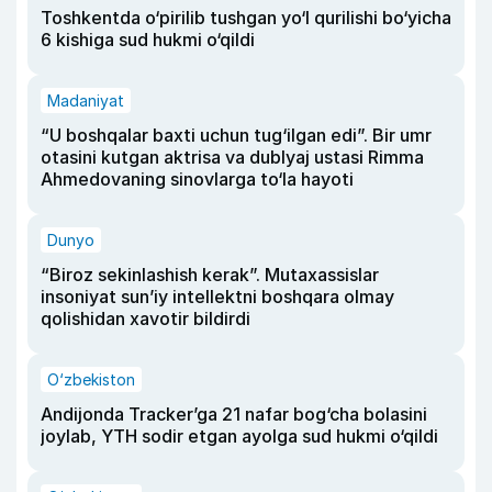
Toshkentda o‘pirilib tushgan yo‘l qurilishi bo‘yicha
6 kishiga sud hukmi o‘qildi
Madaniyat
“U boshqalar baxti uchun tug‘ilgan edi”. Bir umr
otasini kutgan aktrisa va dublyaj ustasi Rimma
Ahmedovaning sinovlarga to‘la hayoti
Dunyo
“Biroz sekinlashish kerak”. Mutaxassislar
insoniyat sun’iy intellektni boshqara olmay
qolishidan xavotir bildirdi
O‘zbekiston
Andijonda Tracker’ga 21 nafar bog‘cha bolasini
joylab, YTH sodir etgan ayolga sud hukmi o‘qildi