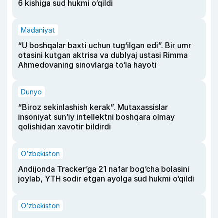
6 kishiga sud hukmi o‘qildi
Madaniyat
“U boshqalar baxti uchun tug‘ilgan edi”. Bir umr
otasini kutgan aktrisa va dublyaj ustasi Rimma
Ahmedovaning sinovlarga to‘la hayoti
Dunyo
“Biroz sekinlashish kerak”. Mutaxassislar
insoniyat sun’iy intellektni boshqara olmay
qolishidan xavotir bildirdi
O‘zbekiston
Andijonda Tracker’ga 21 nafar bog‘cha bolasini
joylab, YTH sodir etgan ayolga sud hukmi o‘qildi
O‘zbekiston