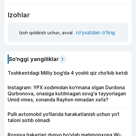
Izohlar
ro‘yxatdan o‘ting
Izoh qoldirish uchun, avval
So‘nggi yangiliklar
Toshkentdagi Milliy bog‘da 4 yoshli qiz cho‘kib ketdi
Instagram: YPX xodimidan ko‘rmana olgan Durdona
Qurbonova, onasiga kutilmagan sovg‘a tayyorlagan
Umid vines, xonanda Rayhon nimadan xafa?
Pulli avtomobil yo‘llarida harakatlanish uchun yo‘l
taloni sotib olinadi
Rossiya hakerlari dunyo bo‘ylab mehmonxona Wi-