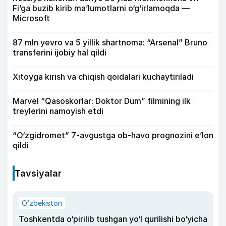
Fi’ga buzib kirib ma’lumotlarni o‘g‘irlamoqda —
Microsoft
87 mln yevro va 5 yillik shartnoma: “Arsenal” Bruno
transferini ijobiy hal qildi
Xitoyga kirish va chiqish qoidalari kuchaytiriladi
Marvel “Qasoskorlar: Doktor Dum” filmining ilk
treylerini namoyish etdi
“O‘zgidromet” 7-avgustga ob-havo prognozini e’lon
qildi
Tavsiyalar
O‘zbekiston
Toshkentda o‘pirilib tushgan yo‘l qurilishi bo‘yicha