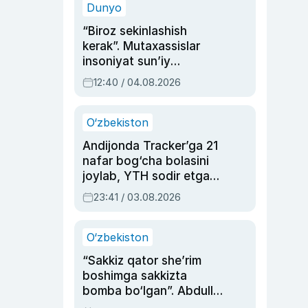
Dunyo
“Biroz sekinlashish
kerak”. Mutaxassislar
insoniyat sun’iy
intellektni boshqara
12:40 / 04.08.2026
olmay qolishidan xavotir
bildirdi
O‘zbekiston
Andijonda Tracker’ga 21
nafar bog‘cha bolasini
joylab, YTH sodir etgan
ayolga sud hukmi o‘qildi
23:41 / 03.08.2026
O‘zbekiston
“Sakkiz qator she’rim
boshimga sakkizta
bomba bo‘lgan”. Abdulla
Oripovni siyosiy