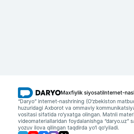
Maxfiylik siyosati
Internet-nas
“Daryo” internet-nashrining (O‘zbekiston matbuo
huzuridagi Axborot va ommaviy kommunikatsiyal
vositasi sifatida ro‘yxatga olingan. Matnli materi
videomateriallaridan foydalanishga “daryo.uz” sa
yozuv ilova qilingan taqdirda yo‘l qo‘yiladi.