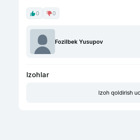
0
0
Fozilbek Yusupov
Izohlar
Izoh qoldirish u