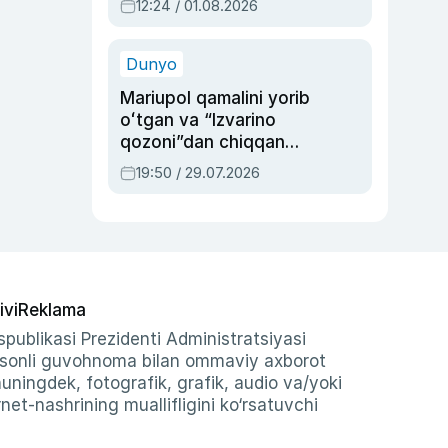
12:24 / 01.08.2026
ayblovlardan asrab
qolgan voqea
Dunyo
Mariupol qamalini yorib
oʻtgan va “Izvarino
qozoni”dan chiqqan
qahramon — Ukraina
19:50 / 29.07.2026
armiyasi bosh
qoʻmondoni Drapatiy
haqida
ivi
Reklama
publikasi Prezidenti Administratsiyasi
-sonli guvohnoma bilan ommaviy axborot
shuningdek, fotografik, grafik, audio va/yoki
et-nashrining muallifligini ko‘rsatuvchi