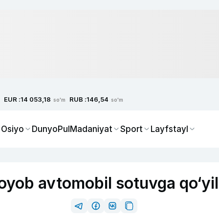
EUR :
RUB :
14 053,18
146,54
so'm
so'm
 Osiyo
Dunyo
Pul
Madaniyat
Sport
Layfstayl
noyob avtomobil sotuvga qo‘yil