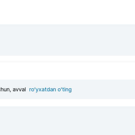
chun, avval
ro‘yxatdan o‘ting