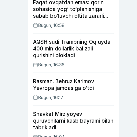
Faqat ovqatdan emas: qorin
sohasida yog‘ to‘planishiga
sabab bo‘luvchi oltita zararli
odat
Bugun, 16:58
AQSH sudi Trampning Oq uyda
400 mln dollarlik bal zali
qurishini blokladi
Bugun, 16:36
Rasman. Behruz Karimov
Yevropa jamoasiga o‘tdi
Bugun, 16:17
Shavkat Mirziyoyev
quruvchilarni kasb bayrami bilan
tabrikladi
Bugun, 16:04