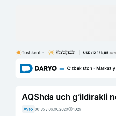
Toshkent
USD :
12 178,85
so'm
O‘zbekiston
Markaziy
AQShda uch g‘ildirakli 
Avto
00:35 / 06.06.2020
1029