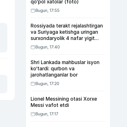
qo‘pol xatolar (foto)
Bugun, 17:55
Rossiyada terakt rejalashtirgan
va Suriyaga ketishga uringan
surxondaryolik 4 nafar yigit
qamaldi
Bugun, 17:40
Shri Lankada mahbuslar isyon
ko‘tardi: qurbon va
jarohatlanganlar bor
Bugun, 17:20
Lionel Messining otasi Xorxe
Messi vafot etdi
Bugun, 17:17