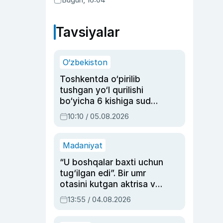
Tavsiyalar
O‘zbekiston
Toshkentda o‘pirilib
tushgan yo‘l qurilishi
bo‘yicha 6 kishiga sud
hukmi o‘qildi
10:10 / 05.08.2026
Madaniyat
“U boshqalar baxti uchun
tug‘ilgan edi”. Bir umr
otasini kutgan aktrisa va
dublyaj ustasi Rimma
13:55 / 04.08.2026
Ahmedovaning
sinovlarga to‘la hayoti