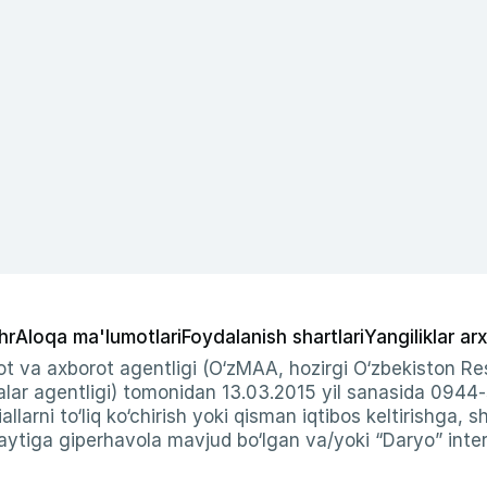
hr
Aloqa ma'lumotlari
Foydalanish shartlari
Yangiliklar arx
t va axborot agentligi (O‘zMAA, hozirgi O‘zbekiston Res
ar agentligi) tomonidan 13.03.2015 yil sanasida 0944
allarni to‘liq ko‘chirish yoki qisman iqtibos keltirishga, 
ytiga giperhavola mavjud bo‘lgan va/yoki “Daryo” intern