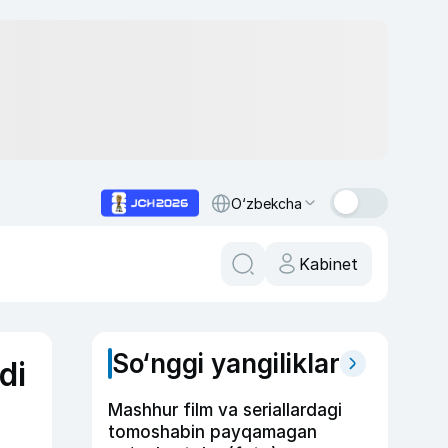
O‘zbekcha
Kabinet
So‘nggi yangiliklar
di
Mashhur film va seriallardagi
tomoshabin payqamagan