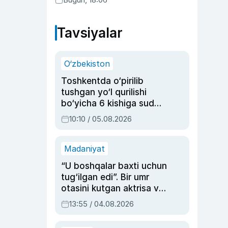
Tavsiyalar
O‘zbekiston
Toshkentda o‘pirilib
tushgan yo‘l qurilishi
bo‘yicha 6 kishiga sud
hukmi o‘qildi
10:10 / 05.08.2026
Madaniyat
“U boshqalar baxti uchun
tug‘ilgan edi”. Bir umr
otasini kutgan aktrisa va
dublyaj ustasi Rimma
13:55 / 04.08.2026
Ahmedovaning
sinovlarga to‘la hayoti