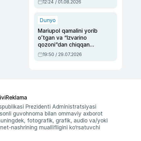
12:24 / 01.08.2026
ayblovlardan asrab
qolgan voqea
Dunyo
Mariupol qamalini yorib
oʻtgan va “Izvarino
qozoni”dan chiqqan
qahramon — Ukraina
19:50 / 29.07.2026
armiyasi bosh
qoʻmondoni Drapatiy
haqida
ivi
Reklama
publikasi Prezidenti Administratsiyasi
-sonli guvohnoma bilan ommaviy axborot
shuningdek, fotografik, grafik, audio va/yoki
et-nashrining muallifligini ko‘rsatuvchi