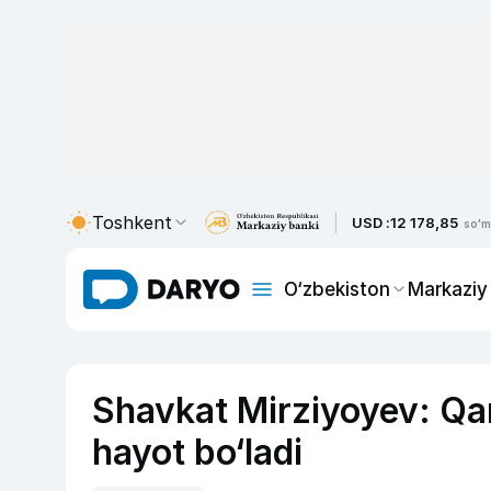
Toshkent
USD :
12 178,85
so'm
O‘zbekiston
Markaziy
Shavkat Mirziyoyev: Qa
hayot bo‘ladi