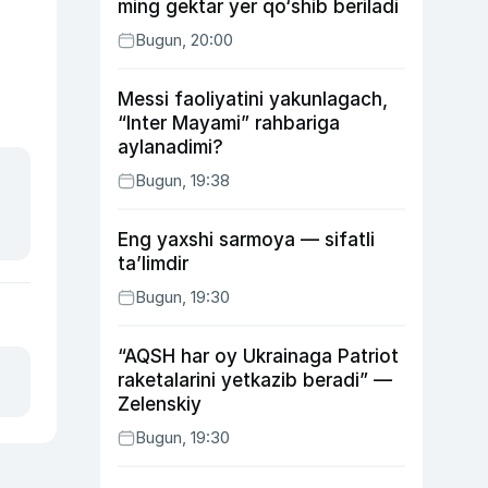
ming gektar yer qo‘shib beriladi
Bugun, 20:00
Messi faoliyatini yakunlagach,
“Inter Mayami” rahbariga
aylanadimi?
Bugun, 19:38
Eng yaxshi sarmoya — sifatli
ta’limdir
Bugun, 19:30
“AQSH har oy Ukrainaga Patriot
raketalarini yetkazib beradi” —
Zelenskiy
Bugun, 19:30