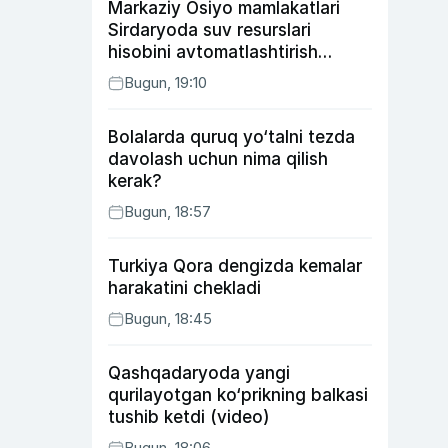
Markaziy Osiyo mamlakatlari
Sirdaryoda suv resurslari
hisobini avtomatlashtirish
rejasini ishlab chiqishni
Bugun, 19:10
ma’qulladi
Bolalarda quruq yo‘talni tezda
davolash uchun nima qilish
kerak?
Bugun, 18:57
Turkiya Qora dengizda kemalar
harakatini chekladi
Bugun, 18:45
Qashqadaryoda yangi
qurilayotgan ko‘prikning balkasi
tushib ketdi (video)
Bugun, 18:06