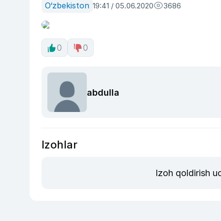
O‘zbekiston
19:41 / 05.06.2020
3686
0
0
abdulla
Izohlar
Izoh qoldirish 