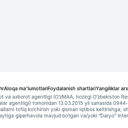
hr
Aloqa ma'lumotlari
Foydalanish shartlari
Yangiliklar arx
t va axborot agentligi (O‘zMAA, hozirgi O‘zbekiston Res
ar agentligi) tomonidan 13.03.2015 yil sanasida 0944
allarni to‘liq ko‘chirish yoki qisman iqtibos keltirishga, 
ytiga giperhavola mavjud bo‘lgan va/yoki “Daryo” intern