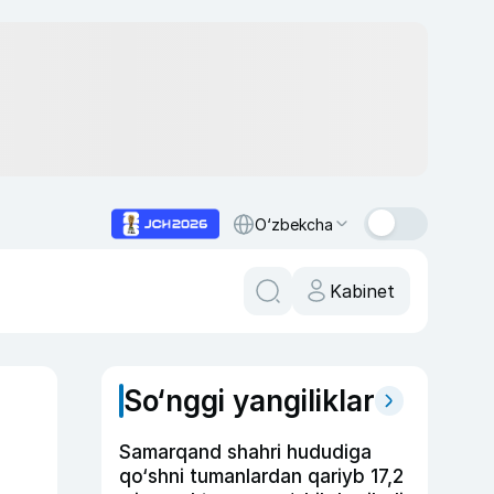
O‘zbekcha
Kabinet
So‘nggi yangiliklar
Samarqand shahri hududiga
qo‘shni tumanlardan qariyb 17,2