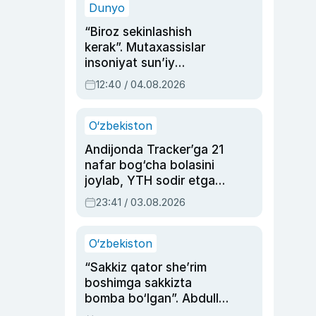
Dunyo
“Biroz sekinlashish
kerak”. Mutaxassislar
insoniyat sun’iy
intellektni boshqara
12:40 / 04.08.2026
olmay qolishidan xavotir
bildirdi
O‘zbekiston
Andijonda Tracker’ga 21
nafar bog‘cha bolasini
joylab, YTH sodir etgan
ayolga sud hukmi o‘qildi
23:41 / 03.08.2026
O‘zbekiston
“Sakkiz qator she’rim
boshimga sakkizta
bomba bo‘lgan”. Abdulla
Oripovni siyosiy