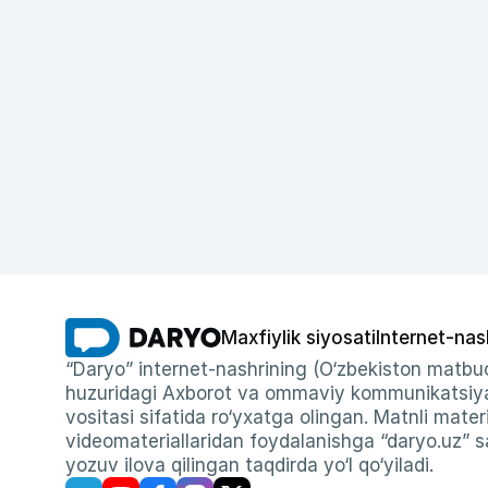
Maxfiylik siyosati
Internet-nas
“Daryo” internet-nashrining (O‘zbekiston matbuo
huzuridagi Axborot va ommaviy kommunikatsiyal
vositasi sifatida ro‘yxatga olingan. Matnli materi
videomateriallaridan foydalanishga “daryo.uz” sa
yozuv ilova qilingan taqdirda yo‘l qo‘yiladi.