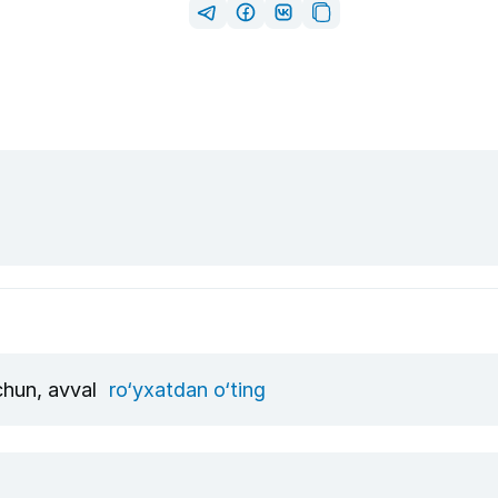
uchun, avval
ro‘yxatdan o‘ting