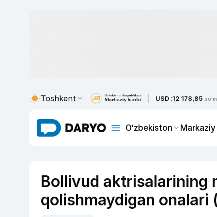
Toshkent
USD :
12 178,85
so'm
O‘zbekiston
Markaziy
Bollivud aktrisalarining
qolishmaydigan onalari 