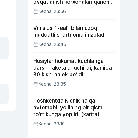
ovqatlanish korxonalari qancha
soliq toʻlagani ochiqlandi
Kecha, 23:56
Vinisius “Real” bilan uzoq
muddatli shartnoma imzoladi
Kecha, 23:45
Husiylar hukumat kuchlariga
qarshi raketalar uchirdi, kamida
30 kishi halok bo‘ldi
Kecha, 23:35
Toshkentda Kichik halqa
avtomobil yo‘lining bir qismi
to‘rt kunga yopildi (xarita)
Kecha, 23:10