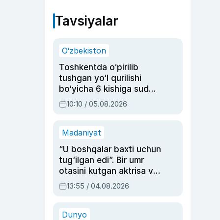
Tavsiyalar
O‘zbekiston
Toshkentda o‘pirilib
tushgan yo‘l qurilishi
bo‘yicha 6 kishiga sud
hukmi o‘qildi
10:10 / 05.08.2026
Madaniyat
“U boshqalar baxti uchun
tug‘ilgan edi”. Bir umr
otasini kutgan aktrisa va
dublyaj ustasi Rimma
13:55 / 04.08.2026
Ahmedovaning
sinovlarga to‘la hayoti
Dunyo