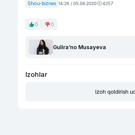
Shou-biznes
14:26 / 05.06.2020
4257
0
0
Guliraʼno Musayeva
Izohlar
Izoh qoldirish 