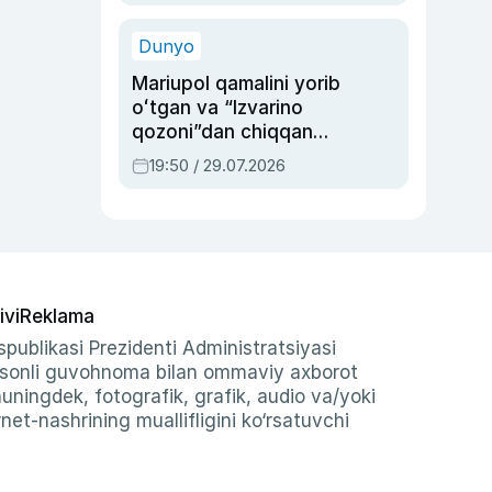
qolgan voqea
Dunyo
Mariupol qamalini yorib
oʻtgan va “Izvarino
qozoni”dan chiqqan
qahramon — Ukraina
19:50 / 29.07.2026
armiyasi bosh
qoʻmondoni Drapatiy
haqida
ivi
Reklama
publikasi Prezidenti Administratsiyasi
-sonli guvohnoma bilan ommaviy axborot
shuningdek, fotografik, grafik, audio va/yoki
et-nashrining muallifligini ko‘rsatuvchi