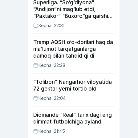
Superliga. “So‘g‘diyona”
“Andijon”ni mag‘lub etdi,
“Paxtakor” “Buxoro”ga qarshi
bahsda g‘alabani qo‘ldan
Kecha, 22:31
chiqardi
Tramp AQSH o‘q-dorilari haqida
ma’lumot tarqatganlarga
qamoq bilan tahdid qildi
Kecha, 22:28
“Tolibon” Nangarhor viloyatida
72 gektar yerni tortib oldi
Kecha, 22:04
Diomande “Real” tarixidagi eng
qimmat futbolchiga aylandi
Kecha, 21:45