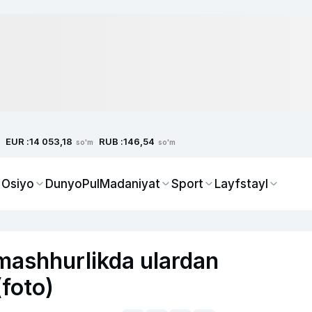
EUR :
RUB :
14 053,18
146,54
so'm
so'm
 Osiyo
Dunyo
Pul
Madaniyat
Sport
Layfstayl
 mashhurlikda ulardan
(foto)