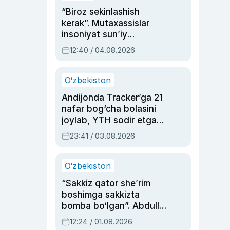
“Biroz sekinlashish
kerak”. Mutaxassislar
insoniyat sun’iy
intellektni boshqara
12:40 / 04.08.2026
olmay qolishidan xavotir
bildirdi
O‘zbekiston
Andijonda Tracker’ga 21
nafar bog‘cha bolasini
joylab, YTH sodir etgan
ayolga sud hukmi o‘qildi
23:41 / 03.08.2026
O‘zbekiston
“Sakkiz qator she’rim
boshimga sakkizta
bomba bo‘lgan”. Abdulla
Oripovni siyosiy
12:24 / 01.08.2026
ayblovlardan asrab