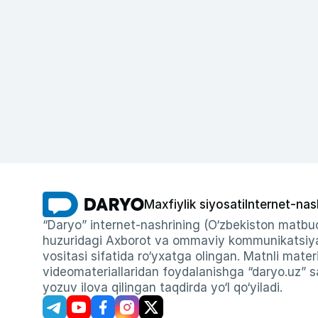
Maxfiylik siyosati
Internet-nas
“Daryo” internet-nashrining (O‘zbekiston matbuo
huzuridagi Axborot va ommaviy kommunikatsiyal
vositasi sifatida ro‘yxatga olingan. Matnli materi
videomateriallaridan foydalanishga “daryo.uz” sa
yozuv ilova qilingan taqdirda yo‘l qo‘yiladi.