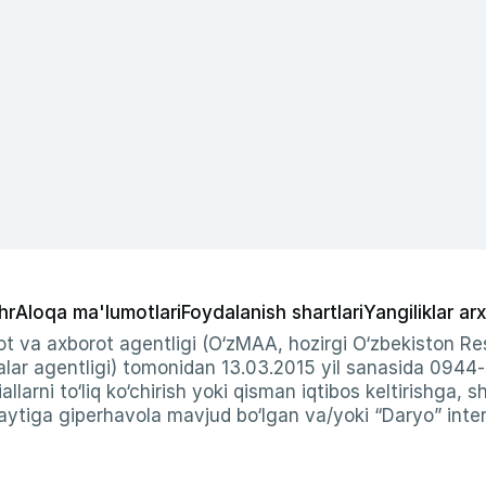
hr
Aloqa ma'lumotlari
Foydalanish shartlari
Yangiliklar arx
t va axborot agentligi (O‘zMAA, hozirgi O‘zbekiston Res
ar agentligi) tomonidan 13.03.2015 yil sanasida 0944
allarni to‘liq ko‘chirish yoki qisman iqtibos keltirishga, 
ytiga giperhavola mavjud bo‘lgan va/yoki “Daryo” intern