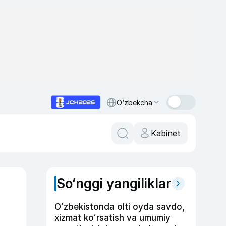
O‘zbekcha
Kabinet
So‘nggi yangiliklar
Oʻzbekistonda olti oyda savdo,
xizmat koʻrsatish va umumiy