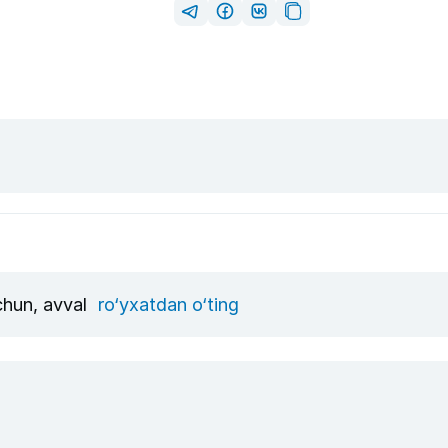
uchun, avval
ro‘yxatdan o‘ting