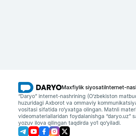
Maxfiylik siyosati
Internet-nas
“Daryo” internet-nashrining (O‘zbekiston matbuo
huzuridagi Axborot va ommaviy kommunikatsiyal
vositasi sifatida ro‘yxatga olingan. Matnli materi
videomateriallaridan foydalanishga “daryo.uz” sa
yozuv ilova qilingan taqdirda yo‘l qo‘yiladi.