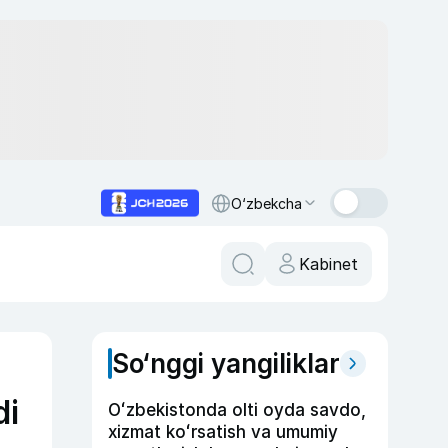
O‘zbekcha
Kabinet
So‘nggi yangiliklar
di
Oʻzbekistonda olti oyda savdo,
xizmat koʻrsatish va umumiy