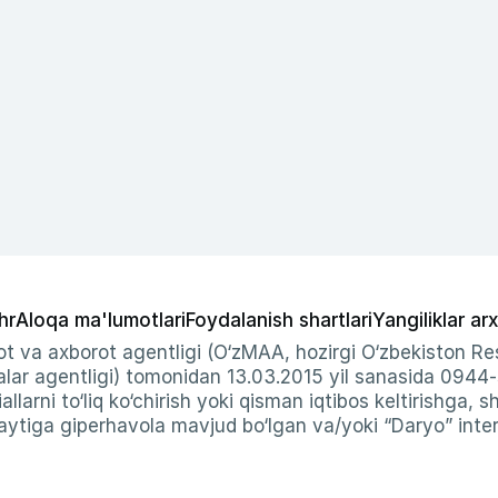
hr
Aloqa ma'lumotlari
Foydalanish shartlari
Yangiliklar arx
t va axborot agentligi (O‘zMAA, hozirgi O‘zbekiston Res
ar agentligi) tomonidan 13.03.2015 yil sanasida 0944
allarni to‘liq ko‘chirish yoki qisman iqtibos keltirishga, 
ytiga giperhavola mavjud bo‘lgan va/yoki “Daryo” intern