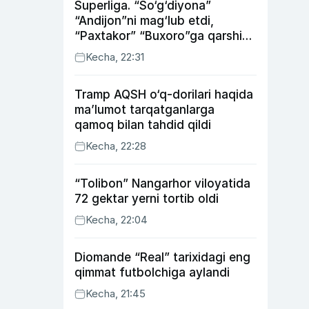
Superliga. “So‘g‘diyona”
“Andijon”ni mag‘lub etdi,
“Paxtakor” “Buxoro”ga qarshi
bahsda g‘alabani qo‘ldan
Kecha, 22:31
chiqardi
Tramp AQSH o‘q-dorilari haqida
ma’lumot tarqatganlarga
qamoq bilan tahdid qildi
Kecha, 22:28
“Tolibon” Nangarhor viloyatida
72 gektar yerni tortib oldi
Kecha, 22:04
Diomande “Real” tarixidagi eng
qimmat futbolchiga aylandi
Kecha, 21:45