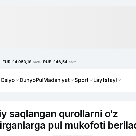
EUR :
RUB :
14 053,18
146,54
so'm
so'm
 Osiyo
Dunyo
Pul
Madaniyat
Sport
Layfstayl
 saqlangan qurollarni o‘z
hirganlarga pul mukofoti berila