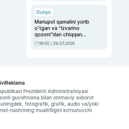
qolgan voqea
Dunyo
Mariupol qamalini yorib
oʻtgan va “Izvarino
qozoni”dan chiqqan
qahramon — Ukraina
19:50 / 29.07.2026
armiyasi bosh
qoʻmondoni Drapatiy
haqida
ivi
Reklama
publikasi Prezidenti Administratsiyasi
-sonli guvohnoma bilan ommaviy axborot
shuningdek, fotografik, grafik, audio va/yoki
et-nashrining muallifligini ko‘rsatuvchi