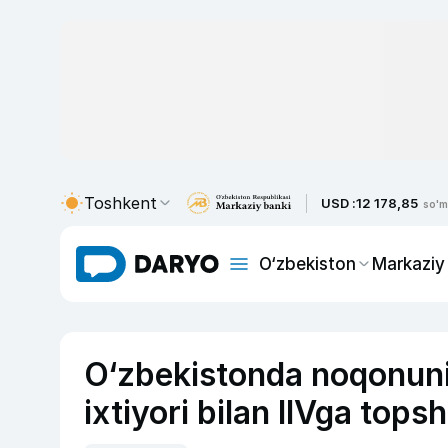
Toshkent
USD :
12 178,85
so'm
O‘zbekiston
Markaziy
O‘zbekistonda noqonuniy
ixtiyori bilan IIVga tops