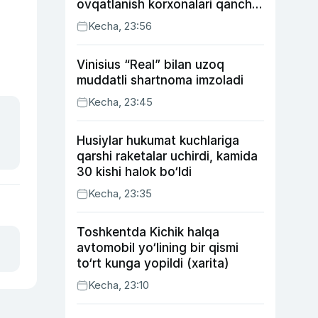
ovqatlanish korxonalari qancha
soliq toʻlagani ochiqlandi
Kecha, 23:56
Vinisius “Real” bilan uzoq
muddatli shartnoma imzoladi
Kecha, 23:45
Husiylar hukumat kuchlariga
qarshi raketalar uchirdi, kamida
30 kishi halok bo‘ldi
Kecha, 23:35
Toshkentda Kichik halqa
avtomobil yo‘lining bir qismi
to‘rt kunga yopildi (xarita)
Kecha, 23:10