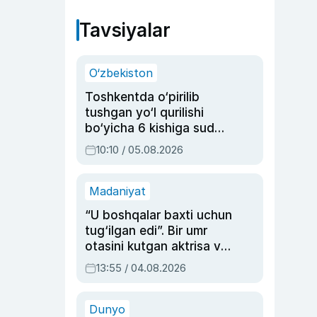
Tavsiyalar
O‘zbekiston
Toshkentda o‘pirilib
tushgan yo‘l qurilishi
bo‘yicha 6 kishiga sud
hukmi o‘qildi
10:10 / 05.08.2026
Madaniyat
“U boshqalar baxti uchun
tug‘ilgan edi”. Bir umr
otasini kutgan aktrisa va
dublyaj ustasi Rimma
13:55 / 04.08.2026
Ahmedovaning
sinovlarga to‘la hayoti
Dunyo