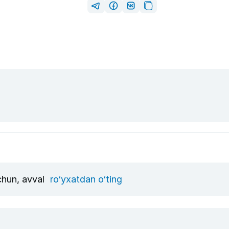
uchun, avval
ro‘yxatdan o‘ting