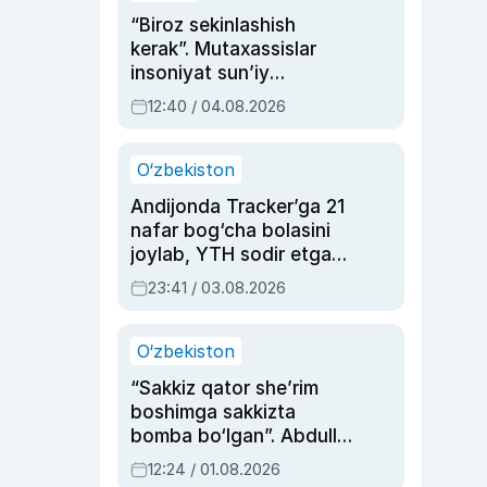
“Biroz sekinlashish
kerak”. Mutaxassislar
insoniyat sun’iy
intellektni boshqara
12:40 / 04.08.2026
olmay qolishidan xavotir
bildirdi
O‘zbekiston
Andijonda Tracker’ga 21
nafar bog‘cha bolasini
joylab, YTH sodir etgan
ayolga sud hukmi o‘qildi
23:41 / 03.08.2026
O‘zbekiston
“Sakkiz qator she’rim
boshimga sakkizta
bomba bo‘lgan”. Abdulla
Oripovni siyosiy
12:24 / 01.08.2026
ayblovlardan asrab