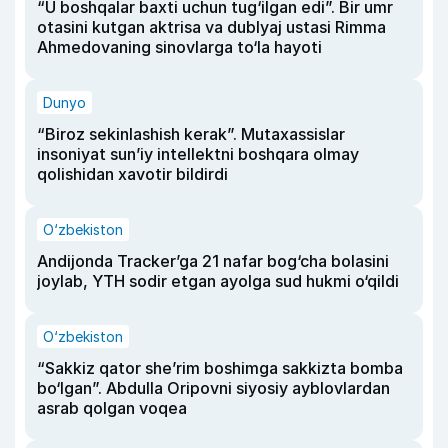
“U boshqalar baxti uchun tug‘ilgan edi”. Bir umr
otasini kutgan aktrisa va dublyaj ustasi Rimma
Ahmedovaning sinovlarga to‘la hayoti
Dunyo
“Biroz sekinlashish kerak”. Mutaxassislar
insoniyat sun’iy intellektni boshqara olmay
qolishidan xavotir bildirdi
O‘zbekiston
Andijonda Tracker’ga 21 nafar bog‘cha bolasini
joylab, YTH sodir etgan ayolga sud hukmi o‘qildi
O‘zbekiston
“Sakkiz qator she’rim boshimga sakkizta bomba
bo‘lgan”. Abdulla Oripovni siyosiy ayblovlardan
asrab qolgan voqea