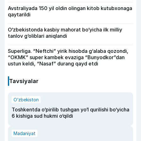
Avstraliyada 150 yil oldin olingan kitob kutubxonaga
qaytarildi
O‘zbekistonda kasbiy mahorat bo‘yicha ilk milliy
tanlov g‘oliblari aniqlandi
Superliga. “Neftchi” yirik hisobda g‘alaba qozondi,
“OKMK” super kambek evaziga “Bunyodkor”dan
ustun keldi, “Nasaf” durang qayd etdi
Tavsiyalar
O‘zbekiston
Toshkentda o‘pirilib tushgan yo‘l qurilishi bo‘yicha
6 kishiga sud hukmi o‘qildi
Madaniyat