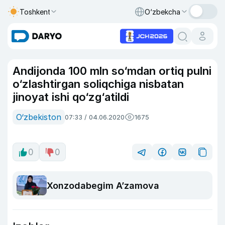
Toshkent
O‘zbekcha
Andijonda 100 mln so‘mdan ortiq pulni
o‘zlashtirgan soliqchiga nisbatan
jinoyat ishi qo‘zg‘atildi
O‘zbekiston
07:33 / 04.06.2020
1675
0
0
Xonzodabegim A’zamova