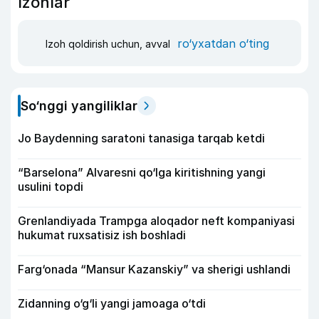
Izohlar
ro‘yxatdan o‘ting
Izoh qoldirish uchun, avval
So‘nggi yangiliklar
Jo Baydenning saratoni tanasiga tarqab ketdi
“Barselona” Alvaresni qo‘lga kiritishning yangi
usulini topdi
Grenlandiyada Trampga aloqador neft kompaniyasi
hukumat ruxsatisiz ish boshladi
Farg‘onada “Mansur Kazanskiy” va sherigi ushlandi
Zidanning o‘g‘li yangi jamoaga o‘tdi