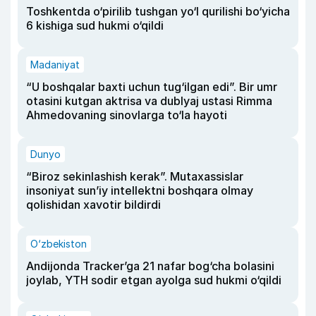
Toshkentda o‘pirilib tushgan yo‘l qurilishi bo‘yicha
6 kishiga sud hukmi o‘qildi
Madaniyat
“U boshqalar baxti uchun tug‘ilgan edi”. Bir umr
otasini kutgan aktrisa va dublyaj ustasi Rimma
Ahmedovaning sinovlarga to‘la hayoti
Dunyo
“Biroz sekinlashish kerak”. Mutaxassislar
insoniyat sun’iy intellektni boshqara olmay
qolishidan xavotir bildirdi
O‘zbekiston
Andijonda Tracker’ga 21 nafar bog‘cha bolasini
joylab, YTH sodir etgan ayolga sud hukmi o‘qildi