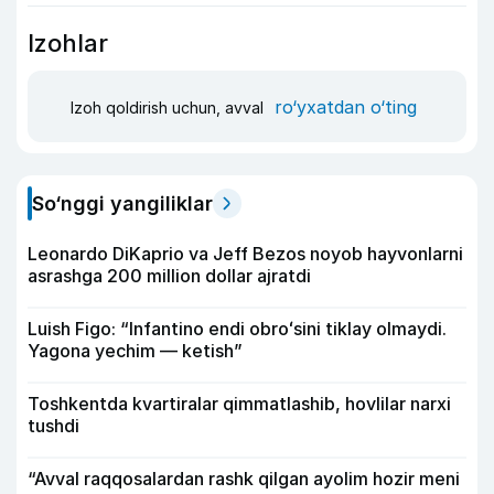
Izohlar
ro‘yxatdan o‘ting
Izoh qoldirish uchun, avval
So‘nggi yangiliklar
Leonardo DiKaprio va Jeff Bezos noyob hayvonlarni
asrashga 200 million dollar ajratdi
Luish Figo: “Infantino endi obroʻsini tiklay olmaydi.
Yagona yechim — ketish”
Toshkentda kvartiralar qimmatlashib, hovlilar narxi
tushdi
“Avval raqqosalardan rashk qilgan ayolim hozir meni