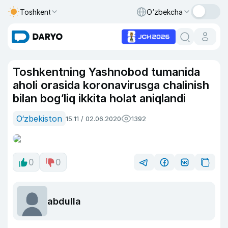
Toshkent
O‘zbekcha
Toshkentning Yashnobod tumanida
aholi orasida koronavirusga chalinish
bilan bog‘liq ikkita holat aniqlandi
O‘zbekiston
15:11 / 02.06.2020
1392
0
0
abdulla