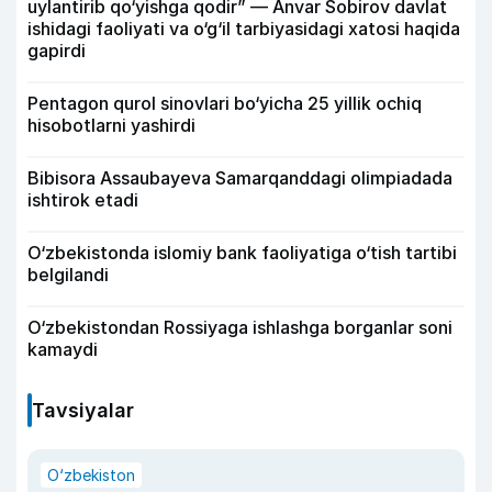
uylantirib qo‘yishga qodir” — Anvar Sobirov davlat
ishidagi faoliyati va o‘g‘il tarbiyasidagi xatosi haqida
gapirdi
Pentagon qurol sinovlari bo‘yicha 25 yillik ochiq
hisobotlarni yashirdi
Bibisora Assaubayeva Samarqanddagi olimpiadada
ishtirok etadi
O‘zbekistonda islomiy bank faoliyatiga o‘tish tartibi
belgilandi
O‘zbekistondan Rossiyaga ishlashga borganlar soni
kamaydi
Tavsiyalar
O‘zbekiston