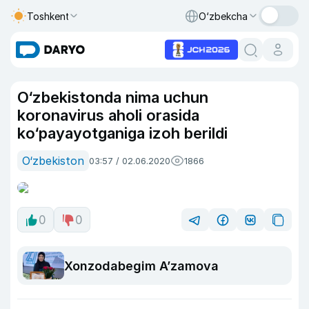
Toshkent
O‘zbekcha
O‘zbekistonda nima uchun
koronavirus aholi orasida
ko‘payayotganiga izoh berildi
O‘zbekiston
03:57 / 02.06.2020
1866
0
0
Xonzodabegim A’zamova