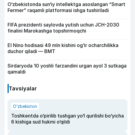
O‘zbekistonda sun‘iy intellektga asoslangan “Smart
Fermer” raqamli platformasi ishga tushiriladi
FIFA prezidenti saylovda yutish uchun JCH-2030
finalini Marokashga topshirmoqchi
El Nino hodisasi 49 mln kishini og‘ir ocharchilikka
duchor qiladi — BMT
Sirdaryoda 10 yoshli farzandini urgan ayol 3 sutkaga
qamaldi
Tavsiyalar
O‘zbekiston
Toshkentda o‘pirilib tushgan yo‘l qurilishi bo‘yicha
6 kishiga sud hukmi o‘qildi