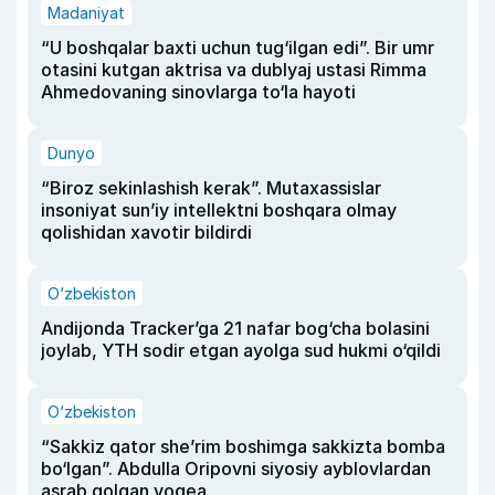
Madaniyat
“U boshqalar baxti uchun tug‘ilgan edi”. Bir umr
otasini kutgan aktrisa va dublyaj ustasi Rimma
Ahmedovaning sinovlarga to‘la hayoti
Dunyo
“Biroz sekinlashish kerak”. Mutaxassislar
insoniyat sun’iy intellektni boshqara olmay
qolishidan xavotir bildirdi
O‘zbekiston
Andijonda Tracker’ga 21 nafar bog‘cha bolasini
joylab, YTH sodir etgan ayolga sud hukmi o‘qildi
O‘zbekiston
“Sakkiz qator she’rim boshimga sakkizta bomba
bo‘lgan”. Abdulla Oripovni siyosiy ayblovlardan
asrab qolgan voqea