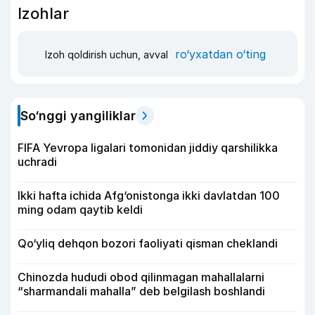
Izohlar
ro‘yxatdan o‘ting
Izoh qoldirish uchun, avval
So‘nggi yangiliklar
FIFA Yevropa ligalari tomonidan jiddiy qarshilikka
uchradi
Ikki hafta ichida Afg‘onistonga ikki davlatdan 100
ming odam qaytib keldi
Qo‘yliq dehqon bozori faoliyati qisman cheklandi
Chinozda hududi obod qilinmagan mahallalarni
“sharmandali mahalla” deb belgilash boshlandi