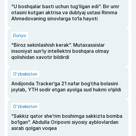
“U boshqalar baxti uchun tug‘ilgan edi”. Bir umr
otasini kutgan aktrisa va dublyaj ustasi Rimma
Ahmedovaning sinovlarga to‘la hayoti
Dunyo
“Biroz sekinlashish kerak”. Mutaxassislar
insoniyat sun’iy intellektni boshqara olmay
qolishidan xavotir bildirdi
O‘zbekiston
Andijonda Tracker’ga 21 nafar bog‘cha bolasini
joylab, YTH sodir etgan ayolga sud hukmi o‘qildi
O‘zbekiston
“Sakkiz qator she’rim boshimga sakkizta bomba
bo‘lgan”. Abdulla Oripovni siyosiy ayblovlardan
asrab qolgan voqea