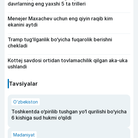
davrlarning eng yaxshi 5 ta trilleri
Menejer Maxachev uchun eng qiyin raqib kim
ekanini aytdi
Tramp tug‘ilganlik bo‘yicha fuqarolik berishni
chekladi
Kottej savdosi ortidan tovlamachilik qilgan aka-uka
ushlandi
Tavsiyalar
O‘zbekiston
Toshkentda o‘pirilib tushgan yo‘l qurilishi bo‘yicha
6 kishiga sud hukmi o‘qildi
Madaniyat