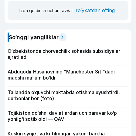
ro‘yxatdan o‘ting
Izoh qoldirish uchun, avval
So‘nggi yangiliklar
O‘zbekistonda chorvachilik sohasida subsidiyalar
ajratiladi
Abduqodir Husanovning “Manchester Siti”dagi
maoshi ma’lum bo‘ldi
Tailandda o‘quvchi maktabda otishma uyushtirdi,
qurbonlar bor (foto)
Tojikiston qo‘shni davlatlardan uch baravar ko‘p
yonilg‘i sotib oldi — OAV
Keskin syujet va kutilmagan yakun: barcha