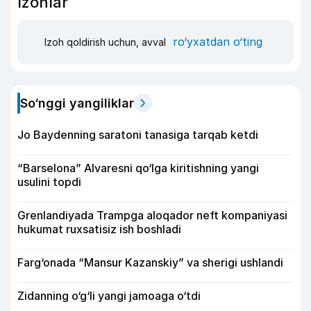
Izohlar
ro‘yxatdan o‘ting
Izoh qoldirish uchun, avval
So‘nggi yangiliklar
Jo Baydenning saratoni tanasiga tarqab ketdi
“Barselona” Alvaresni qo‘lga kiritishning yangi
usulini topdi
Grenlandiyada Trampga aloqador neft kompaniyasi
hukumat ruxsatisiz ish boshladi
Farg‘onada “Mansur Kazanskiy” va sherigi ushlandi
Zidanning o‘g‘li yangi jamoaga o‘tdi