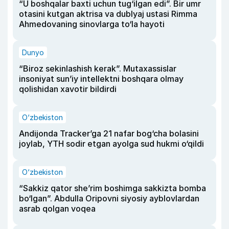
“U boshqalar baxti uchun tug‘ilgan edi”. Bir umr
otasini kutgan aktrisa va dublyaj ustasi Rimma
Ahmedovaning sinovlarga to‘la hayoti
Dunyo
“Biroz sekinlashish kerak”. Mutaxassislar
insoniyat sun’iy intellektni boshqara olmay
qolishidan xavotir bildirdi
O‘zbekiston
Andijonda Tracker’ga 21 nafar bog‘cha bolasini
joylab, YTH sodir etgan ayolga sud hukmi o‘qildi
O‘zbekiston
“Sakkiz qator she’rim boshimga sakkizta bomba
bo‘lgan”. Abdulla Oripovni siyosiy ayblovlardan
asrab qolgan voqea