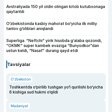
Avstraliyada 150 yil oldin olingan kitob kutubxonaga
qaytarildi
O‘zbekistonda kasbiy mahorat bo‘yicha ilk milliy
tanlov g‘oliblari aniqlandi
Superliga. “Neftchi” yirik hisobda g‘alaba qozondi,
“OKMK” super kambek evaziga “Bunyodkor”dan
ustun keldi, “Nasaf” durang qayd etdi
Tavsiyalar
O‘zbekiston
Toshkentda o‘pirilib tushgan yo‘l qurilishi bo‘yicha
6 kishiga sud hukmi o‘qildi
Madaniyat