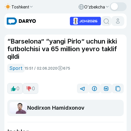
Toshkent
O‘zbekcha
“Barselona” “yangi Pirlo” uchun ikki
futbolchisi va 65 million yevro taklif
qildi
Sport
15:51 / 02.06.2020
675
0
0
Nodirxon Hamidxonov