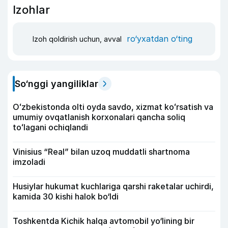
Izohlar
ro‘yxatdan o‘ting
Izoh qoldirish uchun, avval
So‘nggi yangiliklar
Oʻzbekistonda olti oyda savdo, xizmat koʻrsatish va
umumiy ovqatlanish korxonalari qancha soliq
toʻlagani ochiqlandi
Vinisius “Real” bilan uzoq muddatli shartnoma
imzoladi
Husiylar hukumat kuchlariga qarshi raketalar uchirdi,
kamida 30 kishi halok bo‘ldi
Toshkentda Kichik halqa avtomobil yo‘lining bir