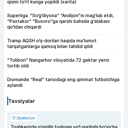
qismi to‘rt kunga yopildi (xarita)
Superliga. “So‘g‘diyona” “Andijon”ni mag‘lub etdi,
“Paxtakor” “Buxoro”ga qarshi bahsda g‘alabani
qo‘ldan chiqardi
Tramp AQSH o‘q-dorilari haqida ma’lumot
tarqatganlarga qamoq bilan tahdid qildi
“Tolibon” Nangarhor viloyatida 72 gektar yerni
tortib oldi
Diomande “Real” tarixidagi eng qimmat futbolchiga
aylandi
Tavsiyalar
O‘zbekiston
Toshkentda o‘pirilib tushgan yo‘l qurilishi bo‘yicha