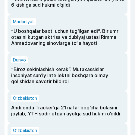
6 kishiga sud hukmi o‘qildi
Madaniyat
“U boshqalar baxti uchun tug‘ilgan edi”. Bir umr
otasini kutgan aktrisa va dublyaj ustasi Rimma
Ahmedovaning sinovlarga to‘la hayoti
Dunyo
“Biroz sekinlashish kerak”. Mutaxassislar
insoniyat sun’iy intellektni boshqara olmay
qolishidan xavotir bildirdi
O‘zbekiston
Andijonda Tracker’ga 21 nafar bog‘cha bolasini
joylab, YTH sodir etgan ayolga sud hukmi o‘qildi
O‘zbekiston