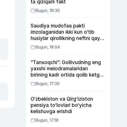
ta qiziqarli fakt
Bugun, 18:30
Saudiya mudofaa pakti
imzolaganidan ikki kun o‘tib
husiylar qirollikning neftni qayta
ishlash zavodiga hujum qildi
Bugun, 18:04
“Tansoqchi”: Gollivudning eng
yaxshi melodramalaridan
birining kadr ortida qolib ketgan
voqealari
Bugun, 17:39
O‘zbekiston va Qirg‘iziston
pensiya to‘lovlari bo‘yicha
kelishuvga erishdi
Bugun, 17:18