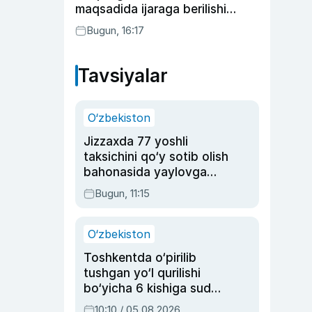
maqsadida ijaraga berilishi
mumkin
Bugun, 16:17
Tavsiyalar
O‘zbekiston
Jizzaxda 77 yoshli
taksichini qo‘y sotib olish
bahonasida yaylovga
olib borib o‘ldirgan yigit
Bugun, 11:15
20 yilga qamaldi
O‘zbekiston
Toshkentda o‘pirilib
tushgan yo‘l qurilishi
bo‘yicha 6 kishiga sud
hukmi o‘qildi
10:10 / 05.08.2026