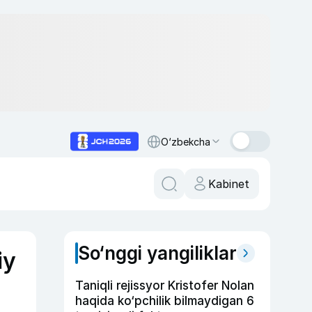
O‘zbekcha
Kabinet
So‘nggi yangiliklar
iy
Taniqli rejissyor Kristofer Nolan
haqida ko‘pchilik bilmaydigan 6