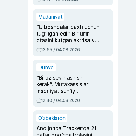
Madaniyat
“U boshqalar baxti uchun
tug‘ilgan edi”. Bir umr
otasini kutgan aktrisa va
dublyaj ustasi Rimma
13:55 / 04.08.2026
Ahmedovaning
sinovlarga to‘la hayoti
Dunyo
“Biroz sekinlashish
kerak”. Mutaxassislar
insoniyat sun’iy
intellektni boshqara
12:40 / 04.08.2026
olmay qolishidan xavotir
bildirdi
O‘zbekiston
Andijonda Tracker’ga 21
nafar bog‘cha bolasini