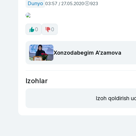
Dunyo
03:57 / 27.05.2020
923
0
0
Xonzodabegim A’zamova
Izohlar
Izoh qoldirish 