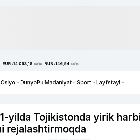
EUR :
RUB :
14 053,18
146,54
so'm
so'm
 Osiyo
Dunyo
Pul
Madaniyat
Sport
Layfstayl
yilda Tojikistonda yirik harb
ni rejalashtirmoqda