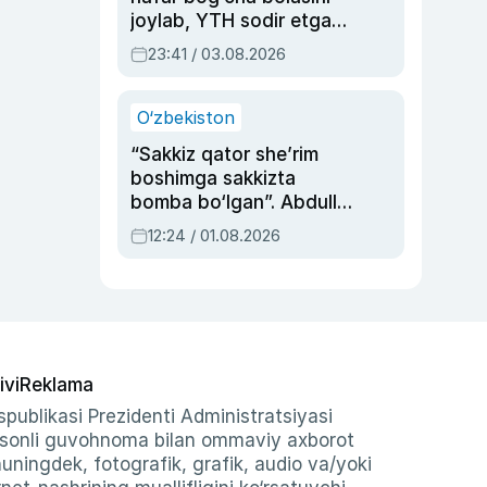
joylab, YTH sodir etgan
ayolga sud hukmi o‘qildi
23:41 / 03.08.2026
O‘zbekiston
“Sakkiz qator she’rim
boshimga sakkizta
bomba bo‘lgan”. Abdulla
Oripovni siyosiy
12:24 / 01.08.2026
ayblovlardan asrab
qolgan voqea
ivi
Reklama
publikasi Prezidenti Administratsiyasi
-sonli guvohnoma bilan ommaviy axborot
shuningdek, fotografik, grafik, audio va/yoki