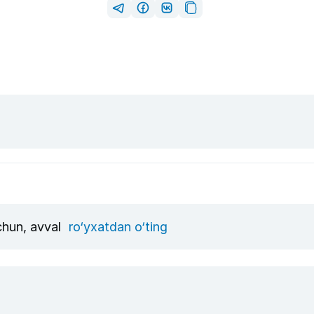
uchun, avval
ro‘yxatdan o‘ting