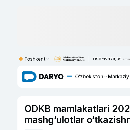
Toshkent
USD :
12 178,85
so'm
O‘zbekiston
Markaziy
ODKB mamlakatlari 2021-
mashg‘ulotlar o‘tkazish