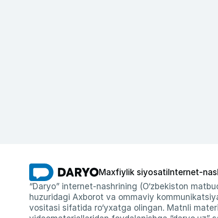
Maxfiylik siyosati
Internet-nas
“Daryo” internet-nashrining (O‘zbekiston matbuo
huzuridagi Axborot va ommaviy kommunikatsiyal
vositasi sifatida ro‘yxatga olingan. Matnli materi