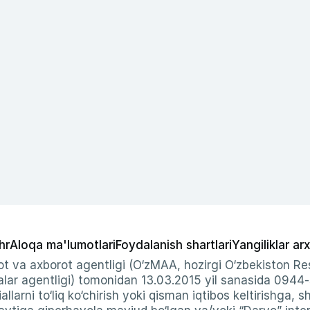
hr
Aloqa ma'lumotlari
Foydalanish shartlari
Yangiliklar arx
t va axborot agentligi (O‘zMAA, hozirgi O‘zbekiston Res
ar agentligi) tomonidan 13.03.2015 yil sanasida 0944
allarni to‘liq ko‘chirish yoki qisman iqtibos keltirishga, 