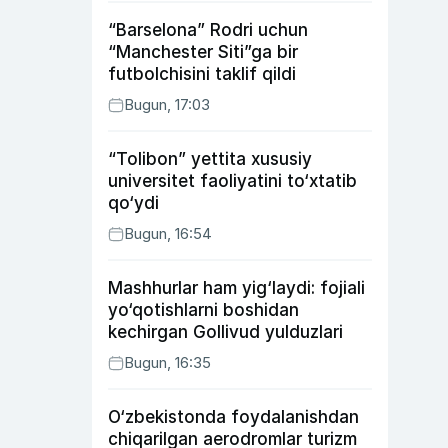
“Barselona” Rodri uchun
“Manchester Siti”ga bir
futbolchisini taklif qildi
Bugun, 17:03
“Tolibon” yettita xususiy
universitet faoliyatini to‘xtatib
qo‘ydi
Bugun, 16:54
Mashhurlar ham yig‘laydi: fojiali
yo‘qotishlarni boshidan
kechirgan Gollivud yulduzlari
Bugun, 16:35
O‘zbekistonda foydalanishdan
chiqarilgan aerodromlar turizm