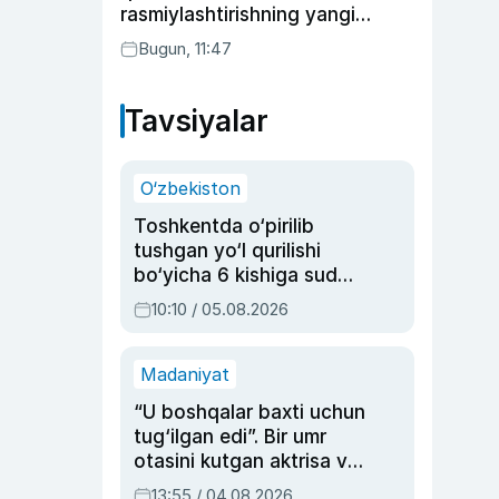
rasmiylashtirishning yangi
tartibini taklif qildi
Bugun, 11:47
Tavsiyalar
O‘zbekiston
Toshkentda o‘pirilib
tushgan yo‘l qurilishi
bo‘yicha 6 kishiga sud
hukmi o‘qildi
10:10 / 05.08.2026
Madaniyat
“U boshqalar baxti uchun
tug‘ilgan edi”. Bir umr
otasini kutgan aktrisa va
dublyaj ustasi Rimma
13:55 / 04.08.2026