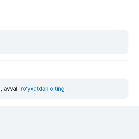
n, avval
ro‘yxatdan o‘ting