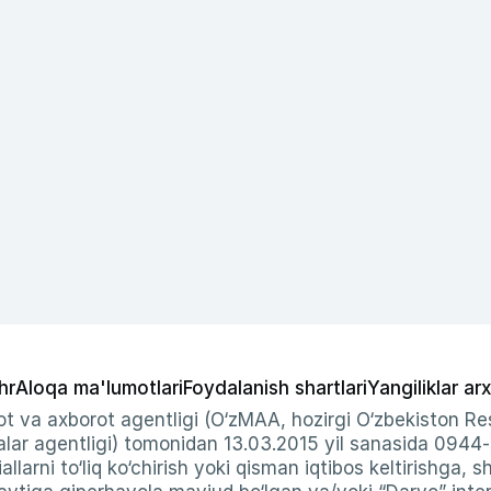
hr
Aloqa ma'lumotlari
Foydalanish shartlari
Yangiliklar arx
t va axborot agentligi (O‘zMAA, hozirgi O‘zbekiston Res
ar agentligi) tomonidan 13.03.2015 yil sanasida 0944
allarni to‘liq ko‘chirish yoki qisman iqtibos keltirishga, 