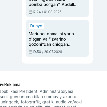
bomba bo‘lgan”. Abdulla
Oripovni siyosiy
12:24 / 01.08.2026
ayblovlardan asrab
qolgan voqea
Dunyo
Mariupol qamalini yorib
oʻtgan va “Izvarino
qozoni”dan chiqqan
qahramon — Ukraina
19:50 / 29.07.2026
armiyasi bosh
qoʻmondoni Drapatiy
haqida
ivi
Reklama
publikasi Prezidenti Administratsiyasi
-sonli guvohnoma bilan ommaviy axborot
shuningdek, fotografik, grafik, audio va/yoki