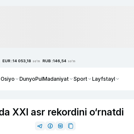
EUR :
RUB :
14 053,18
146,54
so'm
so'm
 Osiyo
Dunyo
Pul
Madaniyat
Sport
Layfstayl
a XXI asr rekordini o‘rnatdi