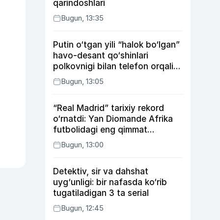
qarindoshlari
Bugun, 13:35
Putin o‘tgan yili “halok bo‘lgan”
havo-desant qo‘shinlari
polkovnigi bilan telefon orqali
suhbatlashdi
Bugun, 13:05
“Real Madrid” tarixiy rekord
o‘rnatdi: Yan Diomande Afrika
futbolidagi eng qimmat
transferga aylandi
Bugun, 13:00
Detektiv, sir va dahshat
uyg‘unligi: bir nafasda ko‘rib
tugatiladigan 3 ta serial
Bugun, 12:45