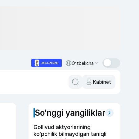
O‘zbekcha
Kabinet
So‘nggi yangiliklar
Gollivud aktyorlarining
ko‘pchilik bilmaydigan taniqli