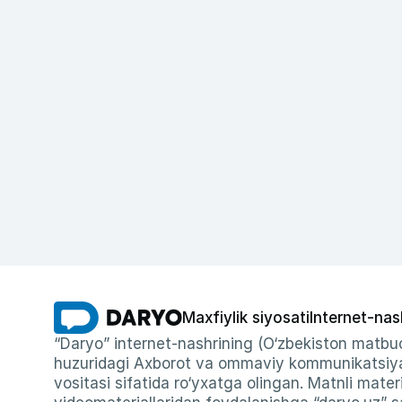
Maxfiylik siyosati
Internet-nas
“Daryo” internet-nashrining (O‘zbekiston matbuo
huzuridagi Axborot va ommaviy kommunikatsiyal
vositasi sifatida ro‘yxatga olingan. Matnli materi