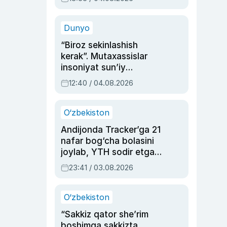
Ahmedovaning
sinovlarga to‘la hayoti
Dunyo
“Biroz sekinlashish
kerak”. Mutaxassislar
insoniyat sun’iy
intellektni boshqara
12:40 / 04.08.2026
olmay qolishidan xavotir
bildirdi
O‘zbekiston
Andijonda Tracker’ga 21
nafar bog‘cha bolasini
joylab, YTH sodir etgan
ayolga sud hukmi o‘qildi
23:41 / 03.08.2026
O‘zbekiston
“Sakkiz qator she’rim
boshimga sakkizta