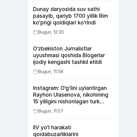
Dunay daryosida suv sathi
pasayib, qariyb 1700 yillik Rim
ko‘prigi qoldiqlari ko‘rindi
Bugun, 12:20
O‘zbekiston Jurnalistlar
uyushmasi qoshida Blogerlar
ijodiy kengashi tashkil etildi
Bugun, 11:58
Instagram: O‘g‘lini uylantirgan
Rayhon Ulasenova, nikohining
15 yilligini nishonlagan turk
aktyorlari va Kamelot qasriga
Bugun, 11:57
sayohat qilgan Zebo Rahimova
IIV yo‘l harakati
qoidabuzarliklarini