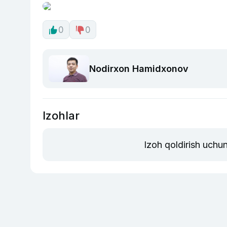
0
0
Nodirxon Hamidxonov
Izohlar
Izoh qoldirish uchu