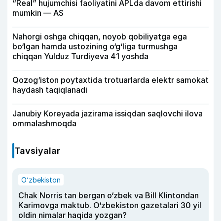
“Real” hujumchisi faoliyatini APLda davom ettirishi
mumkin — AS
Nahorgi oshga chiqqan, noyob qobiliyatga ega
bo‘lgan hamda ustozining o‘g‘liga turmushga
chiqqan Yulduz Turdiyeva 41 yoshda
Qozog‘iston poytaxtida trotuarlarda elektr samokat
haydash taqiqlanadi
Janubiy Koreyada jazirama issiqdan saqlovchi ilova
ommalashmoqda
Tavsiyalar
O‘zbekiston
Chak Norris tan bergan o‘zbek va Bill Klintondan
Karimovga maktub. O‘zbekiston gazetalari 30 yil
oldin nimalar haqida yozgan?