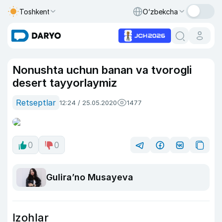
Toshkent
O‘zbekcha
Nonushta uchun banan va tvorogli
desert tayyorlaymiz
Retseptlar
12:24 / 25.05.2020
1477
0
0
Guliraʼno Musayeva
Izohlar