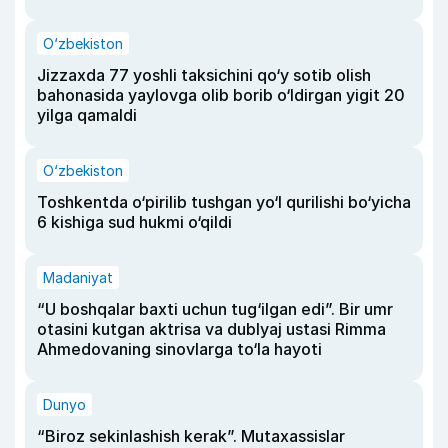
O‘zbekiston
Jizzaxda 77 yoshli taksichini qo‘y sotib olish
bahonasida yaylovga olib borib o‘ldirgan yigit 20
yilga qamaldi
O‘zbekiston
Toshkentda o‘pirilib tushgan yo‘l qurilishi bo‘yicha
6 kishiga sud hukmi o‘qildi
Madaniyat
“U boshqalar baxti uchun tug‘ilgan edi”. Bir umr
otasini kutgan aktrisa va dublyaj ustasi Rimma
Ahmedovaning sinovlarga to‘la hayoti
Dunyo
“Biroz sekinlashish kerak”. Mutaxassislar