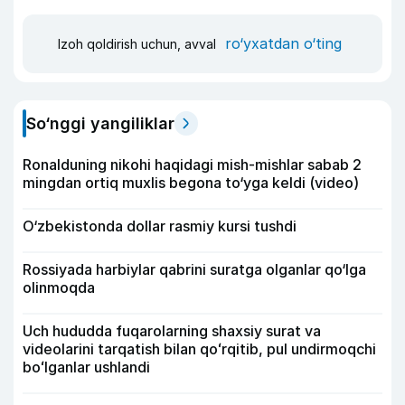
ro‘yxatdan o‘ting
Izoh qoldirish uchun, avval
So‘nggi yangiliklar
Ronalduning nikohi haqidagi mish-mishlar sabab 2
mingdan ortiq muxlis begona to‘yga keldi (video)
O‘zbekistonda dollar rasmiy kursi tushdi
Rossiyada harbiylar qabrini suratga olganlar qo‘lga
olinmoqda
Uch hududda fuqarolarning shaxsiy surat va
videolarini tarqatish bilan qoʻrqitib, pul undirmoqchi
boʻlganlar ushlandi