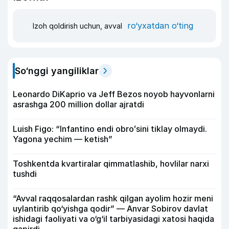
ro‘yxatdan o‘ting
Izoh qoldirish uchun, avval
So‘nggi yangiliklar
Leonardo DiKaprio va Jeff Bezos noyob hayvonlarni
asrashga 200 million dollar ajratdi
Luish Figo: “Infantino endi obroʻsini tiklay olmaydi.
Yagona yechim — ketish”
Toshkentda kvartiralar qimmatlashib, hovlilar narxi
tushdi
“Avval raqqosalardan rashk qilgan ayolim hozir meni
uylantirib qo‘yishga qodir” — Anvar Sobirov davlat
ishidagi faoliyati va o‘g‘il tarbiyasidagi xatosi haqida
gapirdi