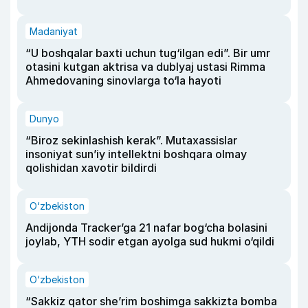
Madaniyat
“U boshqalar baxti uchun tug‘ilgan edi”. Bir umr
otasini kutgan aktrisa va dublyaj ustasi Rimma
Ahmedovaning sinovlarga to‘la hayoti
Dunyo
“Biroz sekinlashish kerak”. Mutaxassislar
insoniyat sun’iy intellektni boshqara olmay
qolishidan xavotir bildirdi
O‘zbekiston
Andijonda Tracker’ga 21 nafar bog‘cha bolasini
joylab, YTH sodir etgan ayolga sud hukmi o‘qildi
O‘zbekiston
“Sakkiz qator she’rim boshimga sakkizta bomba