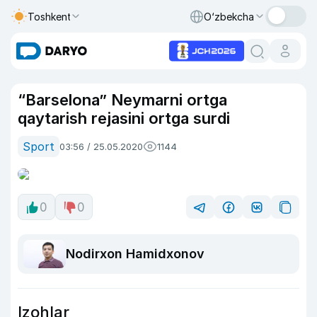
Toshkent
O‘zbekcha
“Barselona” Neymarni ortga
qaytarish rejasini ortga surdi
Sport
03:56 / 25.05.2020
1144
0
0
Nodirxon Hamidxonov
Izohlar