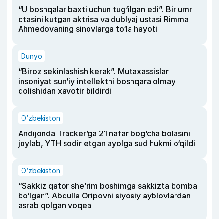
“U boshqalar baxti uchun tug‘ilgan edi”. Bir umr
otasini kutgan aktrisa va dublyaj ustasi Rimma
Ahmedovaning sinovlarga to‘la hayoti
Dunyo
“Biroz sekinlashish kerak”. Mutaxassislar
insoniyat sun’iy intellektni boshqara olmay
qolishidan xavotir bildirdi
O‘zbekiston
Andijonda Tracker’ga 21 nafar bog‘cha bolasini
joylab, YTH sodir etgan ayolga sud hukmi o‘qildi
O‘zbekiston
“Sakkiz qator she’rim boshimga sakkizta bomba
bo‘lgan”. Abdulla Oripovni siyosiy ayblovlardan
asrab qolgan voqea