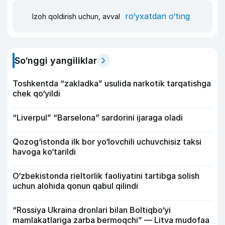
ro‘yxatdan o‘ting
Izoh qoldirish uchun, avval
So‘nggi yangiliklar
Toshkentda “zakladka” usulida narkotik tarqatishga
chek qo‘yildi
“Liverpul” “Barselona” sardorini ijaraga oladi
Qozog‘istonda ilk bor yo‘lovchili uchuvchisiz taksi
havoga ko‘tarildi
O‘zbekistonda rieltorlik faoliyatini tartibga solish
uchun alohida qonun qabul qilindi
“Rossiya Ukraina dronlari bilan Boltiqbo‘yi
mamlakatlariga zarba bermoqchi” — Litva mudofaa