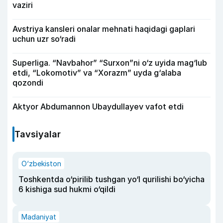
vaziri
Avstriya kansleri onalar mehnati haqidagi gaplari
uchun uzr so‘radi
Superliga. “Navbahor” “Surxon”ni o‘z uyida mag‘lub
etdi, “Lokomotiv” va “Xorazm” uyda g‘alaba
qozondi
Aktyor Abdu­mannon Ubaydullayev vafot etdi
Tavsiyalar
O‘zbekiston
Toshkentda o‘pirilib tushgan yo‘l qurilishi bo‘yicha
6 kishiga sud hukmi o‘qildi
Madaniyat