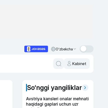
O‘zbekcha
Kabinet
So‘nggi yangiliklar
Avstriya kansleri onalar mehnati
haqidagi gaplari uchun uzr