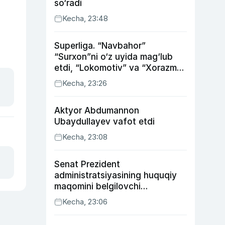
so‘radi
Kecha, 23:48
Superliga. “Navbahor”
“Surxon”ni o‘z uyida mag‘lub
etdi, “Lokomotiv” va “Xorazm”
uyda g‘alaba qozondi
Kecha, 23:26
Aktyor Abdu­mannon
Ubaydullayev vafot etdi
Kecha, 23:08
Senat Prezident
administratsiyasining huquqiy
maqomini belgilovchi
konstitutsiyaviy qonunni
Kecha, 23:06
ma’qulladi