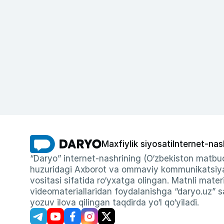
Maxfiylik siyosati
Internet-nas
“Daryo” internet-nashrining (O‘zbekiston matbuo
huzuridagi Axborot va ommaviy kommunikatsiyal
vositasi sifatida ro‘yxatga olingan. Matnli materi
videomateriallaridan foydalanishga “daryo.uz” sa
yozuv ilova qilingan taqdirda yo‘l qo‘yiladi.