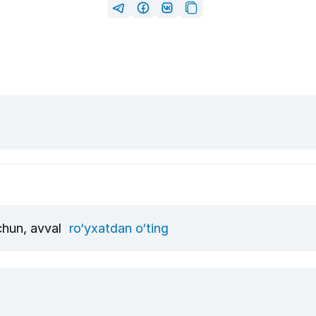
uchun, avval
ro‘yxatdan o‘ting