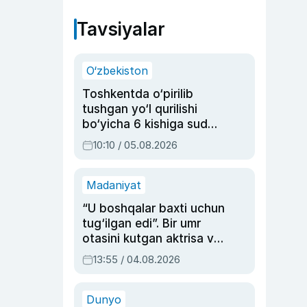
Tavsiyalar
O‘zbekiston
Toshkentda o‘pirilib
tushgan yo‘l qurilishi
bo‘yicha 6 kishiga sud
hukmi o‘qildi
10:10 / 05.08.2026
Madaniyat
“U boshqalar baxti uchun
tug‘ilgan edi”. Bir umr
otasini kutgan aktrisa va
dublyaj ustasi Rimma
13:55 / 04.08.2026
Ahmedovaning
sinovlarga to‘la hayoti
Dunyo