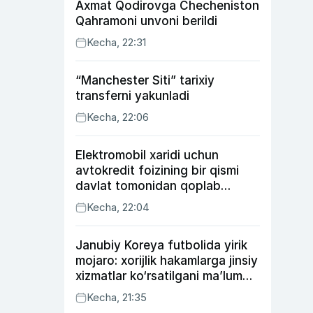
Axmat Qodirovga Checheniston
Qahramoni unvoni berildi
Kecha, 22:31
“Manchester Siti” tarixiy
transferni yakunladi
Kecha, 22:06
Elektromobil xaridi uchun
avtokredit foizining bir qismi
davlat tomonidan qoplab
berilishi mumkin
Kecha, 22:04
Janubiy Koreya futbolida yirik
mojaro: xorijlik hakamlarga jinsiy
xizmatlar ko‘rsatilgani ma’lum
qilindi
Kecha, 21:35