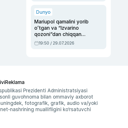
qolgan voqea
Dunyo
Mariupol qamalini yorib
oʻtgan va “Izvarino
qozoni”dan chiqqan
qahramon — Ukraina
19:50 / 29.07.2026
armiyasi bosh
qoʻmondoni Drapatiy
haqida
ivi
Reklama
publikasi Prezidenti Administratsiyasi
-sonli guvohnoma bilan ommaviy axborot
shuningdek, fotografik, grafik, audio va/yoki
et-nashrining muallifligini ko‘rsatuvchi