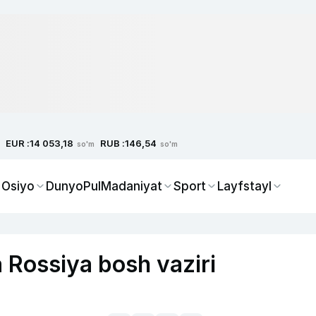
EUR :
RUB :
14 053,18
146,54
so'm
so'm
 Osiyo
Dunyo
Pul
Madaniyat
Sport
Layfstayl
a Rossiya bosh vaziri