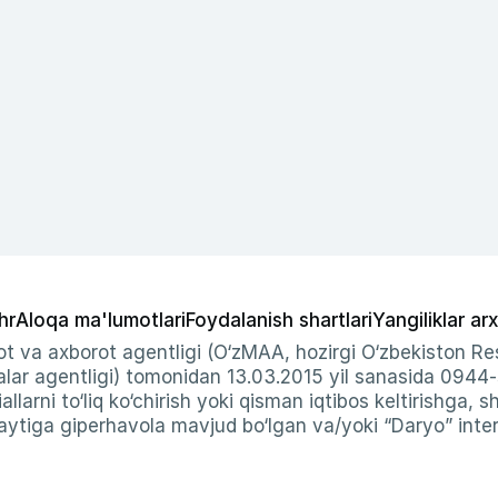
hr
Aloqa ma'lumotlari
Foydalanish shartlari
Yangiliklar arx
t va axborot agentligi (O‘zMAA, hozirgi O‘zbekiston Res
ar agentligi) tomonidan 13.03.2015 yil sanasida 0944
allarni to‘liq ko‘chirish yoki qisman iqtibos keltirishga, 
ytiga giperhavola mavjud bo‘lgan va/yoki “Daryo” intern