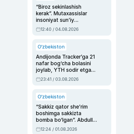
“Biroz sekinlashish
kerak”. Mutaxassislar
insoniyat sun’iy
intellektni boshqara
12:40 / 04.08.2026
olmay qolishidan xavotir
bildirdi
O‘zbekiston
Andijonda Tracker’ga 21
nafar bog‘cha bolasini
joylab, YTH sodir etgan
ayolga sud hukmi o‘qildi
23:41 / 03.08.2026
O‘zbekiston
“Sakkiz qator she’rim
boshimga sakkizta
bomba bo‘lgan”. Abdulla
Oripovni siyosiy
12:24 / 01.08.2026
ayblovlardan asrab