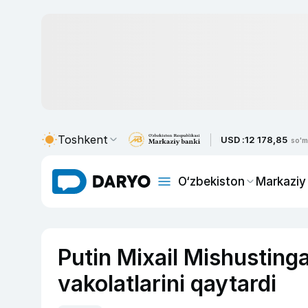
Toshkent
USD :
12 178,85
so'm
O‘zbekiston
Markaziy
Putin Mixail Mishusting
vakolatlarini qaytardi