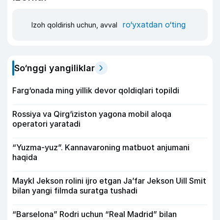
ro‘yxatdan o‘ting
Izoh qoldirish uchun, avval
So‘nggi yangiliklar
Farg‘onada ming yillik devor qoldiqlari topildi
Rossiya va Qirg‘iziston yagona mobil aloqa
operatori yaratadi
“Yuzma-yuz”. Kannavaroning matbuot anjumani
haqida
Maykl Jekson rolini ijro etgan Ja’far Jekson Uill Smit
bilan yangi filmda suratga tushadi
“Barselona” Rodri uchun “Real Madrid” bilan