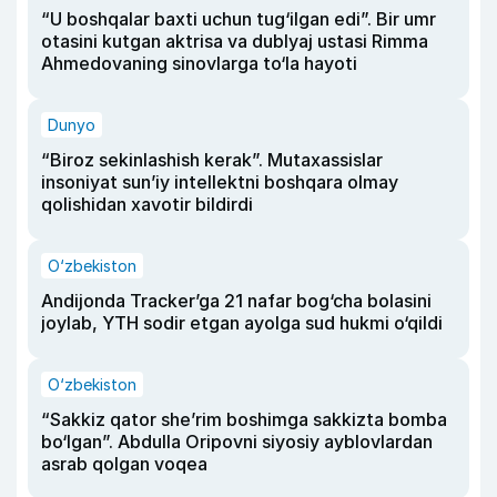
“U boshqalar baxti uchun tug‘ilgan edi”. Bir umr
otasini kutgan aktrisa va dublyaj ustasi Rimma
Ahmedovaning sinovlarga to‘la hayoti
Dunyo
“Biroz sekinlashish kerak”. Mutaxassislar
insoniyat sun’iy intellektni boshqara olmay
qolishidan xavotir bildirdi
O‘zbekiston
Andijonda Tracker’ga 21 nafar bog‘cha bolasini
joylab, YTH sodir etgan ayolga sud hukmi o‘qildi
O‘zbekiston
“Sakkiz qator she’rim boshimga sakkizta bomba
bo‘lgan”. Abdulla Oripovni siyosiy ayblovlardan
asrab qolgan voqea