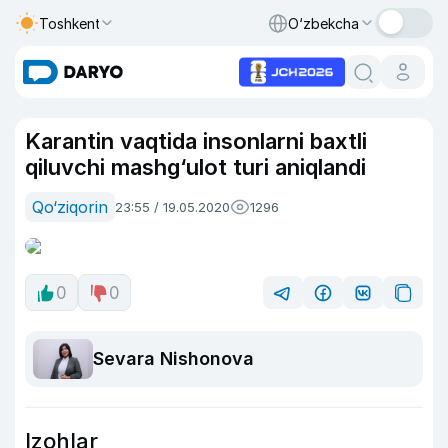
Toshkent
O‘zbekcha
Karantin vaqtida insonlarni baxtli
qiluvchi mashg‘ulot turi aniqlandi
Qo‘ziqorin
23:55 / 19.05.2020
1296
0
0
Sevara Nishonova
Izohlar