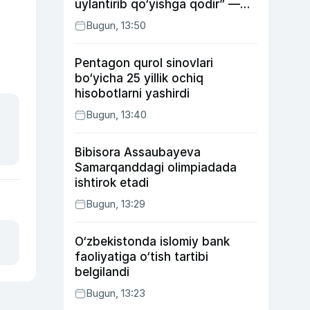
uylantirib qo‘yishga qodir” —
Anvar Sobirov davlat ishidagi
Bugun, 13:50
faoliyati va o‘g‘il tarbiyasidagi
xatosi haqida gapirdi
Pentagon qurol sinovlari
bo‘yicha 25 yillik ochiq
hisobotlarni yashirdi
Bugun, 13:40
Bibisora Assaubayeva
Samarqanddagi olimpiadada
ishtirok etadi
Bugun, 13:29
O‘zbekistonda islomiy bank
faoliyatiga o‘tish tartibi
belgilandi
Bugun, 13:23