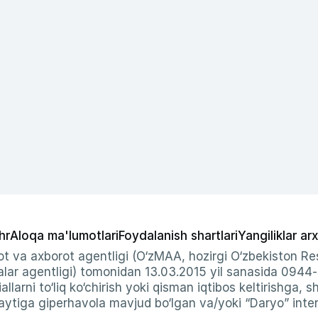
hr
Aloqa ma'lumotlari
Foydalanish shartlari
Yangiliklar arx
t va axborot agentligi (O‘zMAA, hozirgi O‘zbekiston Res
ar agentligi) tomonidan 13.03.2015 yil sanasida 0944
allarni to‘liq ko‘chirish yoki qisman iqtibos keltirishga, 
ytiga giperhavola mavjud bo‘lgan va/yoki “Daryo” intern