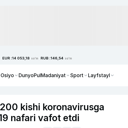
EUR :
RUB :
14 053,18
146,54
so'm
so'm
 Osiyo
Dunyo
Pul
Madaniyat
Sport
Layfstayl
9200 kishi koronavirusga
19 nafari vafot etdi