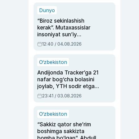
sinovlarga to‘la hayoti
Dunyo
“Biroz sekinlashish
kerak”. Mutaxassislar
insoniyat sun’iy
intellektni boshqara
12:40 / 04.08.2026
olmay qolishidan xavotir
bildirdi
O‘zbekiston
Andijonda Tracker’ga 21
nafar bog‘cha bolasini
joylab, YTH sodir etgan
ayolga sud hukmi o‘qildi
23:41 / 03.08.2026
O‘zbekiston
“Sakkiz qator she’rim
boshimga sakkizta
bomba bo‘lgan”. Abdulla