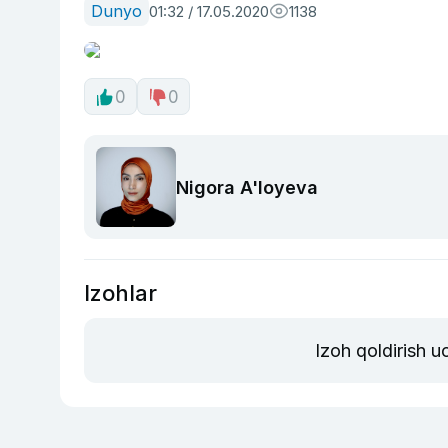
Dunyo
01:32 / 17.05.2020
1138
0
0
Nigora A'loyeva
Izohlar
Izoh qoldirish 