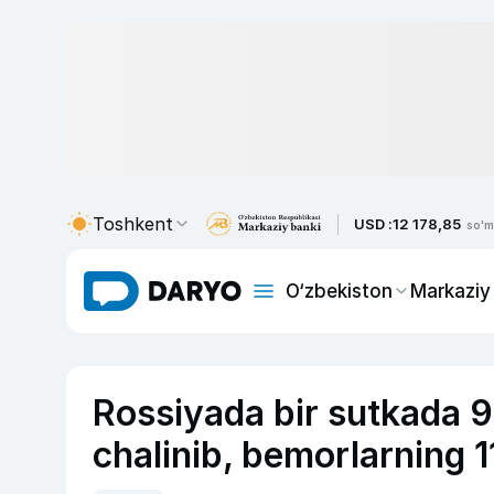
Toshkent
USD :
12 178,85
so'm
O‘zbekiston
Markaziy
Rossiyada bir sutkada 
chalinib, bemorlarning 1