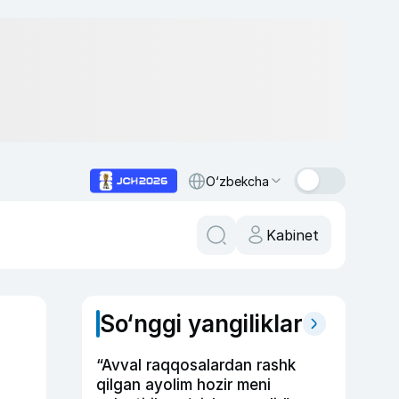
O‘zbekcha
Kabinet
So‘nggi yangiliklar
“Avval raqqosalardan rashk
qilgan ayolim hozir meni