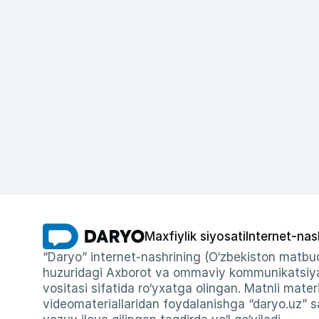
Maxfiylik siyosati
Internet-nas
“Daryo” internet-nashrining (O‘zbekiston matbuo
huzuridagi Axborot va ommaviy kommunikatsiyal
vositasi sifatida ro‘yxatga olingan. Matnli materi
videomateriallaridan foydalanishga “daryo.uz” sa