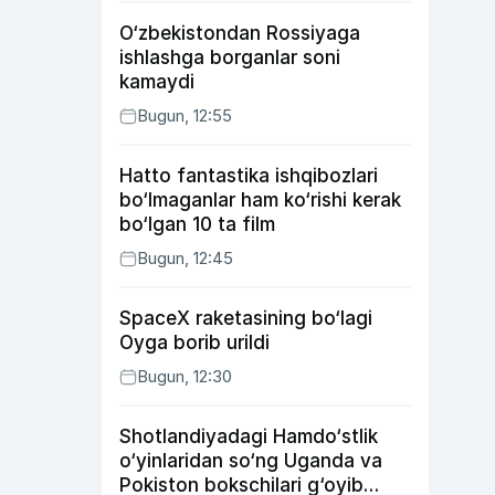
O‘zbekistondan Rossiyaga
ishlashga borganlar soni
kamaydi
Bugun, 12:55
Hatto fantastika ishqibozlari
bo‘lmaganlar ham ko‘rishi kerak
bo‘lgan 10 ta film
Bugun, 12:45
SpaceX raketasining bo‘lagi
Oyga borib urildi
Bugun, 12:30
Shotlandiyadagi Hamdo‘stlik
o‘yinlaridan so‘ng Uganda va
Pokiston bokschilari g‘oyib