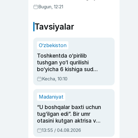
bo‘ldi
Bugun, 12:21
Tavsiyalar
O‘zbekiston
Toshkentda o‘pirilib
tushgan yo‘l qurilishi
bo‘yicha 6 kishiga sud
hukmi o‘qildi
Kecha, 10:10
Madaniyat
“U boshqalar baxti uchun
tug‘ilgan edi”. Bir umr
otasini kutgan aktrisa va
dublyaj ustasi Rimma
13:55 / 04.08.2026
Ahmedovaning