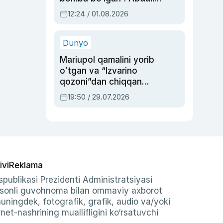
Oripovni siyosiy
12:24 / 01.08.2026
ayblovlardan asrab
qolgan voqea
Dunyo
Mariupol qamalini yorib
oʻtgan va “Izvarino
qozoni”dan chiqqan
qahramon — Ukraina
19:50 / 29.07.2026
armiyasi bosh
qoʻmondoni Drapatiy
haqida
ivi
Reklama
publikasi Prezidenti Administratsiyasi
-sonli guvohnoma bilan ommaviy axborot
shuningdek, fotografik, grafik, audio va/yoki
et-nashrining muallifligini ko‘rsatuvchi