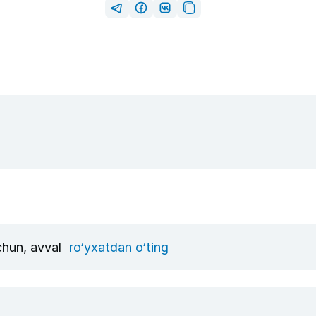
uchun, avval
ro‘yxatdan o‘ting