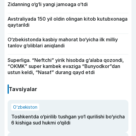
Zidanning o‘g‘li yangi jamoaga o‘tdi
Avstraliyada 150 yil oldin olingan kitob kutubxonaga
qaytarildi
O‘zbekistonda kasbiy mahorat bo‘yicha ilk milliy
tanlov g‘oliblari aniqlandi
Superliga. “Neftchi” yirik hisobda g‘alaba qozondi,
“OKMK” super kambek evaziga “Bunyodkor”dan
ustun keldi, “Nasaf” durang qayd etdi
Tavsiyalar
O‘zbekiston
Toshkentda o‘pirilib tushgan yo‘l qurilishi bo‘yicha
6 kishiga sud hukmi o‘qildi