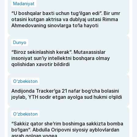
Madaniyat
“U boshqalar baxti uchun tug‘ilgan edi”. Bir umr
otasini kutgan aktrisa va dublyaj ustasi Rimma
Ahmedovaning sinovlarga to‘la hayoti
Dunyo
“Biroz sekinlashish kerak”. Mutaxassislar
insoniyat sun’iy intellektni boshqara olmay
qolishidan xavotir bildirdi
O‘zbekiston
Andijonda Tracker’ga 21 nafar bog‘cha bolasini
joylab, YTH sodir etgan ayolga sud hukmi o‘qildi
O‘zbekiston
“Sakkiz qator she’rim boshimga sakkizta bomba
bo‘lgan”. Abdulla Oripovni siyosiy ayblovlardan
asrab qolgan voqea