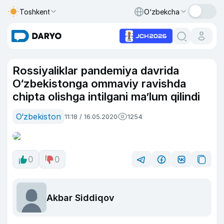
Toshkent
O‘zbekcha
Rossiyaliklar pandemiya davrida
O‘zbekistonga ommaviy ravishda
chipta olishga intilgani ma’lum qilindi
O‘zbekiston
11:18 / 16.05.2020
1254
0
0
Akbar Siddiqov