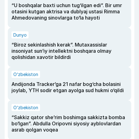
“U boshqalar baxti uchun tug‘ilgan edi”. Bir umr
otasini kutgan aktrisa va dublyaj ustasi Rimma
Ahmedovaning sinovlarga to‘la hayoti
Dunyo
“Biroz sekinlashish kerak”. Mutaxassislar
insoniyat sun’iy intellektni boshqara olmay
qolishidan xavotir bildirdi
O‘zbekiston
Andijonda Tracker’ga 21 nafar bog‘cha bolasini
joylab, YTH sodir etgan ayolga sud hukmi o‘qildi
O‘zbekiston
“Sakkiz qator she’rim boshimga sakkizta bomba
bo‘lgan”. Abdulla Oripovni siyosiy ayblovlardan
asrab qolgan voqea