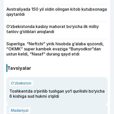
Avstraliyada 150 yil oldin olingan kitob kutubxonaga
qaytarildi
O‘zbekistonda kasbiy mahorat bo‘yicha ilk milliy
tanlov g‘oliblari aniqlandi
Superliga. “Neftchi” yirik hisobda g‘alaba qozondi,
“OKMK” super kambek evaziga “Bunyodkor”dan
ustun keldi, “Nasaf” durang qayd etdi
Tavsiyalar
O‘zbekiston
Toshkentda o‘pirilib tushgan yo‘l qurilishi bo‘yicha
6 kishiga sud hukmi o‘qildi
Madaniyat