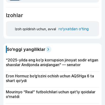
Izohlar
ro‘yxatdan o‘ting
Izoh qoldirish uchun, avval
So‘nggi yangiliklar
“2025-yilda eng koʻp korrupsion jinoyat sodir etgan
shaxslar Andijonda aniqlangan” — senator
Eron Hormuz bo‘g‘ozini ochish uchun AQSHga 6 ta
shart qo‘ydi
Mourinyo “Real” futbolchilari uchun qat’iy qoidalar
o‘rnatdi