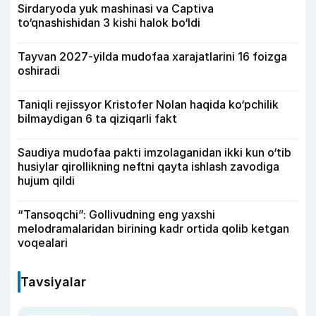
Sirdaryoda yuk mashinasi va Captiva
to‘qnashishidan 3 kishi halok bo‘ldi
Tayvan 2027-yilda mudofaa xarajatlarini 16 foizga
oshiradi
Taniqli rejissyor Kristofer Nolan haqida ko‘pchilik
bilmaydigan 6 ta qiziqarli fakt
Saudiya mudofaa pakti imzolaganidan ikki kun o‘tib
husiylar qirollikning neftni qayta ishlash zavodiga
hujum qildi
“Tansoqchi”: Gollivudning eng yaxshi
melodramalaridan birining kadr ortida qolib ketgan
voqealari
Tavsiyalar