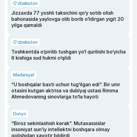
O‘zbekiston
Jizzaxda 77 yoshli taksichini qo‘y sotib olish
bahonasida yaylovga olib borib o‘ldirgan yigit 20
yilga qamaldi
O‘zbekiston
Toshkentda o‘pirilib tushgan yo‘l qurilishi bo‘yicha
6 kishiga sud hukmi o‘qildi
Madaniyat
“U boshqalar baxti uchun tug‘ilgan edi”. Bir umr
otasini kutgan aktrisa va dublyaj ustasi Rimma
Ahmedovaning sinovlarga to‘la hayoti
Dunyo
“Biroz sekinlashish kerak”. Mutaxassislar
insoniyat sun’iy intellektni boshqara olmay
qolishidan xavotir bildirdi