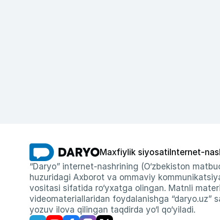
Maxfiylik siyosati
Internet-nas
“Daryo” internet-nashrining (O‘zbekiston matbuo
huzuridagi Axborot va ommaviy kommunikatsiyal
vositasi sifatida ro‘yxatga olingan. Matnli materi
videomateriallaridan foydalanishga “daryo.uz” sa
yozuv ilova qilingan taqdirda yo‘l qo‘yiladi.