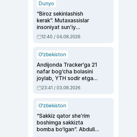
Dunyo
“Biroz sekinlashish
kerak”. Mutaxassislar
insoniyat sun’iy
intellektni boshqara
12:40 / 04.08.2026
olmay qolishidan xavotir
bildirdi
O‘zbekiston
Andijonda Tracker’ga 21
nafar bog‘cha bolasini
joylab, YTH sodir etgan
ayolga sud hukmi o‘qildi
23:41 / 03.08.2026
O‘zbekiston
“Sakkiz qator she’rim
boshimga sakkizta
bomba bo‘lgan”. Abdulla
Oripovni siyosiy