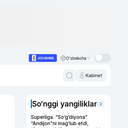
O‘zbekcha
Kabinet
So‘nggi yangiliklar
Superliga. “So‘g‘diyona”
“Andijon”ni mag‘lub etdi,