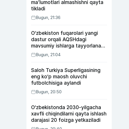
ma’lumotlari almashishni qayta
tikladi
Bugun, 21:36
O‘zbekiston fuqarolari yangi
dastur orqali AQSHdagi
mavsumiy ishlarga tayyorlanadi
va joylashtiriladi
Bugun, 21:04
Saloh Turkiya Superligasining
eng ko‘p maosh oluvchi
futbolchisiga aylandi
Bugun, 20:50
O‘zbekistonda 2030-yilgacha
xavfli chiqindilarni qayta ishlash
darajasi 20 foizga yetkaziladi
Bugun, 20:40