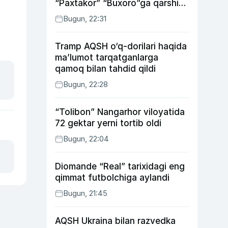
“Paxtakor” “Buxoro”ga qarshi
bahsda g‘alabani qo‘ldan
Bugun, 22:31
chiqardi
Tramp AQSH o‘q-dorilari haqida
ma’lumot tarqatganlarga
qamoq bilan tahdid qildi
Bugun, 22:28
“Tolibon” Nangarhor viloyatida
72 gektar yerni tortib oldi
Bugun, 22:04
Diomande “Real” tarixidagi eng
qimmat futbolchiga aylandi
Bugun, 21:45
AQSH Ukraina bilan razvedka