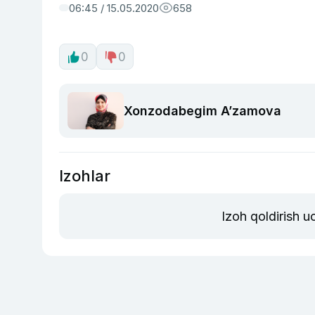
06:45 / 15.05.2020
658
0
0
Xonzodabegim Aʼzamova
Izohlar
Izoh qoldirish 