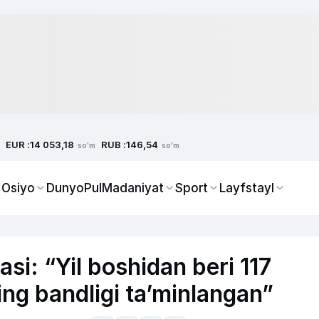
EUR :
RUB :
14 053,18
146,54
so'm
so'm
 Osiyo
Dunyo
Pul
Madaniyat
Sport
Layfstayl
si: “Yil boshidan beri 117
ng bandligi ta’minlangan”