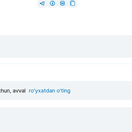
uchun, avval
ro‘yxatdan o‘ting