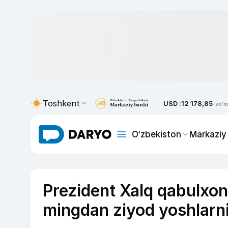
Toshkent
USD :
12 178,85
so'm
O‘zbekiston
Markaziy
Prezident Xalq qabulxona
mingdan ziyod yoshlarni