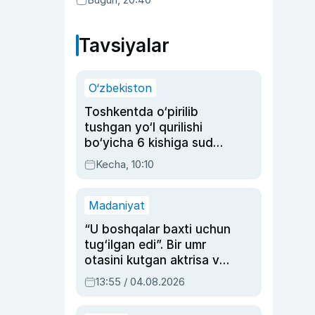
Tavsiyalar
O‘zbekiston
Toshkentda o‘pirilib
tushgan yo‘l qurilishi
bo‘yicha 6 kishiga sud
hukmi o‘qildi
Kecha, 10:10
Madaniyat
“U boshqalar baxti uchun
tug‘ilgan edi”. Bir umr
otasini kutgan aktrisa va
dublyaj ustasi Rimma
13:55 / 04.08.2026
Ahmedovaning
sinovlarga to‘la hayoti