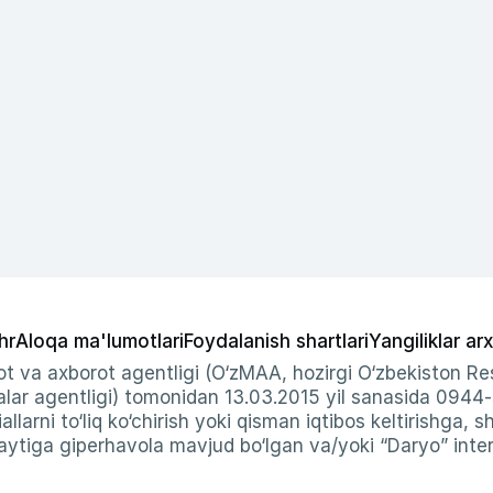
hr
Aloqa ma'lumotlari
Foydalanish shartlari
Yangiliklar arx
t va axborot agentligi (O‘zMAA, hozirgi O‘zbekiston Res
ar agentligi) tomonidan 13.03.2015 yil sanasida 0944
allarni to‘liq ko‘chirish yoki qisman iqtibos keltirishga, 
ytiga giperhavola mavjud bo‘lgan va/yoki “Daryo” intern