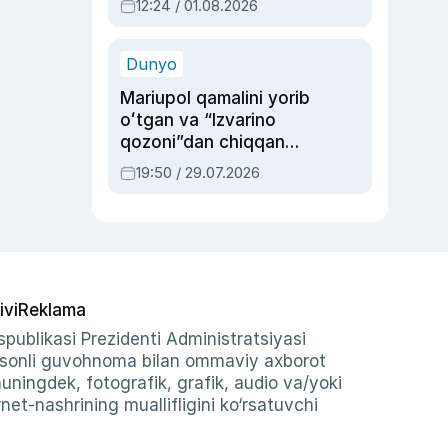
12:24 / 01.08.2026
ayblovlardan asrab
qolgan voqea
Dunyo
Mariupol qamalini yorib
oʻtgan va “Izvarino
qozoni”dan chiqqan
qahramon — Ukraina
19:50 / 29.07.2026
armiyasi bosh
qoʻmondoni Drapatiy
haqida
ivi
Reklama
publikasi Prezidenti Administratsiyasi
-sonli guvohnoma bilan ommaviy axborot
shuningdek, fotografik, grafik, audio va/yoki
et-nashrining muallifligini ko‘rsatuvchi