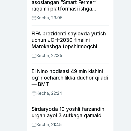
asoslangan “Smart Fermer”
raqamli platformasi ishga
tushiriladi
Kecha, 23:05
FIFA prezidenti saylovda yutish
uchun JCH-2030 finalini
Marokashga topshirmoqchi
Kecha, 22:35
El Nino hodisasi 49 mln kishini
og‘ir ocharchilikka duchor qiladi
— BMT
Kecha, 22:24
Sirdaryoda 10 yoshli farzandini
urgan ayol 3 sutkaga qamaldi
Kecha, 21:45