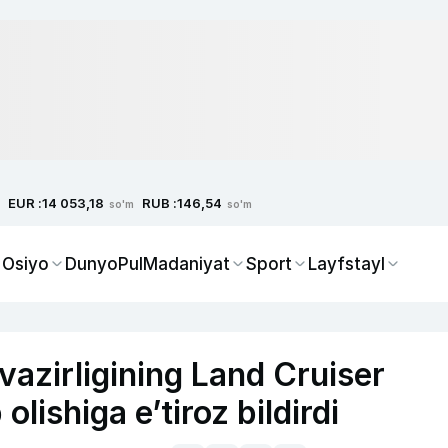
EUR :
RUB :
14 053,18
146,54
so'm
so'm
 Osiyo
Dunyo
Pul
Madaniyat
Sport
Layfstayl
 vazirligining Land Cruiser
olishiga e’tiroz bildirdi