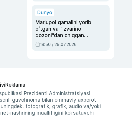
qolgan voqea
Dunyo
Mariupol qamalini yorib
oʻtgan va “Izvarino
qozoni”dan chiqqan
qahramon — Ukraina
19:50 / 29.07.2026
armiyasi bosh
qoʻmondoni Drapatiy
haqida
ivi
Reklama
publikasi Prezidenti Administratsiyasi
-sonli guvohnoma bilan ommaviy axborot
shuningdek, fotografik, grafik, audio va/yoki
et-nashrining muallifligini ko‘rsatuvchi