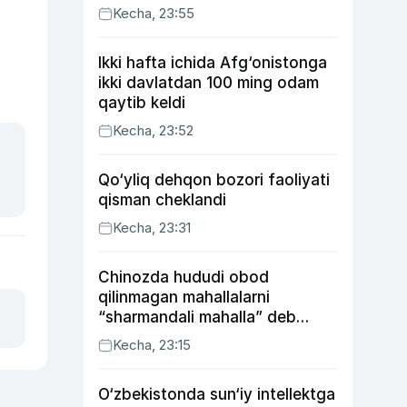
Kecha, 23:55
Ikki hafta ichida Afg‘onistonga
ikki davlatdan 100 ming odam
qaytib keldi
Kecha, 23:52
Qo‘yliq dehqon bozori faoliyati
qisman cheklandi
Kecha, 23:31
Chinozda hududi obod
qilinmagan mahallalarni
“sharmandali mahalla” deb
belgilash boshlandi
Kecha, 23:15
O‘zbekistonda sun‘iy intellektga