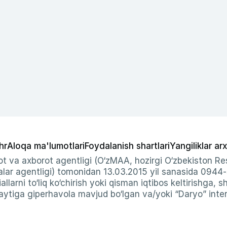
hr
Aloqa ma'lumotlari
Foydalanish shartlari
Yangiliklar arx
t va axborot agentligi (O‘zMAA, hozirgi O‘zbekiston Res
ar agentligi) tomonidan 13.03.2015 yil sanasida 0944
allarni to‘liq ko‘chirish yoki qisman iqtibos keltirishga, 
ytiga giperhavola mavjud bo‘lgan va/yoki “Daryo” intern