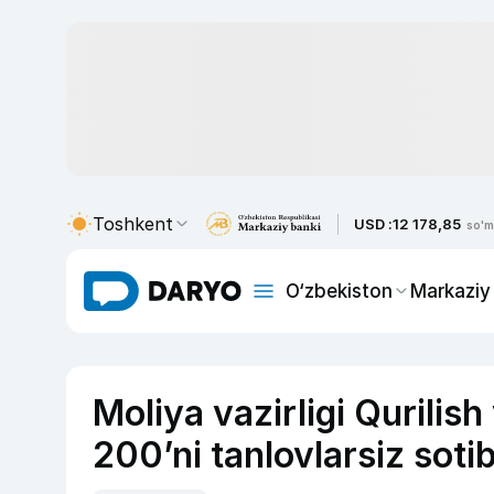
Toshkent
USD :
12 178,85
so'm
O‘zbekiston
Markaziy
Moliya vazirligi Qurilish
200’ni tanlovlarsiz sotib 