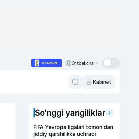
O‘zbekcha
Kabinet
So‘nggi yangiliklar
FIFA Yevropa ligalari tomonidan
jiddiy qarshilikka uchradi