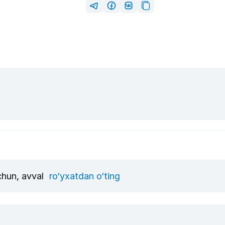
uchun, avval
ro‘yxatdan o‘ting