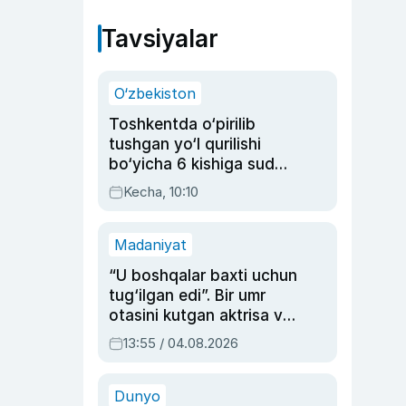
Tavsiyalar
O‘zbekiston
Toshkentda o‘pirilib
tushgan yo‘l qurilishi
bo‘yicha 6 kishiga sud
hukmi o‘qildi
Kecha, 10:10
Madaniyat
“U boshqalar baxti uchun
tug‘ilgan edi”. Bir umr
otasini kutgan aktrisa va
dublyaj ustasi Rimma
13:55 / 04.08.2026
Ahmedovaning
sinovlarga to‘la hayoti
Dunyo