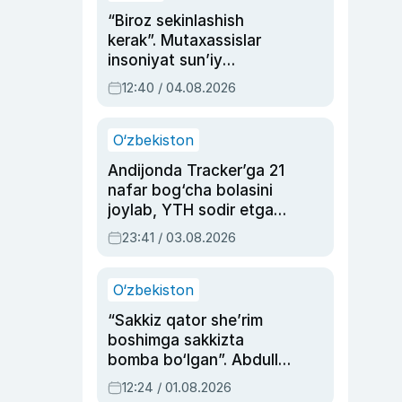
“Biroz sekinlashish
kerak”. Mutaxassislar
insoniyat sun’iy
intellektni boshqara
12:40 / 04.08.2026
olmay qolishidan xavotir
bildirdi
O‘zbekiston
Andijonda Tracker’ga 21
nafar bog‘cha bolasini
joylab, YTH sodir etgan
ayolga sud hukmi o‘qildi
23:41 / 03.08.2026
O‘zbekiston
“Sakkiz qator she’rim
boshimga sakkizta
bomba bo‘lgan”. Abdulla
Oripovni siyosiy
12:24 / 01.08.2026
ayblovlardan asrab