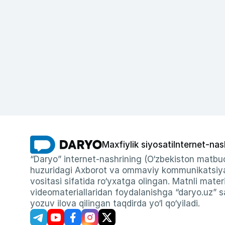
Maxfiylik siyosati
Internet-nas
“Daryo” internet-nashrining (O‘zbekiston matbuo
huzuridagi Axborot va ommaviy kommunikatsiyal
vositasi sifatida ro‘yxatga olingan. Matnli materi
videomateriallaridan foydalanishga “daryo.uz” sa
yozuv ilova qilingan taqdirda yo‘l qo‘yiladi.