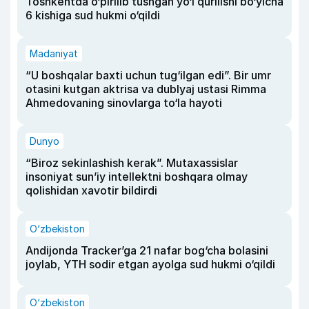
Toshkentda o‘pirilib tushgan yo‘l qurilishi bo‘yicha
6 kishiga sud hukmi o‘qildi
Madaniyat
“U boshqalar baxti uchun tug‘ilgan edi”. Bir umr
otasini kutgan aktrisa va dublyaj ustasi Rimma
Ahmedovaning sinovlarga to‘la hayoti
Dunyo
“Biroz sekinlashish kerak”. Mutaxassislar
insoniyat sun’iy intellektni boshqara olmay
qolishidan xavotir bildirdi
O‘zbekiston
Andijonda Tracker’ga 21 nafar bog‘cha bolasini
joylab, YTH sodir etgan ayolga sud hukmi o‘qildi
O‘zbekiston