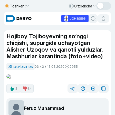
Toshkent
O‘zbekcha
Hojiboy Tojiboyevning so‘nggi
chiqishi, supurgida uchayotgan
Alisher Uzoqov va qanotli yulduzlar.
Mashhurlar karantinda (foto+video)
Shou-biznes
03:43 / 15.05.2020
2955
0
0
Feruz Muhammad