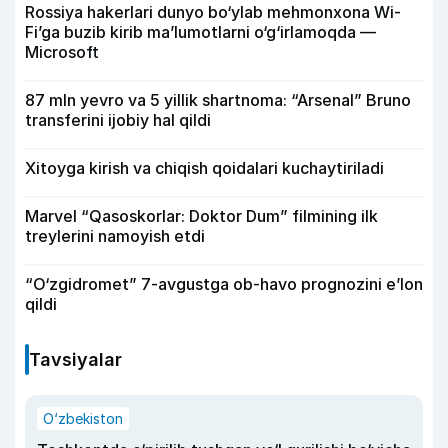
Rossiya hakerlari dunyo bo‘ylab mehmonxona Wi-
Fi’ga buzib kirib ma’lumotlarni o‘g‘irlamoqda —
Microsoft
87 mln yevro va 5 yillik shartnoma: “Arsenal” Bruno
transferini ijobiy hal qildi
Xitoyga kirish va chiqish qoidalari kuchaytiriladi
Marvel “Qasoskorlar: Doktor Dum” filmining ilk
treylerini namoyish etdi
“O‘zgidromet” 7-avgustga ob-havo prognozini e’lon
qildi
Tavsiyalar
O‘zbekiston