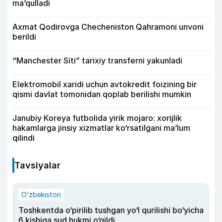
ma’qulladi
Axmat Qodirovga Checheniston Qahramoni unvoni
berildi
“Manchester Siti” tarixiy transferni yakunladi
Elektromobil xaridi uchun avtokredit foizining bir
qismi davlat tomonidan qoplab berilishi mumkin
Janubiy Koreya futbolida yirik mojaro: xorijlik
hakamlarga jinsiy xizmatlar ko‘rsatilgani ma’lum
qilindi
Tavsiyalar
O‘zbekiston
Toshkentda o‘pirilib tushgan yo‘l qurilishi bo‘yicha
6 kishiga sud hukmi o‘qildi