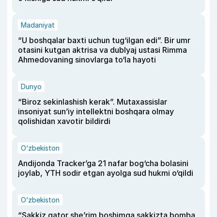
Madaniyat
“U boshqalar baxti uchun tug‘ilgan edi”. Bir umr
otasini kutgan aktrisa va dublyaj ustasi Rimma
Ahmedovaning sinovlarga to‘la hayoti
Dunyo
“Biroz sekinlashish kerak”. Mutaxassislar
insoniyat sun’iy intellektni boshqara olmay
qolishidan xavotir bildirdi
O‘zbekiston
Andijonda Tracker’ga 21 nafar bog‘cha bolasini
joylab, YTH sodir etgan ayolga sud hukmi o‘qildi
O‘zbekiston
“Sakkiz qator she’rim boshimga sakkizta bomba