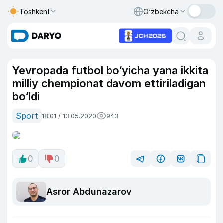
Toshkent
O‘zbekcha
Yevropada futbol bo‘yicha yana ikkita
milliy chempionat davom ettiriladigan
bo‘ldi
Sport
18:01 / 13.05.2020
943
0
0
Asror Abdunazarov