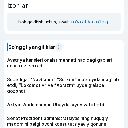
Izohlar
ro‘yxatdan o‘ting
Izoh qoldirish uchun, avval
So‘nggi yangiliklar
Avstriya kansleri onalar mehnati haqidagi gaplari
uchun uzr so‘radi
Superliga. “Navbahor” “Surxon”ni o‘z uyida mag‘lub
etdi, “Lokomotiv” va “Xorazm” uyda g‘alaba
qozondi
Aktyor Abdu­mannon Ubaydullayev vafot etdi
Senat Prezident administratsiyasining huquqiy
maqomini belgilovchi konstitutsiyaviy qonunni