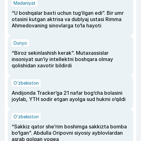
Madaniyat
“U boshqalar baxti uchun tug‘ilgan edi”. Bir umr
otasini kutgan aktrisa va dublyaj ustasi Rimma
Ahmedovaning sinovlarga to‘la hayoti
Dunyo
“Biroz sekinlashish kerak”. Mutaxassislar
insoniyat sun’iy intellektni boshqara olmay
qolishidan xavotir bildirdi
O‘zbekiston
Andijonda Tracker’ga 21 nafar bog‘cha bolasini
joylab, YTH sodir etgan ayolga sud hukmi o‘qildi
O‘zbekiston
“Sakkiz qator she’rim boshimga sakkizta bomba
bo‘lgan”. Abdulla Oripovni siyosiy ayblovlardan
asrab qolgan voqea