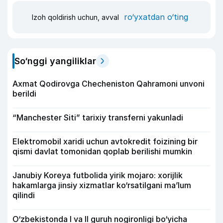
ro‘yxatdan o‘ting
Izoh qoldirish uchun, avval
So‘nggi yangiliklar
Axmat Qodirovga Checheniston Qahramoni unvoni
berildi
“Manchester Siti” tarixiy transferni yakunladi
Elektromobil xaridi uchun avtokredit foizining bir
qismi davlat tomonidan qoplab berilishi mumkin
Janubiy Koreya futbolida yirik mojaro: xorijlik
hakamlarga jinsiy xizmatlar ko‘rsatilgani ma’lum
qilindi
O‘zbekistonda I va II guruh nogironligi bo‘yicha