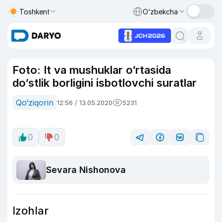
Toshkent
O‘zbekcha
Foto: It va mushuklar o‘rtasida
do‘stlik borligini isbotlovchi suratlar
Qo‘ziqorin
12:56 / 13.05.2020
5231
0
0
Sevara Nishonova
Izohlar