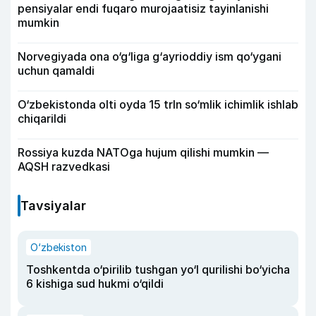
pensiyalar endi fuqaro murojaatisiz tayinlanishi
mumkin
Norvegiyada ona o‘g‘liga g‘ayrioddiy ism qo‘ygani
uchun qamaldi
O‘zbekistonda olti oyda 15 trln so‘mlik ichimlik ishlab
chiqarildi
Rossiya kuzda NATOga hujum qilishi mumkin —
AQSH razvedkasi
Tavsiyalar
O‘zbekiston
Toshkentda o‘pirilib tushgan yo‘l qurilishi bo‘yicha
6 kishiga sud hukmi o‘qildi