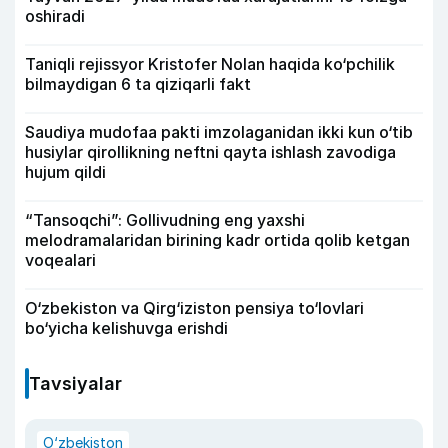
oshiradi
Taniqli rejissyor Kristofer Nolan haqida ko‘pchilik
bilmaydigan 6 ta qiziqarli fakt
Saudiya mudofaa pakti imzolaganidan ikki kun o‘tib
husiylar qirollikning neftni qayta ishlash zavodiga
hujum qildi
“Tansoqchi”: Gollivudning eng yaxshi
melodramalaridan birining kadr ortida qolib ketgan
voqealari
O‘zbekiston va Qirg‘iziston pensiya to‘lovlari
bo‘yicha kelishuvga erishdi
Tavsiyalar
O‘zbekiston