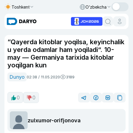
Toshkent
O‘zbekcha
“Qayerda kitoblar yoqilsa, keyinchalik
u yerda odamlar ham yoqiladi”. 10-
may — Germaniya tarixida kitoblar
yoqilgan kun
Dunyo
02:38 / 11.05.2020
3189
0
0
zulxumor-orifjonova