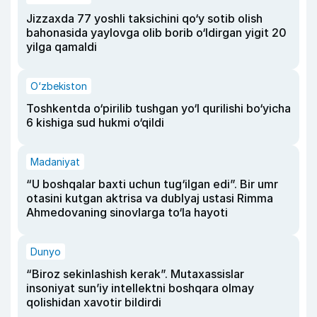
Jizzaxda 77 yoshli taksichini qo‘y sotib olish
bahonasida yaylovga olib borib o‘ldirgan yigit 20
yilga qamaldi
O‘zbekiston
Toshkentda o‘pirilib tushgan yo‘l qurilishi bo‘yicha
6 kishiga sud hukmi o‘qildi
Madaniyat
“U boshqalar baxti uchun tug‘ilgan edi”. Bir umr
otasini kutgan aktrisa va dublyaj ustasi Rimma
Ahmedovaning sinovlarga to‘la hayoti
Dunyo
“Biroz sekinlashish kerak”. Mutaxassislar
insoniyat sun’iy intellektni boshqara olmay
qolishidan xavotir bildirdi