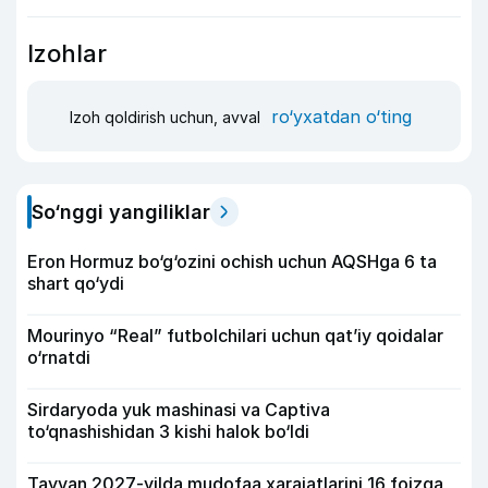
Izohlar
ro‘yxatdan o‘ting
Izoh qoldirish uchun, avval
So‘nggi yangiliklar
Eron Hormuz bo‘g‘ozini ochish uchun AQSHga 6 ta
shart qo‘ydi
Mourinyo “Real” futbolchilari uchun qat’iy qoidalar
o‘rnatdi
Sirdaryoda yuk mashinasi va Captiva
to‘qnashishidan 3 kishi halok bo‘ldi
Tayvan 2027-yilda mudofaa xarajatlarini 16 foizga