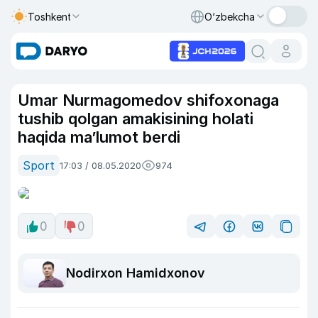
Toshkent
O‘zbekcha
Umar Nurmagomedov shifoxonaga
tushib qolgan amakisining holati
haqida ma’lumot berdi
Sport
17:03 / 08.05.2020
974
0
0
Nodirxon Hamidxonov