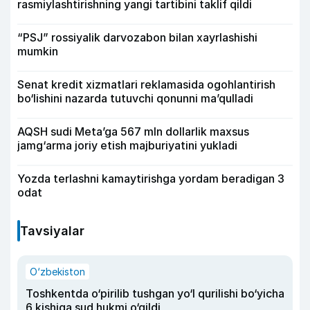
rasmiylashtirishning yangi tartibini taklif qildi
“PSJ” rossiyalik darvozabon bilan xayrlashishi
mumkin
Senat kredit xizmatlari reklamasida ogohlantirish
bo‘lishini nazarda tutuvchi qonunni ma’qulladi
AQSH sudi Meta’ga 567 mln dollarlik maxsus
jamg‘arma joriy etish majburiyatini yukladi
Yozda terlashni kamaytirishga yordam beradigan 3
odat
Tavsiyalar
O‘zbekiston
Toshkentda o‘pirilib tushgan yo‘l qurilishi bo‘yicha
6 kishiga sud hukmi o‘qildi