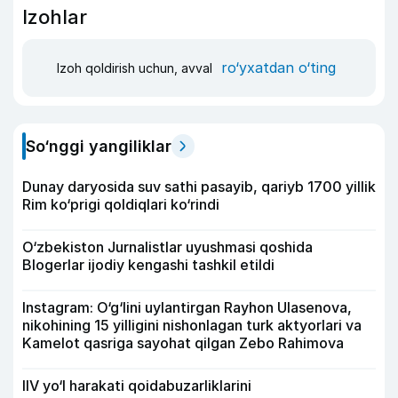
Izohlar
ro‘yxatdan o‘ting
Izoh qoldirish uchun, avval
So‘nggi yangiliklar
Dunay daryosida suv sathi pasayib, qariyb 1700 yillik
Rim ko‘prigi qoldiqlari ko‘rindi
O‘zbekiston Jurnalistlar uyushmasi qoshida
Blogerlar ijodiy kengashi tashkil etildi
Instagram: O‘g‘lini uylantirgan Rayhon Ulasenova,
nikohining 15 yilligini nishonlagan turk aktyorlari va
Kamelot qasriga sayohat qilgan Zebo Rahimova
IIV yo‘l harakati qoidabuzarliklarini