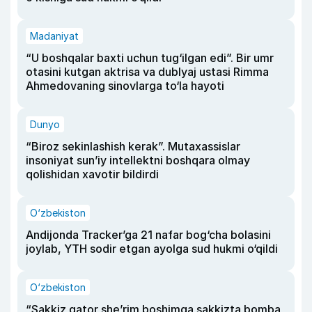
Madaniyat
“U boshqalar baxti uchun tug‘ilgan edi”. Bir umr
otasini kutgan aktrisa va dublyaj ustasi Rimma
Ahmedovaning sinovlarga to‘la hayoti
Dunyo
“Biroz sekinlashish kerak”. Mutaxassislar
insoniyat sun’iy intellektni boshqara olmay
qolishidan xavotir bildirdi
O‘zbekiston
Andijonda Tracker’ga 21 nafar bog‘cha bolasini
joylab, YTH sodir etgan ayolga sud hukmi o‘qildi
O‘zbekiston
“Sakkiz qator she’rim boshimga sakkizta bomba