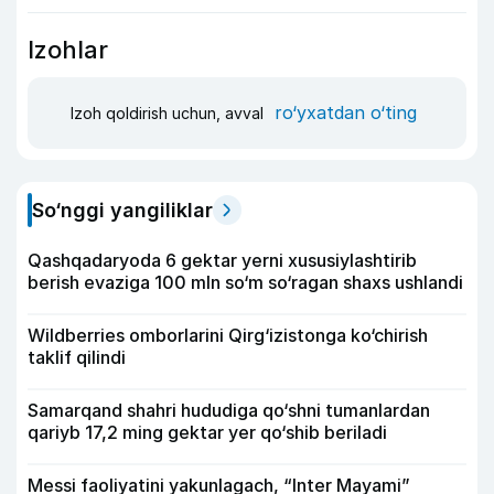
Izohlar
ro‘yxatdan o‘ting
Izoh qoldirish uchun, avval
So‘nggi yangiliklar
Qashqadaryoda 6 gektar yerni xususiylashtirib
berish evaziga 100 mln so‘m so‘ragan shaxs ushlandi
Wildberries omborlarini Qirg‘izistonga ko‘chirish
taklif qilindi
Samarqand shahri hududiga qo‘shni tumanlardan
qariyb 17,2 ming gektar yer qo‘shib beriladi
Messi faoliyatini yakunlagach, “Inter Mayami”