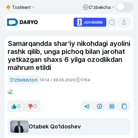
Toshkent
O‘zbekcha
Samarqandda shar’iy nikohdagi ayolini
rashk qilib, unga pichoq bilan jarohat
yetkazgan shaxs 6 yilga ozodlikdan
mahrum etildi
O‘zbekiston
14:14 / 08.05.2020
1764
0
0
Otabek Qo‘ldoshev