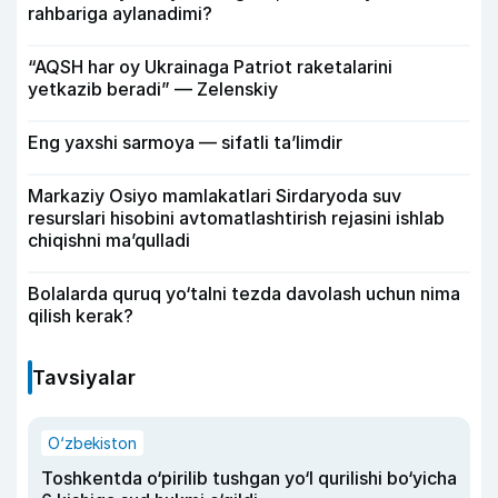
rahbariga aylanadimi?
“AQSH har oy Ukrainaga Patriot raketalarini
yetkazib beradi” — Zelenskiy
Eng yaxshi sarmoya — sifatli ta’limdir
Markaziy Osiyo mamlakatlari Sirdaryoda suv
resurslari hisobini avtomatlashtirish rejasini ishlab
chiqishni ma’qulladi
Bolalarda quruq yo‘talni tezda davolash uchun nima
qilish kerak?
Tavsiyalar
O‘zbekiston
Toshkentda o‘pirilib tushgan yo‘l qurilishi bo‘yicha