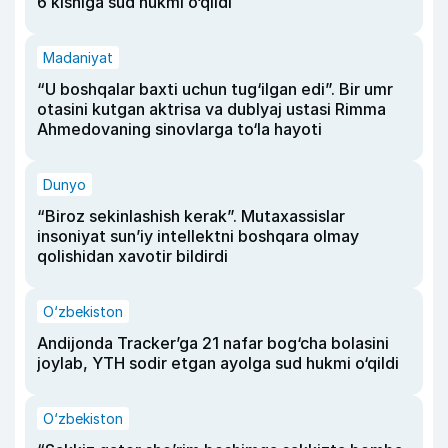
6 kishiga sud hukmi o‘qildi
Madaniyat
“U boshqalar baxti uchun tug‘ilgan edi”. Bir umr
otasini kutgan aktrisa va dublyaj ustasi Rimma
Ahmedovaning sinovlarga to‘la hayoti
Dunyo
“Biroz sekinlashish kerak”. Mutaxassislar
insoniyat sun’iy intellektni boshqara olmay
qolishidan xavotir bildirdi
O‘zbekiston
Andijonda Tracker’ga 21 nafar bog‘cha bolasini
joylab, YTH sodir etgan ayolga sud hukmi o‘qildi
O‘zbekiston