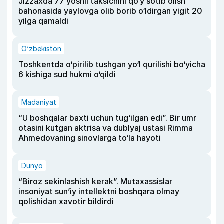
Jizzaxda 77 yoshli taksichini qo‘y sotib olish
bahonasida yaylovga olib borib o‘ldirgan yigit 20
yilga qamaldi
O‘zbekiston
Toshkentda o‘pirilib tushgan yo‘l qurilishi bo‘yicha
6 kishiga sud hukmi o‘qildi
Madaniyat
“U boshqalar baxti uchun tug‘ilgan edi”. Bir umr
otasini kutgan aktrisa va dublyaj ustasi Rimma
Ahmedovaning sinovlarga to‘la hayoti
Dunyo
“Biroz sekinlashish kerak”. Mutaxassislar
insoniyat sun’iy intellektni boshqara olmay
qolishidan xavotir bildirdi