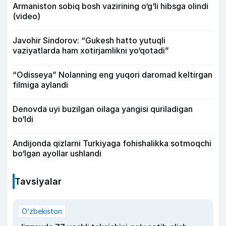
Armaniston sobiq bosh vazirining o‘g‘li hibsga olindi
(video)
Javohir Sindorov: “Gukesh hatto yutuqli
vaziyatlarda ham xotirjamlikni yo‘qotadi”
“Odisseya” Nolanning eng yuqori daromad keltirgan
filmiga aylandi
Denovda uyi buzilgan oilaga yangisi quriladigan
bo‘ldi
Andijonda qizlarni Turkiyaga fohishalikka sotmoqchi
bo‘lgan ayollar ushlandi
Tavsiyalar
O‘zbekiston