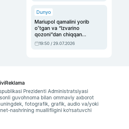
qolgan voqea
Dunyo
Mariupol qamalini yorib
oʻtgan va “Izvarino
qozoni”dan chiqqan
qahramon — Ukraina
19:50 / 29.07.2026
armiyasi bosh
qoʻmondoni Drapatiy
haqida
ivi
Reklama
publikasi Prezidenti Administratsiyasi
-sonli guvohnoma bilan ommaviy axborot
shuningdek, fotografik, grafik, audio va/yoki
et-nashrining muallifligini ko‘rsatuvchi