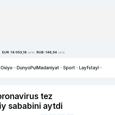
EUR :
RUB :
14 053,18
146,54
so'm
so'm
 Osiyo
Dunyo
Pul
Madaniyat
Sport
Layfstayl
oronavirus tez
iy sababini aytdi