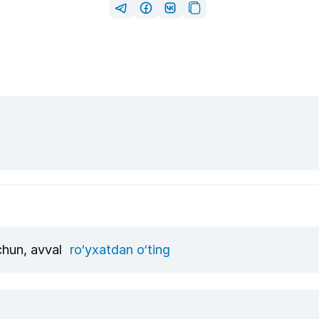
uchun, avval
ro‘yxatdan o‘ting