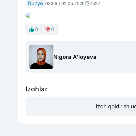
Dunyo
03:09 / 02.05.2020
1522
0
0
Nigora A'loyeva
Izohlar
Izoh qoldirish 