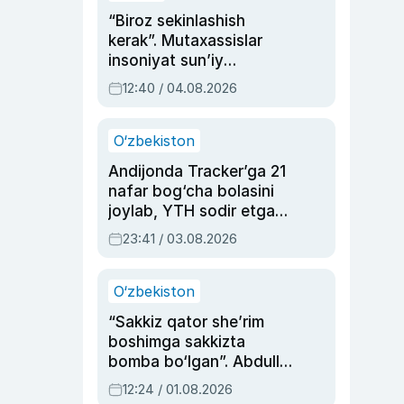
“Biroz sekinlashish
kerak”. Mutaxassislar
insoniyat sun’iy
intellektni boshqara
12:40 / 04.08.2026
olmay qolishidan xavotir
bildirdi
O‘zbekiston
Andijonda Tracker’ga 21
nafar bog‘cha bolasini
joylab, YTH sodir etgan
ayolga sud hukmi o‘qildi
23:41 / 03.08.2026
O‘zbekiston
“Sakkiz qator she’rim
boshimga sakkizta
bomba bo‘lgan”. Abdulla
Oripovni siyosiy
12:24 / 01.08.2026
ayblovlardan asrab