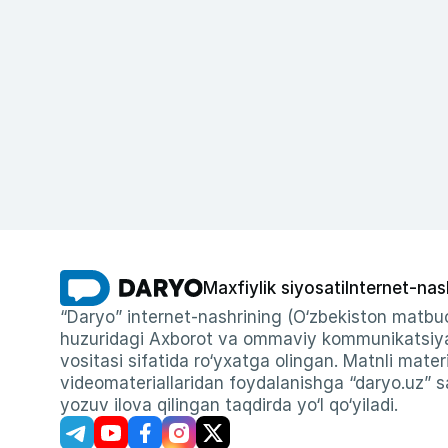
Maxfiylik siyosati
Internet-nas
“Daryo” internet-nashrining (O‘zbekiston matbuo
huzuridagi Axborot va ommaviy kommunikatsiyal
vositasi sifatida ro‘yxatga olingan. Matnli materi
videomateriallaridan foydalanishga “daryo.uz” sa
yozuv ilova qilingan taqdirda yo‘l qo‘yiladi.