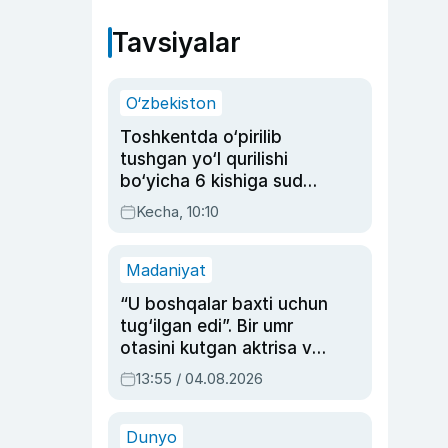
Tavsiyalar
O‘zbekiston
Toshkentda o‘pirilib
tushgan yo‘l qurilishi
bo‘yicha 6 kishiga sud
hukmi o‘qildi
Kecha, 10:10
Madaniyat
“U boshqalar baxti uchun
tug‘ilgan edi”. Bir umr
otasini kutgan aktrisa va
dublyaj ustasi Rimma
13:55 / 04.08.2026
Ahmedovaning
sinovlarga to‘la hayoti
Dunyo