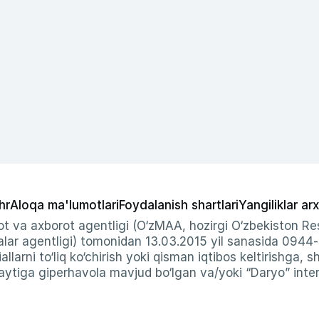
hr
Aloqa ma'lumotlari
Foydalanish shartlari
Yangiliklar arx
t va axborot agentligi (O‘zMAA, hozirgi O‘zbekiston Res
ar agentligi) tomonidan 13.03.2015 yil sanasida 0944
allarni to‘liq ko‘chirish yoki qisman iqtibos keltirishga, 
ytiga giperhavola mavjud bo‘lgan va/yoki “Daryo” intern