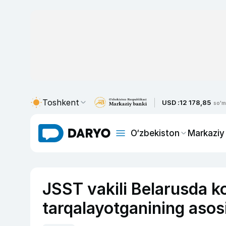
Toshkent
USD :
12 178,85
so'm
O‘zbekiston
Markaziy
JSST vakili Belarusda k
tarqalayotganining asos