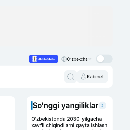
O‘zbekcha
Kabinet
So‘nggi yangiliklar
O‘zbekistonda 2030-yilgacha
xavfli chiqindilarni qayta ishlash