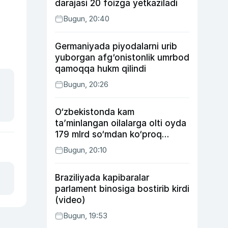
darajasi 20 foizga yetkaziladi
Bugun, 20:40
Germaniyada piyodalarni urib
yuborgan afg‘onistonlik umrbod
qamoqqa hukm qilindi
Bugun, 20:26
O‘zbekistonda kam
ta’minlangan oilalarga olti oyda
179 mlrd so‘mdan ko‘proq
ijtimoiy keshbek to‘lab berildi
Bugun, 20:10
Braziliyada kapibaralar
parlament binosiga bostirib kirdi
(video)
Bugun, 19:53