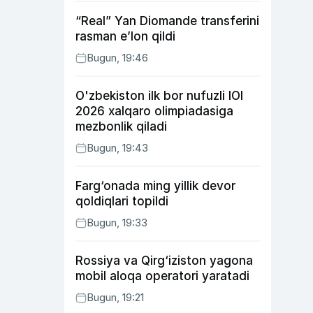
“Real” Yan Diomande transferini
rasman e’lon qildi
Bugun, 19:46
O'zbekiston ilk bor nufuzli IOI
2026 xalqaro olimpiadasiga
mezbonlik qiladi
Bugun, 19:43
Farg‘onada ming yillik devor
qoldiqlari topildi
Bugun, 19:33
Rossiya va Qirg‘iziston yagona
mobil aloqa operatori yaratadi
Bugun, 19:21