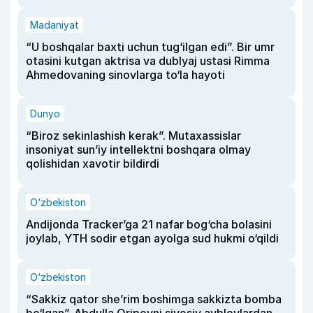
Madaniyat
“U boshqalar baxti uchun tug‘ilgan edi”. Bir umr
otasini kutgan aktrisa va dublyaj ustasi Rimma
Ahmedovaning sinovlarga to‘la hayoti
Dunyo
“Biroz sekinlashish kerak”. Mutaxassislar
insoniyat sun’iy intellektni boshqara olmay
qolishidan xavotir bildirdi
O‘zbekiston
Andijonda Tracker’ga 21 nafar bog‘cha bolasini
joylab, YTH sodir etgan ayolga sud hukmi o‘qildi
O‘zbekiston
“Sakkiz qator she’rim boshimga sakkizta bomba