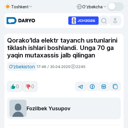
Toshkent
O‘zbekcha
Qorako‘lda elektr tayanch ustunlarini
tiklash ishlari boshlandi. Unga 70 ga
yaqin mutaxassis jalb qilingan
O‘zbekiston
17:46 / 30.04.2020
2245
0
0
Fozilbek Yusupov