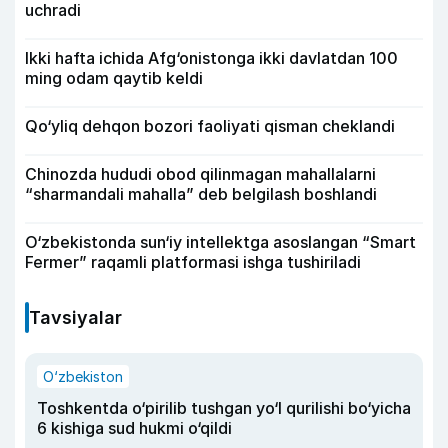
uchradi
Ikki hafta ichida Afg‘onistonga ikki davlatdan 100
ming odam qaytib keldi
Qo‘yliq dehqon bozori faoliyati qisman cheklandi
Chinozda hududi obod qilinmagan mahallalarni
“sharmandali mahalla” deb belgilash boshlandi
O‘zbekistonda sun‘iy intellektga asoslangan “Smart
Fermer” raqamli platformasi ishga tushiriladi
Tavsiyalar
O‘zbekiston
Toshkentda o‘pirilib tushgan yo‘l qurilishi bo‘yicha
6 kishiga sud hukmi o‘qildi