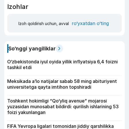
Izohlar
ro‘yxatdan o‘ting
Izoh qoldirish uchun, avval
So‘nggi yangiliklar
O‘zbekistonda iyul oyida yillik inflyatsiya 6,4 foizni
tashkil etdi
Meksikada a’lo natijalar sabab 58 ming abituriyent
universitetga qayta imtihon topshiradi
Toshkent hokimligi “Qo‘yliq avenue” mojarosi
yuzasidan munosabat bildirdi: qurilish ishlarining 53
foizi yakunlangan
FIFA Yevropa ligalari tomonidan jiddiy qarshilikka