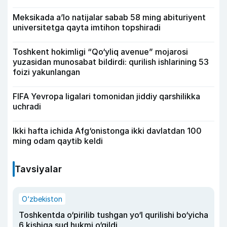
Meksikada a’lo natijalar sabab 58 ming abituriyent
universitetga qayta imtihon topshiradi
Toshkent hokimligi “Qo‘yliq avenue” mojarosi
yuzasidan munosabat bildirdi: qurilish ishlarining 53
foizi yakunlangan
FIFA Yevropa ligalari tomonidan jiddiy qarshilikka
uchradi
Ikki hafta ichida Afg‘onistonga ikki davlatdan 100
ming odam qaytib keldi
Tavsiyalar
O‘zbekiston
Toshkentda o‘pirilib tushgan yo‘l qurilishi bo‘yicha
6 kishiga sud hukmi o‘qildi