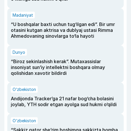
Madaniyat
“U boshqalar baxti uchun tug‘ilgan edi”. Bir umr
otasini kutgan aktrisa va dublyaj ustasi Rimma
Ahmedovaning sinovlarga to‘la hayoti
Dunyo
“Biroz sekinlashish kerak”. Mutaxassislar
insoniyat sun’iy intellektni boshqara olmay
qolishidan xavotir bildirdi
O‘zbekiston
Andijonda Tracker’ga 21 nafar bog‘cha bolasini
joylab, YTH sodir etgan ayolga sud hukmi o‘qildi
O‘zbekiston
“Sakkiz qator she’rim boshimga sakkizta bomba