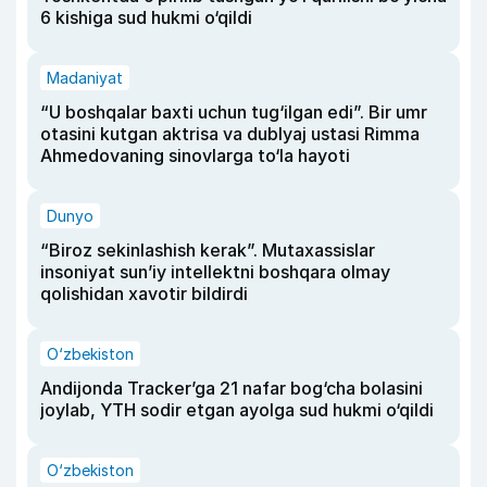
6 kishiga sud hukmi o‘qildi
Madaniyat
“U boshqalar baxti uchun tug‘ilgan edi”. Bir umr
otasini kutgan aktrisa va dublyaj ustasi Rimma
Ahmedovaning sinovlarga to‘la hayoti
Dunyo
“Biroz sekinlashish kerak”. Mutaxassislar
insoniyat sun’iy intellektni boshqara olmay
qolishidan xavotir bildirdi
O‘zbekiston
Andijonda Tracker’ga 21 nafar bog‘cha bolasini
joylab, YTH sodir etgan ayolga sud hukmi o‘qildi
O‘zbekiston