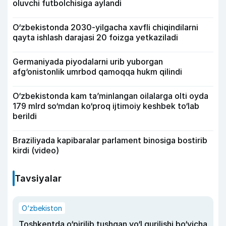
oluvchi futbolchisiga aylandi
O‘zbekistonda 2030-yilgacha xavfli chiqindilarni
qayta ishlash darajasi 20 foizga yetkaziladi
Germaniyada piyodalarni urib yuborgan
afg‘onistonlik umrbod qamoqqa hukm qilindi
O‘zbekistonda kam ta’minlangan oilalarga olti oyda
179 mlrd so‘mdan ko‘proq ijtimoiy keshbek to‘lab
berildi
Braziliyada kapibaralar parlament binosiga bostirib
kirdi (video)
Tavsiyalar
O‘zbekiston
Toshkentda o‘pirilib tushgan yo‘l qurilishi bo‘yicha