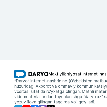
Maxfiylik siyosati
Internet-nas
“Daryo” internet-nashrining (O‘zbekiston matbuo
huzuridagi Axborot va ommaviy kommunikatsiyal
vositasi sifatida ro‘yxatga olingan. Matnli materi
videomateriallaridan foydalanishga “daryo.uz” sa
yozuv ilova qilingan taqdirda yo‘l qo‘yiladi.