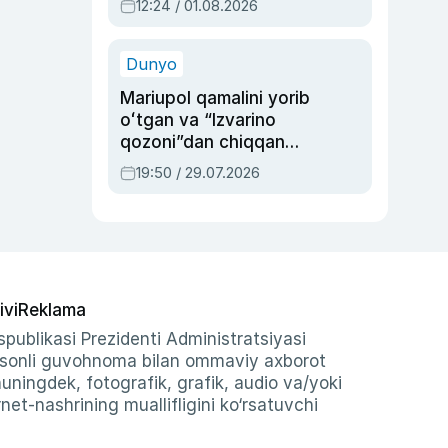
12:24 / 01.08.2026
ayblovlardan asrab
qolgan voqea
Dunyo
Mariupol qamalini yorib
oʻtgan va “Izvarino
qozoni”dan chiqqan
qahramon — Ukraina
19:50 / 29.07.2026
armiyasi bosh
qoʻmondoni Drapatiy
haqida
ivi
Reklama
publikasi Prezidenti Administratsiyasi
-sonli guvohnoma bilan ommaviy axborot
shuningdek, fotografik, grafik, audio va/yoki
et-nashrining muallifligini ko‘rsatuvchi