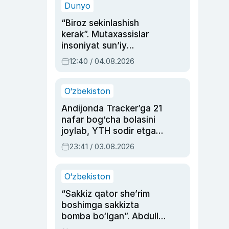
Dunyo
“Biroz sekinlashish
kerak”. Mutaxassislar
insoniyat sun’iy
intellektni boshqara
12:40 / 04.08.2026
olmay qolishidan xavotir
bildirdi
O‘zbekiston
Andijonda Tracker’ga 21
nafar bog‘cha bolasini
joylab, YTH sodir etgan
ayolga sud hukmi o‘qildi
23:41 / 03.08.2026
O‘zbekiston
“Sakkiz qator she’rim
boshimga sakkizta
bomba bo‘lgan”. Abdulla
Oripovni siyosiy