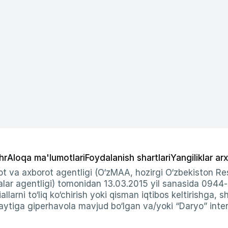
hr
Aloqa ma'lumotlari
Foydalanish shartlari
Yangiliklar arx
t va axborot agentligi (O‘zMAA, hozirgi O‘zbekiston Res
ar agentligi) tomonidan 13.03.2015 yil sanasida 0944
allarni to‘liq ko‘chirish yoki qisman iqtibos keltirishga, 
ytiga giperhavola mavjud bo‘lgan va/yoki “Daryo” intern