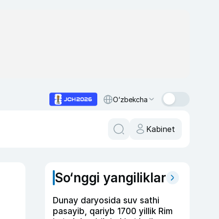
O‘zbekcha
Kabinet
So‘nggi yangiliklar
n
Dunay daryosida suv sathi
pasayib, qariyb 1700 yillik Rim