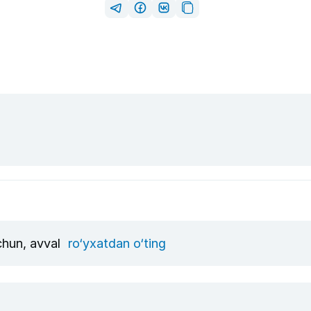
uchun, avval
ro‘yxatdan o‘ting