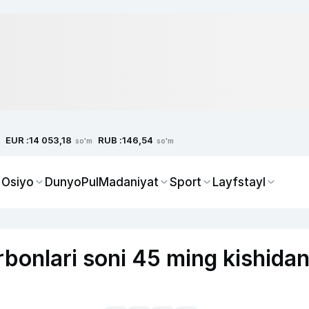
EUR :
RUB :
14 053,18
146,54
so'm
so'm
 Osiyo
Dunyo
Pul
Madaniyat
Sport
Layfstayl
bonlari soni 45 ming kishida