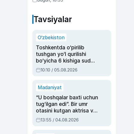
Tavsiyalar
O‘zbekiston
Toshkentda o‘pirilib
tushgan yo‘l qurilishi
bo‘yicha 6 kishiga sud
hukmi o‘qildi
10:10 / 05.08.2026
Madaniyat
“U boshqalar baxti uchun
tug‘ilgan edi”. Bir umr
otasini kutgan aktrisa va
dublyaj ustasi Rimma
13:55 / 04.08.2026
Ahmedovaning
sinovlarga to‘la hayoti