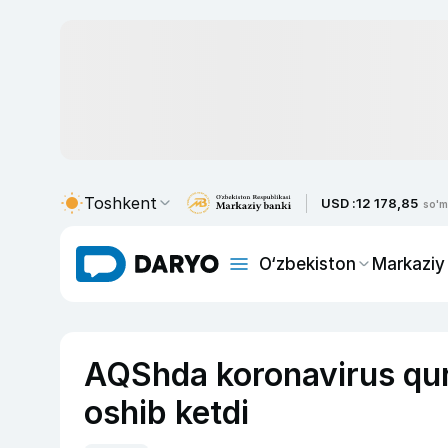
Toshkent
USD :
12 178,85
so'm
O‘zbekiston
Markaziy
AQShda koronavirus qur
oshib ketdi