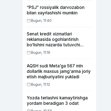
“PSJ” rossiyalik darvozabon
bilan xayrlashishi mumkin
Bugun, 11:40
Senat kredit xizmatlari
reklamasida ogohlantirish
bo‘lishini nazarda tutuvchi
qonunni ma’qulladi
Bugun, 11:16
AQSH sudi Meta’ga 567 mln
dollarlik maxsus jamg‘arma joriy
etish majburiyatini yukladi
Bugun, 11:12
Yozda terlashni kamaytirishga
yordam beradigan 3 odat
Bugun, 10:55