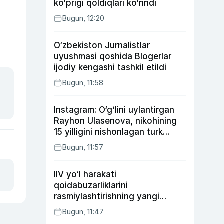
ko‘prigi qoldiqlari ko‘rindi
Bugun, 12:20
O‘zbekiston Jurnalistlar
uyushmasi qoshida Blogerlar
ijodiy kengashi tashkil etildi
Bugun, 11:58
Instagram: O‘g‘lini uylantirgan
Rayhon Ulasenova, nikohining
15 yilligini nishonlagan turk
aktyorlari va Kamelot qasriga
Bugun, 11:57
sayohat qilgan Zebo Rahimova
IIV yo‘l harakati
qoidabuzarliklarini
rasmiylashtirishning yangi
tartibini taklif qildi
Bugun, 11:47