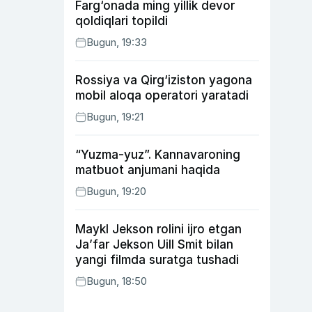
Farg‘onada ming yillik devor
qoldiqlari topildi
Bugun, 19:33
Rossiya va Qirg‘iziston yagona
mobil aloqa operatori yaratadi
Bugun, 19:21
“Yuzma-yuz”. Kannavaroning
matbuot anjumani haqida
Bugun, 19:20
Maykl Jekson rolini ijro etgan
Ja’far Jekson Uill Smit bilan
yangi filmda suratga tushadi
Bugun, 18:50