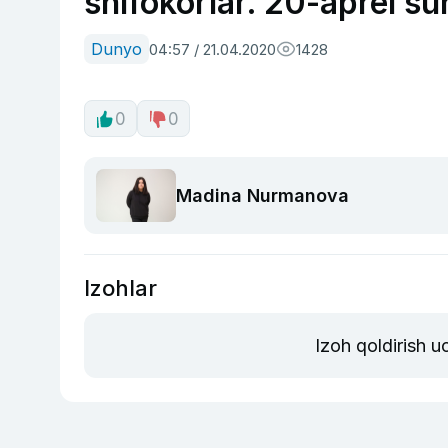
shifokorlar. 20-aprel sur
Dunyo
04:57 / 21.04.2020
1428
0
0
Madina Nurmanova
Izohlar
Izoh qoldirish 