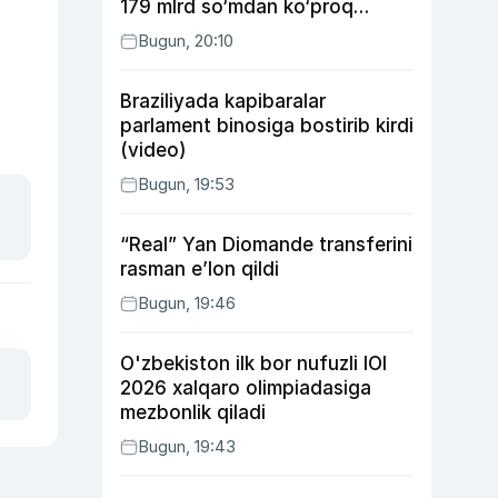
179 mlrd so‘mdan ko‘proq
ijtimoiy keshbek to‘lab berildi
Bugun, 20:10
Braziliyada kapibaralar
parlament binosiga bostirib kirdi
(video)
Bugun, 19:53
“Real” Yan Diomande transferini
rasman e’lon qildi
Bugun, 19:46
O'zbekiston ilk bor nufuzli IOI
2026 xalqaro olimpiadasiga
mezbonlik qiladi
Bugun, 19:43