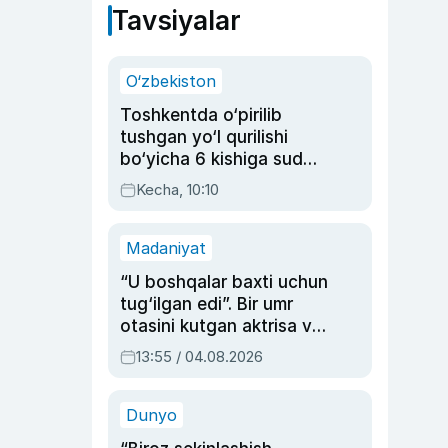
Tavsiyalar
O‘zbekiston
Toshkentda o‘pirilib
tushgan yo‘l qurilishi
bo‘yicha 6 kishiga sud
hukmi o‘qildi
Kecha, 10:10
Madaniyat
“U boshqalar baxti uchun
tug‘ilgan edi”. Bir umr
otasini kutgan aktrisa va
dublyaj ustasi Rimma
13:55 / 04.08.2026
Ahmedovaning
sinovlarga to‘la hayoti
Dunyo