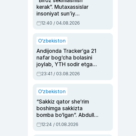
“Biroz sekinlashish
kerak”. Mutaxassislar
insoniyat sun’iy
intellektni boshqara
12:40 / 04.08.2026
olmay qolishidan xavotir
bildirdi
O‘zbekiston
Andijonda Tracker’ga 21
nafar bog‘cha bolasini
joylab, YTH sodir etgan
ayolga sud hukmi o‘qildi
23:41 / 03.08.2026
O‘zbekiston
“Sakkiz qator she’rim
boshimga sakkizta
bomba bo‘lgan”. Abdulla
Oripovni siyosiy
12:24 / 01.08.2026
ayblovlardan asrab
qolgan voqea