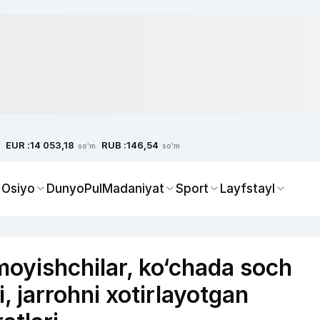
EUR :
RUB :
14 053,18
146,54
so'm
so'm
 Osiyo
Dunyo
Pul
Madaniyat
Sport
Layfstayl
oyishchilar, ko‘chada soch
, jarrohni xotirlayotgan