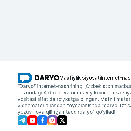
Maxfiylik siyosati
Internet-nas
“Daryo” internet-nashrining (O‘zbekiston matbuo
huzuridagi Axborot va ommaviy kommunikatsiyal
vositasi sifatida ro‘yxatga olingan. Matnli materi
videomateriallaridan foydalanishga “daryo.uz” sa
yozuv ilova qilingan taqdirda yo‘l qo‘yiladi.