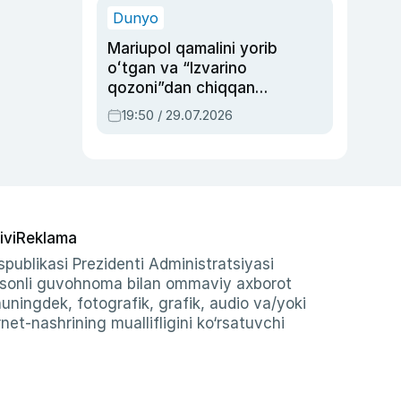
Dunyo
Mariupol qamalini yorib
oʻtgan va “Izvarino
qozoni”dan chiqqan
qahramon — Ukraina
19:50 / 29.07.2026
armiyasi bosh
qoʻmondoni Drapatiy
haqida
ivi
Reklama
publikasi Prezidenti Administratsiyasi
-sonli guvohnoma bilan ommaviy axborot
shuningdek, fotografik, grafik, audio va/yoki
et-nashrining muallifligini ko‘rsatuvchi