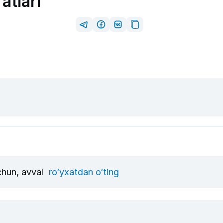
atlari
uchun, avval
ro‘yxatdan o‘ting