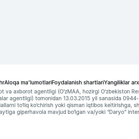
hr
Aloqa ma'lumotlari
Foydalanish shartlari
Yangiliklar arx
t va axborot agentligi (O‘zMAA, hozirgi O‘zbekiston Res
ar agentligi) tomonidan 13.03.2015 yil sanasida 0944
allarni to‘liq ko‘chirish yoki qisman iqtibos keltirishga, 
ytiga giperhavola mavjud bo‘lgan va/yoki “Daryo” intern