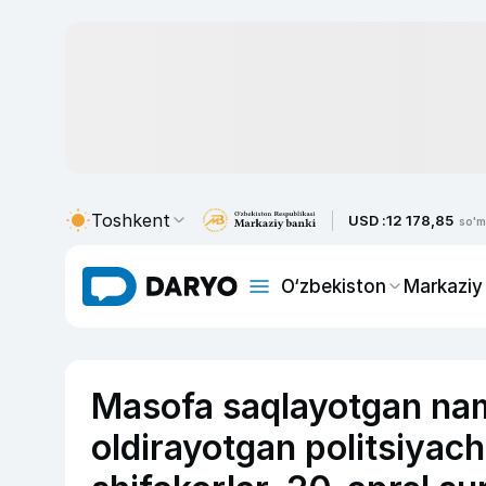
Toshkent
USD :
12 178,85
so'm
O‘zbekiston
Markaziy
Masofa saqlayotgan nam
oldirayotgan politsiyachi