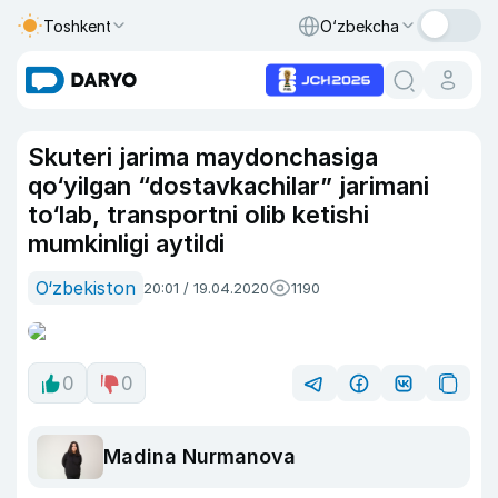
Toshkent
O‘zbekcha
Skuteri jarima maydonchasiga
qo‘yilgan “dostavkachilar” jarimani
to‘lab, transportni olib ketishi
mumkinligi aytildi
O‘zbekiston
20:01 / 19.04.2020
1190
0
0
Madina Nurmanova