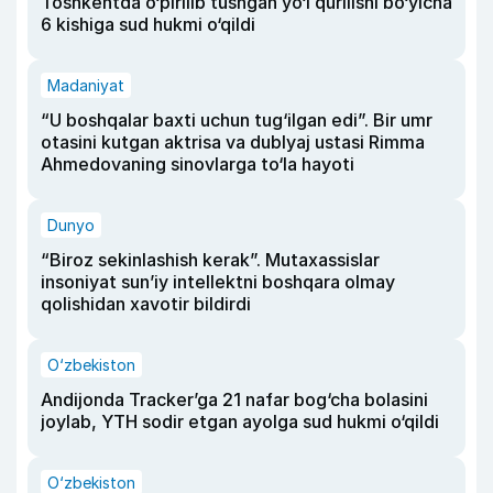
Toshkentda o‘pirilib tushgan yo‘l qurilishi bo‘yicha
6 kishiga sud hukmi o‘qildi
Madaniyat
“U boshqalar baxti uchun tug‘ilgan edi”. Bir umr
otasini kutgan aktrisa va dublyaj ustasi Rimma
Ahmedovaning sinovlarga to‘la hayoti
Dunyo
“Biroz sekinlashish kerak”. Mutaxassislar
insoniyat sun’iy intellektni boshqara olmay
qolishidan xavotir bildirdi
O‘zbekiston
Andijonda Tracker’ga 21 nafar bog‘cha bolasini
joylab, YTH sodir etgan ayolga sud hukmi o‘qildi
O‘zbekiston