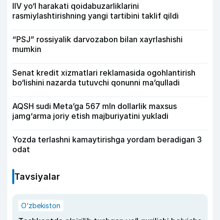
IIV yo‘l harakati qoidabuzarliklarini
rasmiylashtirishning yangi tartibini taklif qildi
“PSJ” rossiyalik darvozabon bilan xayrlashishi
mumkin
Senat kredit xizmatlari reklamasida ogohlantirish
bo‘lishini nazarda tutuvchi qonunni ma’qulladi
AQSH sudi Meta’ga 567 mln dollarlik maxsus
jamg‘arma joriy etish majburiyatini yukladi
Yozda terlashni kamaytirishga yordam beradigan 3
odat
Tavsiyalar
O‘zbekiston