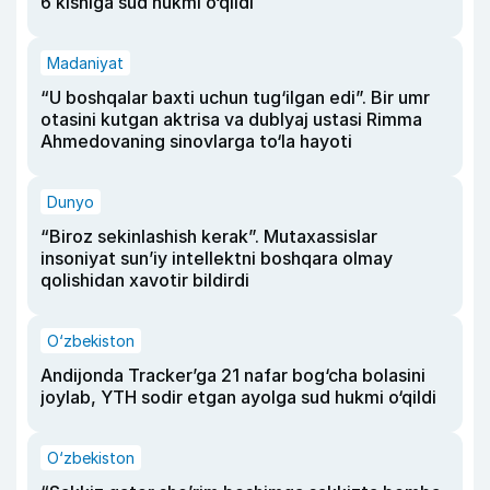
6 kishiga sud hukmi o‘qildi
Madaniyat
“U boshqalar baxti uchun tug‘ilgan edi”. Bir umr
otasini kutgan aktrisa va dublyaj ustasi Rimma
Ahmedovaning sinovlarga to‘la hayoti
Dunyo
“Biroz sekinlashish kerak”. Mutaxassislar
insoniyat sun’iy intellektni boshqara olmay
qolishidan xavotir bildirdi
O‘zbekiston
Andijonda Tracker’ga 21 nafar bog‘cha bolasini
joylab, YTH sodir etgan ayolga sud hukmi o‘qildi
O‘zbekiston