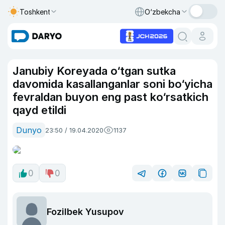
Toshkent
O‘zbekcha
Janubiy Koreyada o‘tgan sutka
davomida kasallanganlar soni bo‘yicha
fevraldan buyon eng past ko‘rsatkich
qayd etildi
Dunyo
23:50 / 19.04.2020
1137
0
0
Fozilbek Yusupov