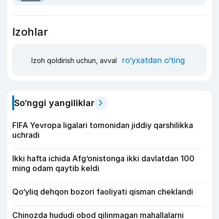
Izohlar
ro‘yxatdan o‘ting
Izoh qoldirish uchun, avval
So‘nggi yangiliklar
FIFA Yevropa ligalari tomonidan jiddiy qarshilikka
uchradi
Ikki hafta ichida Afg‘onistonga ikki davlatdan 100
ming odam qaytib keldi
Qo‘yliq dehqon bozori faoliyati qisman cheklandi
Chinozda hududi obod qilinmagan mahallalarni