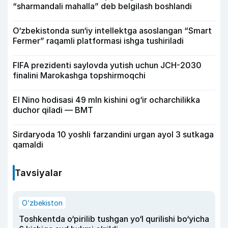
“sharmandali mahalla” deb belgilash boshlandi
O‘zbekistonda sun‘iy intellektga asoslangan “Smart
Fermer” raqamli platformasi ishga tushiriladi
FIFA prezidenti saylovda yutish uchun JCH-2030
finalini Marokashga topshirmoqchi
El Nino hodisasi 49 mln kishini og‘ir ocharchilikka
duchor qiladi — BMT
Sirdaryoda 10 yoshli farzandini urgan ayol 3 sutkaga
qamaldi
Tavsiyalar
O‘zbekiston
Toshkentda o‘pirilib tushgan yo‘l qurilishi bo‘yicha