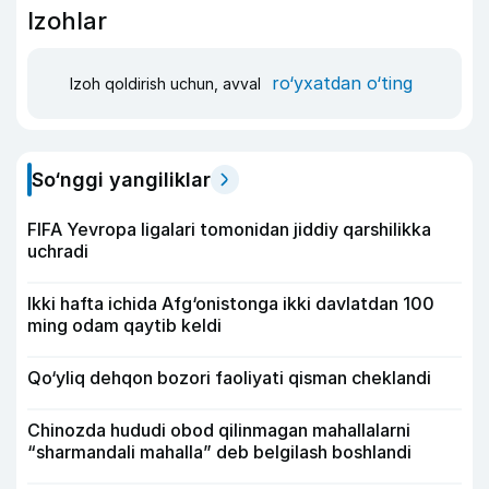
Izohlar
ro‘yxatdan o‘ting
Izoh qoldirish uchun, avval
So‘nggi yangiliklar
FIFA Yevropa ligalari tomonidan jiddiy qarshilikka
uchradi
Ikki hafta ichida Afg‘onistonga ikki davlatdan 100
ming odam qaytib keldi
Qo‘yliq dehqon bozori faoliyati qisman cheklandi
Chinozda hududi obod qilinmagan mahallalarni
“sharmandali mahalla” deb belgilash boshlandi