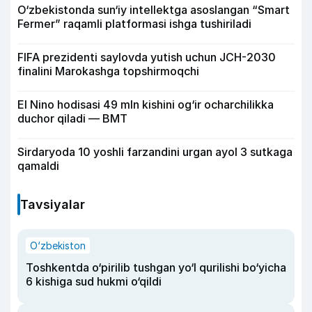
O‘zbekistonda sun‘iy intellektga asoslangan “Smart
Fermer” raqamli platformasi ishga tushiriladi
FIFA prezidenti saylovda yutish uchun JCH-2030
finalini Marokashga topshirmoqchi
El Nino hodisasi 49 mln kishini og‘ir ocharchilikka
duchor qiladi — BMT
Sirdaryoda 10 yoshli farzandini urgan ayol 3 sutkaga
qamaldi
Tavsiyalar
O‘zbekiston
Toshkentda o‘pirilib tushgan yo‘l qurilishi bo‘yicha
6 kishiga sud hukmi o‘qildi