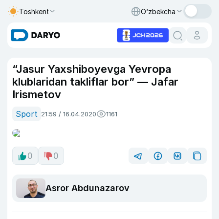
Toshkent
O‘zbekcha
“Jasur Yaxshiboyevga Yevropa
klublaridan takliflar bor” — Jafar
Irismetov
Sport
21:59 / 16.04.2020
1161
0
0
Asror Abdunazarov