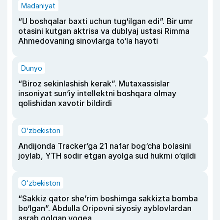
Madaniyat
“U boshqalar baxti uchun tug‘ilgan edi”. Bir umr
otasini kutgan aktrisa va dublyaj ustasi Rimma
Ahmedovaning sinovlarga to‘la hayoti
Dunyo
“Biroz sekinlashish kerak”. Mutaxassislar
insoniyat sun’iy intellektni boshqara olmay
qolishidan xavotir bildirdi
O‘zbekiston
Andijonda Tracker’ga 21 nafar bog‘cha bolasini
joylab, YTH sodir etgan ayolga sud hukmi o‘qildi
O‘zbekiston
“Sakkiz qator she’rim boshimga sakkizta bomba
bo‘lgan”. Abdulla Oripovni siyosiy ayblovlardan
asrab qolgan voqea