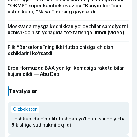
“OKMK” super kambek evaziga “Bunyodkor”dan
ustun keldi, “Nasaf” durang qayd etdi
Moskvada reysga kechikkan yo‘lovchilar samolyotni
uchish-qo‘nish yo‘lagida to‘xtatishga urindi (video)
Flik “Barselona”ning ikki futbolchisiga chiqish
eshiklarini ko‘rsatdi
Eron Hormuzda BAA yonilg‘i kemasiga raketa bilan
hujum qildi — Abu Dabi
Tavsiyalar
O‘zbekiston
Toshkentda o‘pirilib tushgan yo‘l qurilishi bo‘yicha
6 kishiga sud hukmi o‘qildi