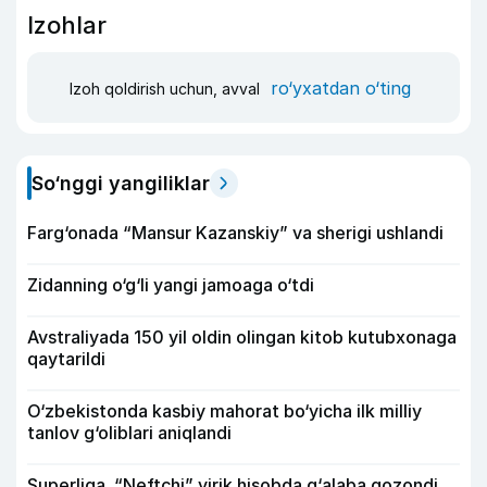
Izohlar
ro‘yxatdan o‘ting
Izoh qoldirish uchun, avval
So‘nggi yangiliklar
Farg‘onada “Mansur Kazanskiy” va sherigi ushlandi
Zidanning o‘g‘li yangi jamoaga o‘tdi
Avstraliyada 150 yil oldin olingan kitob kutubxonaga
qaytarildi
O‘zbekistonda kasbiy mahorat bo‘yicha ilk milliy
tanlov g‘oliblari aniqlandi
Superliga. “Neftchi” yirik hisobda g‘alaba qozondi,