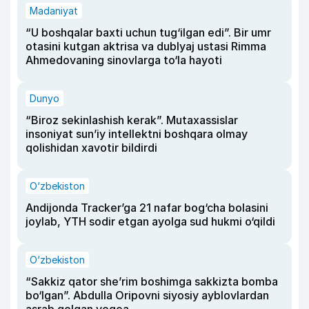
Madaniyat
“U boshqalar baxti uchun tug‘ilgan edi”. Bir umr
otasini kutgan aktrisa va dublyaj ustasi Rimma
Ahmedovaning sinovlarga to‘la hayoti
Dunyo
“Biroz sekinlashish kerak”. Mutaxassislar
insoniyat sun’iy intellektni boshqara olmay
qolishidan xavotir bildirdi
O‘zbekiston
Andijonda Tracker’ga 21 nafar bog‘cha bolasini
joylab, YTH sodir etgan ayolga sud hukmi o‘qildi
O‘zbekiston
“Sakkiz qator she’rim boshimga sakkizta bomba
bo‘lgan”. Abdulla Oripovni siyosiy ayblovlardan