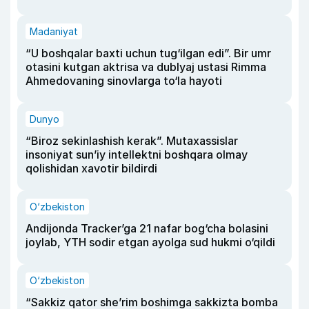
Madaniyat
“U boshqalar baxti uchun tug‘ilgan edi”. Bir umr
otasini kutgan aktrisa va dublyaj ustasi Rimma
Ahmedovaning sinovlarga to‘la hayoti
Dunyo
“Biroz sekinlashish kerak”. Mutaxassislar
insoniyat sun’iy intellektni boshqara olmay
qolishidan xavotir bildirdi
O‘zbekiston
Andijonda Tracker’ga 21 nafar bog‘cha bolasini
joylab, YTH sodir etgan ayolga sud hukmi o‘qildi
O‘zbekiston
“Sakkiz qator she’rim boshimga sakkizta bomba