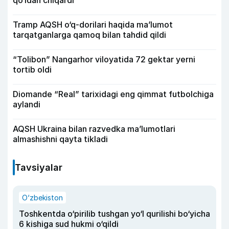
qo‘ldan chiqardi
Tramp AQSH o‘q-dorilari haqida ma’lumot
tarqatganlarga qamoq bilan tahdid qildi
“Tolibon” Nangarhor viloyatida 72 gektar yerni
tortib oldi
Diomande “Real” tarixidagi eng qimmat futbolchiga
aylandi
AQSH Ukraina bilan razvedka ma’lumotlari
almashishni qayta tikladi
Tavsiyalar
O‘zbekiston
Toshkentda o‘pirilib tushgan yo‘l qurilishi bo‘yicha
6 kishiga sud hukmi o‘qildi