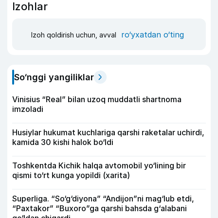
Izohlar
ro‘yxatdan o‘ting
Izoh qoldirish uchun, avval
So‘nggi yangiliklar
Vinisius “Real” bilan uzoq muddatli shartnoma
imzoladi
Husiylar hukumat kuchlariga qarshi raketalar uchirdi,
kamida 30 kishi halok bo‘ldi
Toshkentda Kichik halqa avtomobil yo‘lining bir
qismi to‘rt kunga yopildi (xarita)
Superliga. “So‘g‘diyona” “Andijon”ni mag‘lub etdi,
“Paxtakor” “Buxoro”ga qarshi bahsda g‘alabani