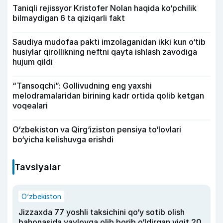
Taniqli rejissyor Kristofer Nolan haqida ko‘pchilik
bilmaydigan 6 ta qiziqarli fakt
Saudiya mudofaa pakti imzolaganidan ikki kun o‘tib
husiylar qirollikning neftni qayta ishlash zavodiga
hujum qildi
“Tansoqchi”: Gollivudning eng yaxshi
melodramalaridan birining kadr ortida qolib ketgan
voqealari
O‘zbekiston va Qirg‘iziston pensiya to‘lovlari
bo‘yicha kelishuvga erishdi
Tavsiyalar
O‘zbekiston
Jizzaxda 77 yoshli taksichini qo‘y sotib olish
bahonasida yaylovga olib borib o‘ldirgan yigit 20