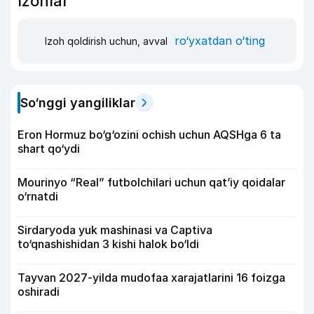
Izohlar
ro‘yxatdan o‘ting
Izoh qoldirish uchun, avval
So‘nggi yangiliklar
Eron Hormuz bo‘g‘ozini ochish uchun AQSHga 6 ta
shart qo‘ydi
Mourinyo “Real” futbolchilari uchun qat’iy qoidalar
o‘rnatdi
Sirdaryoda yuk mashinasi va Captiva
to‘qnashishidan 3 kishi halok bo‘ldi
Tayvan 2027-yilda mudofaa xarajatlarini 16 foizga
oshiradi