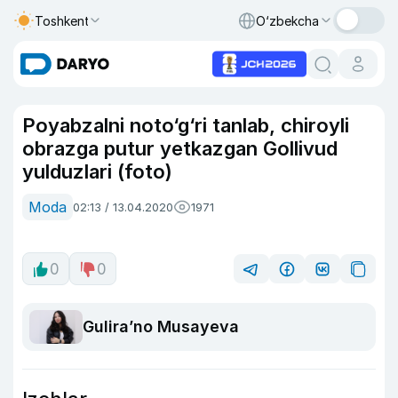
Toshkent
O‘zbekcha
Poyabzalni noto‘g‘ri tanlab, chiroyli
obrazga putur yetkazgan Gollivud
yulduzlari (foto)
Moda
02:13 / 13.04.2020
1971
0
0
Guliraʼno Musayeva