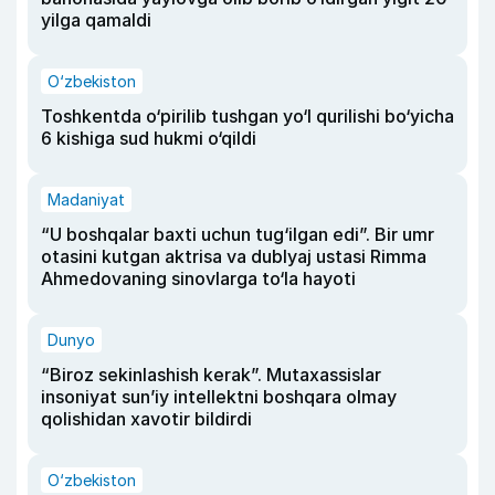
yilga qamaldi
O‘zbekiston
Toshkentda o‘pirilib tushgan yo‘l qurilishi bo‘yicha
6 kishiga sud hukmi o‘qildi
Madaniyat
“U boshqalar baxti uchun tug‘ilgan edi”. Bir umr
otasini kutgan aktrisa va dublyaj ustasi Rimma
Ahmedovaning sinovlarga to‘la hayoti
Dunyo
“Biroz sekinlashish kerak”. Mutaxassislar
insoniyat sun’iy intellektni boshqara olmay
qolishidan xavotir bildirdi
O‘zbekiston