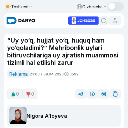
Toshkent
O‘zbekcha
“Uy yo‘q, hujjat yo‘q, huquq ham
yo‘qoladimi?” Mehribonlik uylari
bitiruvchilariga uy ajratish muammosi
tizimli hal etilishi zarur
Reklama
23:00 / 09.04.2020
3592
0
0
Nigora A'loyeva