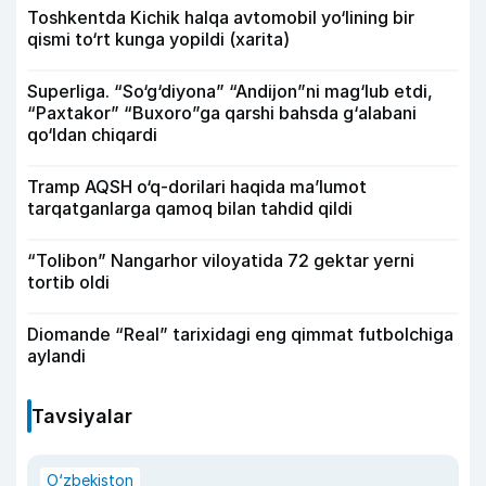
Toshkentda Kichik halqa avtomobil yo‘lining bir
qismi to‘rt kunga yopildi (xarita)
Superliga. “So‘g‘diyona” “Andijon”ni mag‘lub etdi,
“Paxtakor” “Buxoro”ga qarshi bahsda g‘alabani
qo‘ldan chiqardi
Tramp AQSH o‘q-dorilari haqida ma’lumot
tarqatganlarga qamoq bilan tahdid qildi
“Tolibon” Nangarhor viloyatida 72 gektar yerni
tortib oldi
Diomande “Real” tarixidagi eng qimmat futbolchiga
aylandi
Tavsiyalar
O‘zbekiston