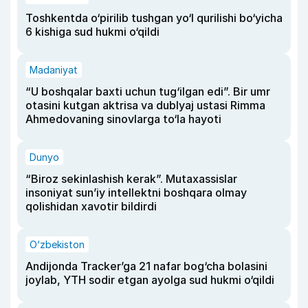
Toshkentda o‘pirilib tushgan yo‘l qurilishi bo‘yicha
6 kishiga sud hukmi o‘qildi
Madaniyat
“U boshqalar baxti uchun tug‘ilgan edi”. Bir umr
otasini kutgan aktrisa va dublyaj ustasi Rimma
Ahmedovaning sinovlarga to‘la hayoti
Dunyo
“Biroz sekinlashish kerak”. Mutaxassislar
insoniyat sun’iy intellektni boshqara olmay
qolishidan xavotir bildirdi
O‘zbekiston
Andijonda Tracker’ga 21 nafar bog‘cha bolasini
joylab, YTH sodir etgan ayolga sud hukmi o‘qildi