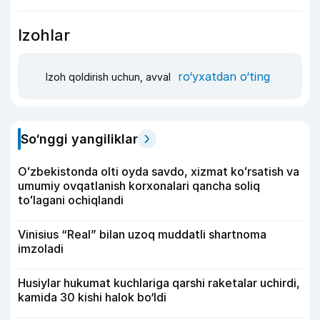
Izohlar
ro‘yxatdan o‘ting
Izoh qoldirish uchun, avval
So‘nggi yangiliklar
Oʻzbekistonda olti oyda savdo, xizmat koʻrsatish va
umumiy ovqatlanish korxonalari qancha soliq
toʻlagani ochiqlandi
Vinisius “Real” bilan uzoq muddatli shartnoma
imzoladi
Husiylar hukumat kuchlariga qarshi raketalar uchirdi,
kamida 30 kishi halok bo‘ldi