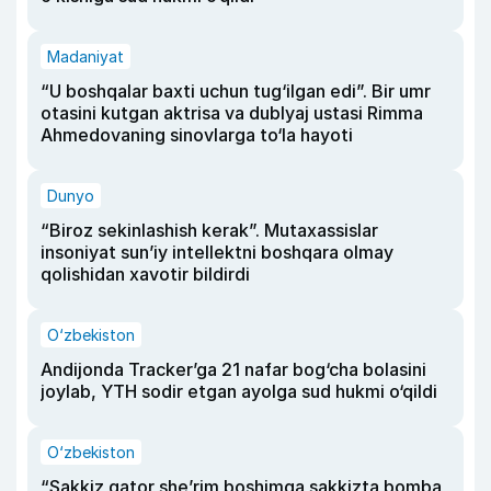
Madaniyat
“U boshqalar baxti uchun tug‘ilgan edi”. Bir umr
otasini kutgan aktrisa va dublyaj ustasi Rimma
Ahmedovaning sinovlarga to‘la hayoti
Dunyo
“Biroz sekinlashish kerak”. Mutaxassislar
insoniyat sun’iy intellektni boshqara olmay
qolishidan xavotir bildirdi
O‘zbekiston
Andijonda Tracker’ga 21 nafar bog‘cha bolasini
joylab, YTH sodir etgan ayolga sud hukmi o‘qildi
O‘zbekiston
“Sakkiz qator she’rim boshimga sakkizta bomba