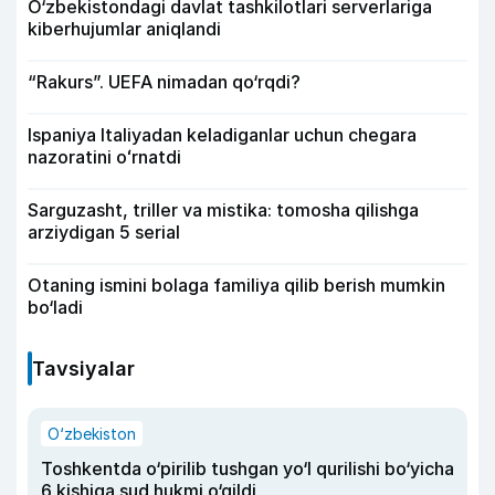
O‘zbekistondagi davlat tashkilotlari serverlariga
kiberhujumlar aniqlandi
“Rakurs”. UEFA nimadan qo‘rqdi?
Ispaniya Italiyadan keladiganlar uchun chegara
nazoratini oʻrnatdi
Sarguzasht, triller va mistika: tomosha qilishga
arziydigan 5 serial
Otaning ismini bolaga familiya qilib berish mumkin
bo‘ladi
Tavsiyalar
O‘zbekiston
Toshkentda o‘pirilib tushgan yo‘l qurilishi bo‘yicha
6 kishiga sud hukmi o‘qildi