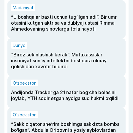
Madaniyat
“U boshqalar baxti uchun tug‘ilgan edi”. Bir umr
otasini kutgan aktrisa va dublyaj ustasi Rimma
Ahmedovaning sinovlarga to‘la hayoti
Dunyo
“Biroz sekinlashish kerak”. Mutaxassislar
insoniyat sun’iy intellektni boshqara olmay
qolishidan xavotir bildirdi
O‘zbekiston
Andijonda Tracker’ga 21 nafar bog‘cha bolasini
joylab, YTH sodir etgan ayolga sud hukmi o‘qildi
O‘zbekiston
“Sakkiz qator she’rim boshimga sakkizta bomba
bo‘lgan”. Abdulla Oripovni siyosiy ayblovlardan