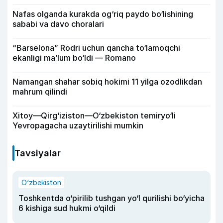
Nafas olganda kurakda og‘riq paydo bo‘lishining
sababi va davo choralari
“Barselona” Rodri uchun qancha to‘lamoqchi
ekanligi ma’lum bo‘ldi — Romano
Namangan shahar sobiq hokimi 11 yilga ozodlikdan
mahrum qilindi
Xitoy—Qirg‘iziston—O‘zbekiston temiryo‘li
Yevropagacha uzaytirilishi mumkin
Tavsiyalar
O‘zbekiston
Toshkentda o‘pirilib tushgan yo‘l qurilishi bo‘yicha
6 kishiga sud hukmi o‘qildi