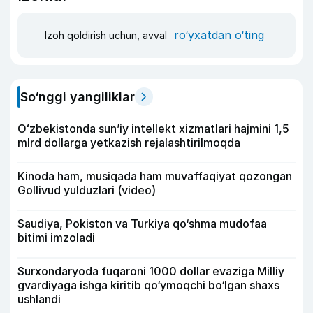
ro‘yxatdan o‘ting
Izoh qoldirish uchun, avval
So‘nggi yangiliklar
Oʻzbekistonda sunʼiy intellekt xizmatlari hajmini 1,5
mlrd dollarga yetkazish rejalashtirilmoqda
Kinoda ham, musiqada ham muvaffaqiyat qozongan
Gollivud yulduzlari (video)
Saudiya, Pokiston va Turkiya qo‘shma mudofaa
bitimi imzoladi
Surxondaryoda fuqaroni 1000 dollar evaziga Milliy
gvardiyaga ishga kiritib qo‘ymoqchi bo‘lgan shaxs
ushlandi