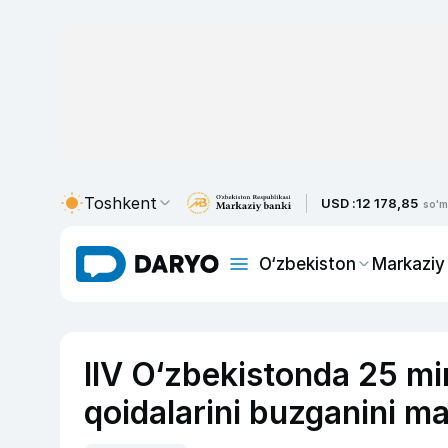
Toshkent
USD :
12 178,85
so'm
O‘zbekiston
Markaziy
IIV O‘zbekistonda 25 min
qoidalarini buzganini ma