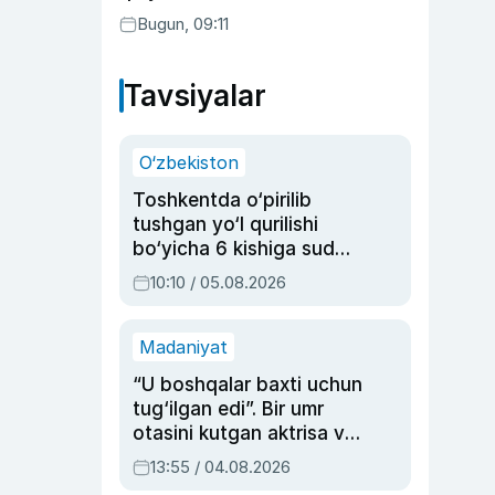
Bugun, 09:11
Tavsiyalar
O‘zbekiston
Toshkentda o‘pirilib
tushgan yo‘l qurilishi
bo‘yicha 6 kishiga sud
hukmi o‘qildi
10:10 / 05.08.2026
Madaniyat
“U boshqalar baxti uchun
tug‘ilgan edi”. Bir umr
otasini kutgan aktrisa va
dublyaj ustasi Rimma
13:55 / 04.08.2026
Ahmedovaning