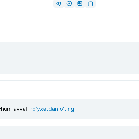
uchun, avval
ro‘yxatdan o‘ting