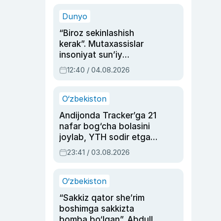
sinovlarga to‘la hayoti
Dunyo
“Biroz sekinlashish
kerak”. Mutaxassislar
insoniyat sun’iy
intellektni boshqara
12:40 / 04.08.2026
olmay qolishidan xavotir
bildirdi
O‘zbekiston
Andijonda Tracker’ga 21
nafar bog‘cha bolasini
joylab, YTH sodir etgan
ayolga sud hukmi o‘qildi
23:41 / 03.08.2026
O‘zbekiston
“Sakkiz qator she’rim
boshimga sakkizta
bomba bo‘lgan”. Abdulla