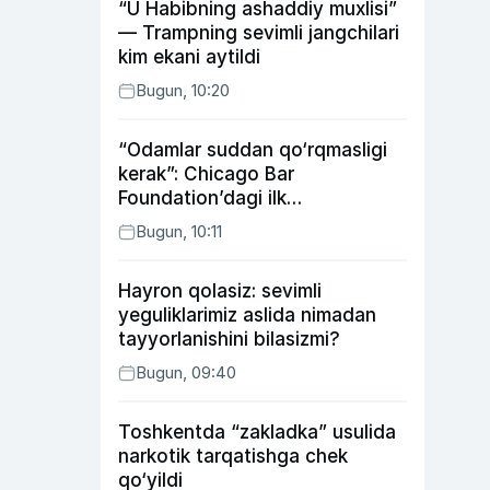
“U Habibning ashaddiy muxlisi”
— Trampning sevimli jangchilari
kim ekani aytildi
Bugun, 10:20
“Odamlar suddan qo‘rqmasligi
kerak”: Chicago Bar
Foundation’dagi ilk
o‘zbekistonlik Go‘zal
Bugun, 10:11
Abduaxatova
Hayron qolasiz: sevimli
yeguliklarimiz aslida nimadan
tayyorlanishini bilasizmi?
Bugun, 09:40
Toshkentda “zakladka” usulida
narkotik tarqatishga chek
qo‘yildi