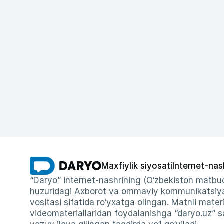
Maxfiylik siyosati
Internet-nas
“Daryo” internet-nashrining (O‘zbekiston matbuo
huzuridagi Axborot va ommaviy kommunikatsiyal
vositasi sifatida ro‘yxatga olingan. Matnli materi
videomateriallaridan foydalanishga “daryo.uz” sa