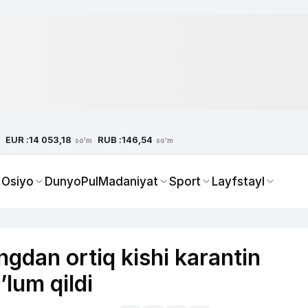
EUR :
RUB :
14 053,18
146,54
so'm
so'm
 Osiyo
Dunyo
Pul
Madaniyat
Sport
Layfstayl
gdan ortiq kishi karantin
’lum qildi