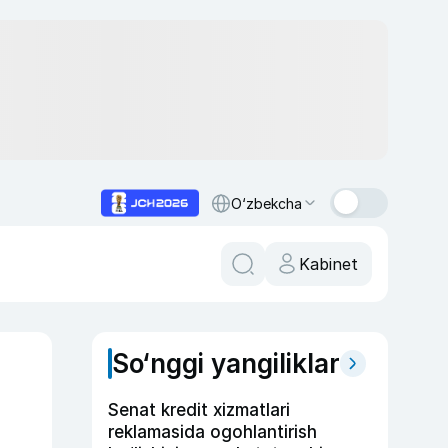
O‘zbekcha
Kabinet
So‘nggi yangiliklar
Senat kredit xizmatlari
reklamasida ogohlantirish