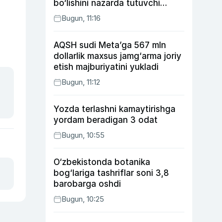
bo‘lishini nazarda tutuvchi
qonunni ma’qulladi
Bugun, 11:16
AQSH sudi Meta’ga 567 mln
dollarlik maxsus jamg‘arma joriy
etish majburiyatini yukladi
Bugun, 11:12
Yozda terlashni kamaytirishga
yordam beradigan 3 odat
Bugun, 10:55
O‘zbekistonda botanika
bog‘lariga tashriflar soni 3,8
barobarga oshdi
Bugun, 10:25