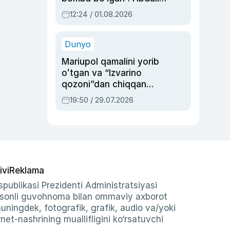
Oripovni siyosiy
12:24 / 01.08.2026
ayblovlardan asrab
qolgan voqea
Dunyo
Mariupol qamalini yorib
oʻtgan va “Izvarino
qozoni”dan chiqqan
qahramon — Ukraina
19:50 / 29.07.2026
armiyasi bosh
qoʻmondoni Drapatiy
haqida
ivi
Reklama
publikasi Prezidenti Administratsiyasi
-sonli guvohnoma bilan ommaviy axborot
shuningdek, fotografik, grafik, audio va/yoki
et-nashrining muallifligini ko‘rsatuvchi