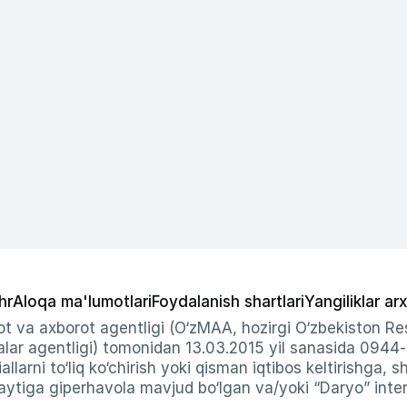
hr
Aloqa ma'lumotlari
Foydalanish shartlari
Yangiliklar arx
t va axborot agentligi (O‘zMAA, hozirgi O‘zbekiston Res
ar agentligi) tomonidan 13.03.2015 yil sanasida 0944
allarni to‘liq ko‘chirish yoki qisman iqtibos keltirishga, 
ytiga giperhavola mavjud bo‘lgan va/yoki “Daryo” intern